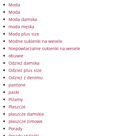
Moda
Moda
Moda damska
moda męska
Moda plus size
Modne sukienki na wesele
Niepowtarzalne sukienki na wesele
obuwie
Odzież damska
Odzież plus size
Odzież z denimu
pantone
paski
Piżamy
Płaszcze
płaszcze damskie
płaszcze zimowe
Porady
Porady stylistki