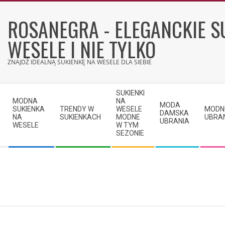
Skip
to
ROSANEGRA - ELEGANCKIE S
content
WESELE I NIE TYLKO
ZNAJDŹ IDEALNĄ SUKIENKĘ NA WESELE DLA SIEBIE
Secondary
SUKIENKI
Navigation
MODNA
NA
MODA
SUKIENKA
TRENDY W
WESELE
MODN
Menu
DAMSKA
NA
SUKIENKACH
MODNE
UBRA
UBRANIA
WESELE
W TYM
SEZONIE