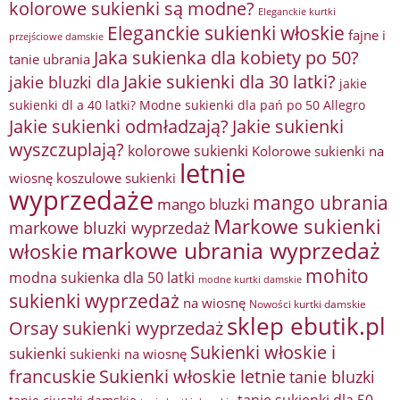
kolorowe sukienki są modne?
Eleganckie kurtki
Eleganckie sukienki włoskie
fajne i
przejściowe damskie
Jaka sukienka dla kobiety po 50?
tanie ubrania
Jakie sukienki dla 30 latki?
jakie bluzki dla
jakie
sukienki dl a 40 latki? Modne sukienki dla pań po 50 Allegro
Jakie sukienki odmładzają?
Jakie sukienki
wyszczuplają?
kolorowe sukienki
Kolorowe sukienki na
letnie
wiosnę
koszulowe sukienki
wyprzedaże
mango ubrania
mango bluzki
Markowe sukienki
markowe bluzki wyprzedaż
markowe ubrania wyprzedaż
włoskie
mohito
modna sukienka dla 50 latki
modne kurtki damskie
sukienki wyprzedaż
na wiosnę
Nowości kurtki damskie
sklep ebutik.pl
Orsay sukienki wyprzedaż
Sukienki włoskie i
sukienki
sukienki na wiosnę
francuskie
Sukienki włoskie letnie
tanie bluzki