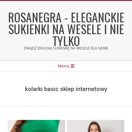
Skip
to
ROSANEGRA - ELEGANCKIE
content
SUKIENKI NA WESELE I NIE
TYLKO
ZNAJDŹ IDEALNĄ SUKIENKĘ NA WESELE DLA SIEBIE
Secondary
Menu
Navigation
Menu
kolarki basic sklep internetowy