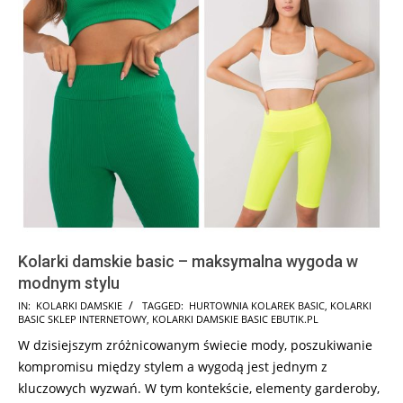
Kolarki damskie basic – maksymalna wygoda w
modnym stylu
2025-
IN:
KOLARKI DAMSKIE
TAGGED:
HURTOWNIA KOLAREK BASIC
,
KOLARKI
BASIC SKLEP INTERNETOWY
,
KOLARKI DAMSKIE BASIC EBUTIK.PL
08-
W dzisiejszym zróżnicowanym świecie mody, poszukiwanie
24
kompromisu między stylem a wygodą jest jednym z
kluczowych wyzwań. W tym kontekście, elementy garderoby,