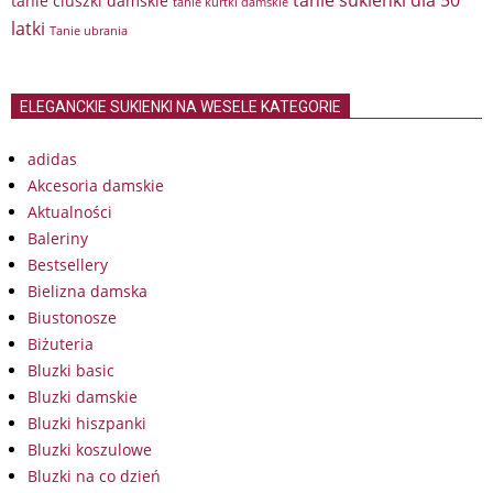
tanie sukienki dla 50
tanie ciuszki damskie
tanie kurtki damskie
latki
Tanie ubrania
ELEGANCKIE SUKIENKI NA WESELE KATEGORIE
adidas
Akcesoria damskie
Aktualności
Baleriny
Bestsellery
Bielizna damska
Biustonosze
Biżuteria
Bluzki basic
Bluzki damskie
Bluzki hiszpanki
Bluzki koszulowe
Bluzki na co dzień