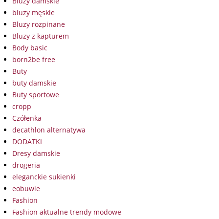
Bluzy damskie
bluzy męskie
Bluzy rozpinane
Bluzy z kapturem
Body basic
born2be free
Buty
buty damskie
Buty sportowe
cropp
Czółenka
decathlon alternatywa
DODATKI
Dresy damskie
drogeria
eleganckie sukienki
eobuwie
Fashion
Fashion aktualne trendy modowe