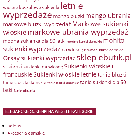
letnie
wiosnę
koszulowe sukienki
wyprzedaże
mango ubrania
mango bluzki
Markowe sukienki
markowe bluzki wyprzedaż
markowe ubrania wyprzedaż
włoskie
mohito
modna sukienka dla 50 latki
modne kurtki damskie
sukienki wyprzedaż
na wiosnę
Nowości kurtki damskie
sklep ebutik.pl
Orsay sukienki wyprzedaż
Sukienki włoskie i
sukienki
sukienki na wiosnę
francuskie
Sukienki włoskie letnie
tanie bluzki
tanie sukienki dla 50
tanie ciuszki damskie
tanie kurtki damskie
latki
Tanie ubrania
ELEGANCKIE SUKIENKI NA WESELE KATEGORIE
adidas
Akcesoria damskie