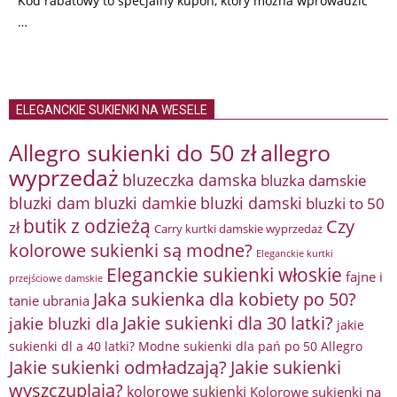
Kod rabatowy to specjalny kupon, który można wprowadzić
…
ELEGANCKIE SUKIENKI NA WESELE
Allegro sukienki do 50 zł
allegro
wyprzedaż
bluzeczka damska
bluzka damskie
bluzki damkie
bluzki dam
bluzki damski
bluzki to 50
butik z odzieżą
Czy
zł
Carry kurtki damskie wyprzedaż
kolorowe sukienki są modne?
Eleganckie kurtki
Eleganckie sukienki włoskie
fajne i
przejściowe damskie
Jaka sukienka dla kobiety po 50?
tanie ubrania
Jakie sukienki dla 30 latki?
jakie bluzki dla
jakie
sukienki dl a 40 latki? Modne sukienki dla pań po 50 Allegro
Jakie sukienki odmładzają?
Jakie sukienki
wyszczuplają?
kolorowe sukienki
Kolorowe sukienki na