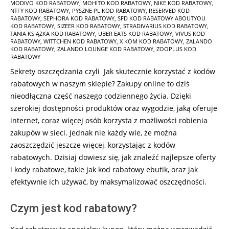
MODIVO KOD RABATOWY
,
MOHITO KOD RABATOWY
,
NIKE KOD RABATOWY
,
NTFY KOD RABATOWY
,
PYSZNE PL KOD RABATOWY
,
RESERVED KOD
RABATOWY
,
SEPHORA KOD RABATOWY
,
SFD KOD RABATOWY ABOUTYOU
KOD RABATOWY
,
SIZEER KOD RABATOWY
,
STRADIVARIUS KOD RABATOWY
,
TANIA KSIĄŻKA KOD RABATOWY
,
UBER EATS KOD RABATOWY
,
VIVUS KOD
RABATOWY
,
WITTCHEN KOD RABATOWY
,
X KOM KOD RABATOWY
,
ZALANDO
KOD RABATOWY
,
ZALANDO LOUNGE KOD RABATOWY
,
ZOOPLUS KOD
RABATOWY
Sekrety oszczędzania czyli Jak skutecznie korzystać z kodów
rabatowych w naszym sklepie? Zakupy online to dziś
nieodłączna część naszego codziennego życia. Dzięki
szerokiej dostępności produktów oraz wygodzie, jaką oferuje
internet, coraz więcej osób korzysta z możliwości robienia
zakupów w sieci. Jednak nie każdy wie, że można
zaoszczędzić jeszcze więcej, korzystając z kodów
rabatowych. Dzisiaj dowiesz się, jak znaleźć najlepsze oferty
i kody rabatowe, takie jak kod rabatowy ebutik, oraz jak
efektywnie ich używać, by maksymalizować oszczędności.
Czym jest kod rabatowy?