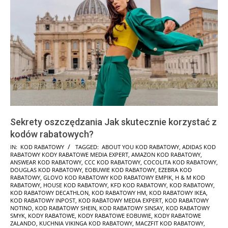
Sekrety oszczędzania Jak skutecznie korzystać z
kodów rabatowych?
2025-
IN:
KOD RABATOWY
TAGGED:
ABOUT YOU KOD RABATOWY
,
ADIDAS KOD
RABATOWY KODY RABATOWE MEDIA EXPERT
,
AMAZON KOD RABATOWY
,
01-
ANSWEAR KOD RABATOWY
,
CCC KOD RABATOWY
,
COCOLITA KOD RABATOWY
,
24
DOUGLAS KOD RABATOWY
,
EOBUWIE KOD RABATOWY
,
EZEBRA KOD
RABATOWY
,
GLOVO KOD RABATOWY KOD RABATOWY EMPIK
,
H & M KOD
RABATOWY
,
HOUSE KOD RABATOWY
,
KFD KOD RABATOWY
,
KOD RABATOWY
,
KOD RABATOWY DECATHLON
,
KOD RABATOWY HM
,
KOD RABATOWY IKEA
,
KOD RABATOWY INPOST
,
KOD RABATOWY MEDIA EXPERT
,
KOD RABATOWY
NOTINO
,
KOD RABATOWY SHEIN
,
KOD RABATOWY SINSAY
,
KOD RABATOWY
SMYK
,
KODY RABATOWE
,
KODY RABATOWE EOBUWIE
,
KODY RABATOWE
ZALANDO
,
KUCHNIA VIKINGA KOD RABATOWY
,
MACZFIT KOD RABATOWY
,