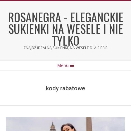
Skip
to
ROSANEGRA - ELEGANCKIE
content
SUKIENKI NA WESELE I NIE
TYLKO
ZNAJDŹ IDEALNĄ SUKIENKĘ NA WESELE DLA SIEBIE
Secondary
Menu
Navigation
Menu
kody rabatowe