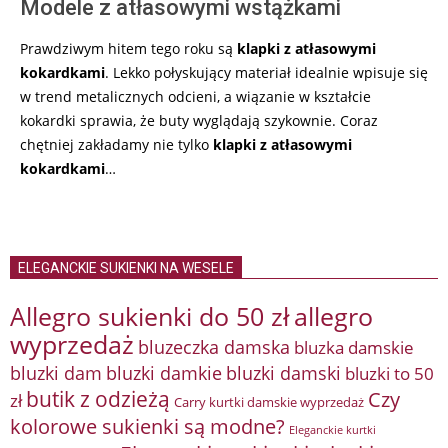
Modele z atłasowymi wstążkami
Prawdziwym hitem tego roku są
klapki z atłasowymi
kokardkami
. Lekko połyskujący materiał idealnie wpisuje się
w trend metalicznych odcieni, a wiązanie w kształcie
kokardki sprawia, że buty wyglądają szykownie. Coraz
chętniej zakładamy nie tylko
klapki z atłasowymi
kokardkami
…
ELEGANCKIE SUKIENKI NA WESELE
Allegro sukienki do 50 zł
allegro
wyprzedaż
bluzeczka damska
bluzka damskie
bluzki damkie
bluzki dam
bluzki damski
bluzki to 50
butik z odzieżą
Czy
zł
Carry kurtki damskie wyprzedaż
kolorowe sukienki są modne?
Eleganckie kurtki