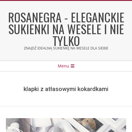
Skip
to
ROSANEGRA - ELEGANCKIE
content
SUKIENKI NA WESELE I NIE
TYLKO
ZNAJDŹ IDEALNĄ SUKIENKĘ NA WESELE DLA SIEBIE
Secondary
Menu
Navigation
Menu
klapki z atłasowymi kokardkami