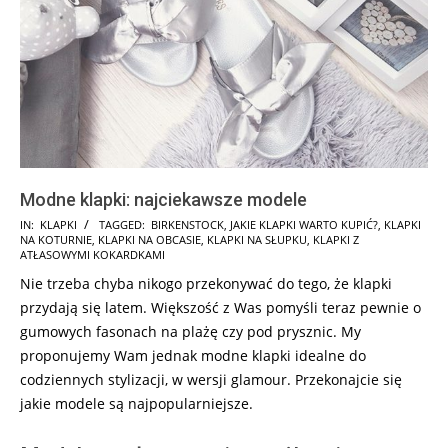
Modne klapki: najciekawsze modele
2025-
IN:
KLAPKI
TAGGED:
BIRKENSTOCK
,
JAKIE KLAPKI WARTO KUPIĆ?
,
KLAPKI
NA KOTURNIE
,
KLAPKI NA OBCASIE
,
KLAPKI NA SŁUPKU
,
KLAPKI Z
08-
ATŁASOWYMI KOKARDKAMI
25
Nie trzeba chyba nikogo przekonywać do tego, że klapki
przydają się latem. Większość z Was pomyśli teraz pewnie o
gumowych fasonach na plażę czy pod prysznic. My
proponujemy Wam jednak modne klapki idealne do
codziennych stylizacji, w wersji glamour. Przekonajcie się
jakie modele są najpopularniejsze.