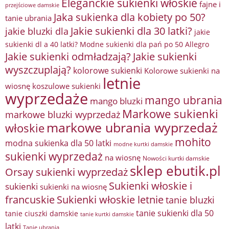
Eleganckie sukienki włoskie
fajne i
przejściowe damskie
Jaka sukienka dla kobiety po 50?
tanie ubrania
Jakie sukienki dla 30 latki?
jakie bluzki dla
jakie
sukienki dl a 40 latki? Modne sukienki dla pań po 50 Allegro
Jakie sukienki odmładzają?
Jakie sukienki
wyszczuplają?
kolorowe sukienki
Kolorowe sukienki na
letnie
wiosnę
koszulowe sukienki
wyprzedaże
mango ubrania
mango bluzki
Markowe sukienki
markowe bluzki wyprzedaż
markowe ubrania wyprzedaż
włoskie
mohito
modna sukienka dla 50 latki
modne kurtki damskie
sukienki wyprzedaż
na wiosnę
Nowości kurtki damskie
sklep ebutik.pl
Orsay sukienki wyprzedaż
Sukienki włoskie i
sukienki
sukienki na wiosnę
francuskie
Sukienki włoskie letnie
tanie bluzki
tanie sukienki dla 50
tanie ciuszki damskie
tanie kurtki damskie
latki
Tanie ubrania