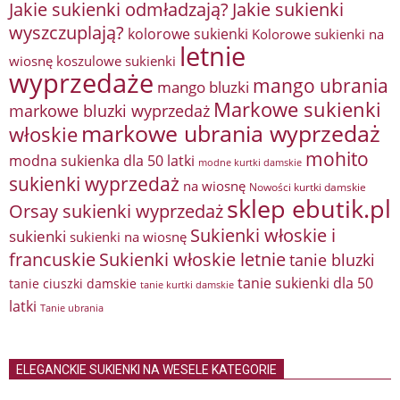
Jakie sukienki odmładzają?
Jakie sukienki
wyszczuplają?
kolorowe sukienki
Kolorowe sukienki na
letnie
wiosnę
koszulowe sukienki
wyprzedaże
mango ubrania
mango bluzki
Markowe sukienki
markowe bluzki wyprzedaż
markowe ubrania wyprzedaż
włoskie
mohito
modna sukienka dla 50 latki
modne kurtki damskie
sukienki wyprzedaż
na wiosnę
Nowości kurtki damskie
sklep ebutik.pl
Orsay sukienki wyprzedaż
Sukienki włoskie i
sukienki
sukienki na wiosnę
francuskie
Sukienki włoskie letnie
tanie bluzki
tanie sukienki dla 50
tanie ciuszki damskie
tanie kurtki damskie
latki
Tanie ubrania
ELEGANCKIE SUKIENKI NA WESELE KATEGORIE