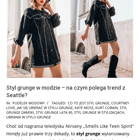
Styl grunge w modzie – na czym polega trend z
Seattle?
2025-
IN:
PUDELEK MODOWY
TAGGED:
CO TO JEST STYL GRUNGE
,
COURTNEY
LOVE
,
JAK SIĘ UBIERAĆ W STYLU GRUNGE
,
KATE MOSS
,
KURT COBAIN
,
STYL
08-
GRUNGE DAMSKI
,
STYL GRUNGE LATA 90
,
STYL GRUNGE W STYLIZACJACH
,
03
UBRANIA W STYLU GRUNGE
Choć od nagrania teledysku Nirvany „Smells Like Teen Spirit”
minęły już prawie trzy dekady, to
styl grunge
wylansowany