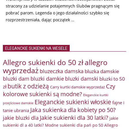
stracony za udzielanie potajemnych ślubów pragnącym się
pobrać parom. Legenda o jego działalności szybko się
rozprzestrzeniała, dając początek …
ELEGANCKIE SUKIENKI NA WESELE
Allegro sukienki do 50 zł
allegro
wyprzedaż
bluzeczka damska
bluzka damskie
bluzki damkie
bluzki dam
bluzki damski
bluzki to 50
butik z odzieżą
Czy
zł
Carry kurtki damskie wyprzedaż
kolorowe sukienki są modne?
Eleganckie kurtki
Eleganckie sukienki włoskie
fajne i
przejściowe damskie
Jaka sukienka dla kobiety po 50?
tanie ubrania
Jakie sukienki dla 30 latki?
jakie bluzki dla
jakie
sukienki dl a 40 latki? Modne sukienki dla pań po 50 Allegro