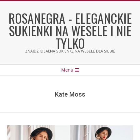
Skip
to
ROSANEGRA - ELEGANCKIE
content
SUKIENKI NA WESELE I NIE
TYLKO
ZNAJDŹ IDEALNĄ SUKIENKĘ NA WESELE DLA SIEBIE
Secondary
Menu
Navigation
Menu
Kate Moss