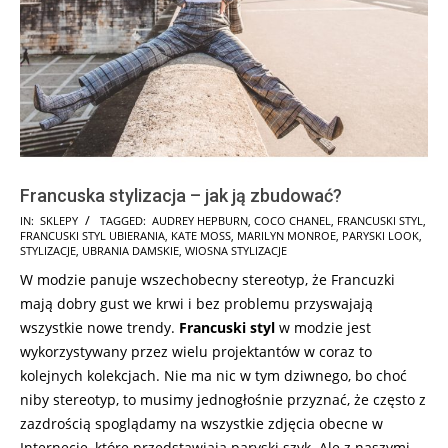
Francuska stylizacja – jak ją zbudować?
2025-
IN:
SKLEPY
TAGGED:
AUDREY HEPBURN
,
COCO CHANEL
,
FRANCUSKI STYL
,
FRANCUSKI STYL UBIERANIA
,
KATE MOSS
,
MARILYN MONROE
,
PARYSKI LOOK
,
03-
STYLIZACJE
,
UBRANIA DAMSKIE
,
WIOSNA STYLIZACJE
03
W modzie panuje wszechobecny stereotyp, że Francuzki
mają dobry gust we krwi i bez problemu przyswajają
wszystkie nowe trendy.
Francuski styl
w modzie jest
wykorzystywany przez wielu projektantów w coraz to
kolejnych kolekcjach. Nie ma nic w tym dziwnego, bo choć
niby stereotyp, to musimy jednogłośnie przyznać, że często z
zazdrością spoglądamy na wszystkie zdjęcia obecne w
Internecie, które przedstawiają paryski szyk. Ale z naszymi