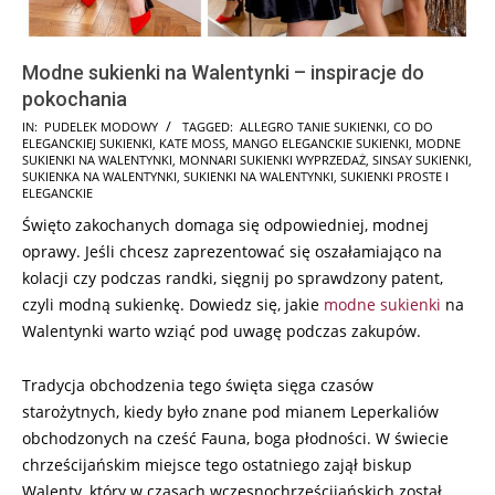
Modne sukienki na Walentynki – inspiracje do
pokochania
2025-
IN:
PUDELEK MODOWY
TAGGED:
ALLEGRO TANIE SUKIENKI
,
CO DO
ELEGANCKIEJ SUKIENKI
,
KATE MOSS
,
MANGO ELEGANCKIE SUKIENKI
,
MODNE
02-
SUKIENKI NA WALENTYNKI
,
MONNARI SUKIENKI WYPRZEDAŻ
,
SINSAY SUKIENKI
,
13
SUKIENKA NA WALENTYNKI
,
SUKIENKI NA WALENTYNKI
,
SUKIENKI PROSTE I
ELEGANCKIE
Święto zakochanych domaga się odpowiedniej, modnej
oprawy. Jeśli chcesz zaprezentować się oszałamiająco na
kolacji czy podczas randki, sięgnij po sprawdzony patent,
czyli modną sukienkę. Dowiedz się, jakie
modne sukienki
na
Walentynki warto wziąć pod uwagę podczas zakupów.
Tradycja obchodzenia tego święta sięga czasów
starożytnych, kiedy było znane pod mianem Leperkaliów
obchodzonych na cześć Fauna, boga płodności. W świecie
chrześcijańskim miejsce tego ostatniego zajął biskup
Walenty, który w czasach wczesnochrześcijańskich został