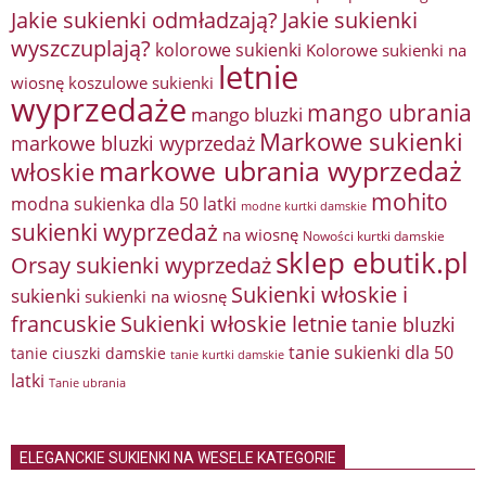
Jakie sukienki odmładzają?
Jakie sukienki
wyszczuplają?
kolorowe sukienki
Kolorowe sukienki na
letnie
wiosnę
koszulowe sukienki
wyprzedaże
mango ubrania
mango bluzki
Markowe sukienki
markowe bluzki wyprzedaż
markowe ubrania wyprzedaż
włoskie
mohito
modna sukienka dla 50 latki
modne kurtki damskie
sukienki wyprzedaż
na wiosnę
Nowości kurtki damskie
sklep ebutik.pl
Orsay sukienki wyprzedaż
Sukienki włoskie i
sukienki
sukienki na wiosnę
francuskie
Sukienki włoskie letnie
tanie bluzki
tanie sukienki dla 50
tanie ciuszki damskie
tanie kurtki damskie
latki
Tanie ubrania
ELEGANCKIE SUKIENKI NA WESELE KATEGORIE