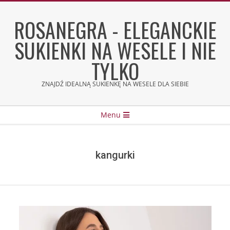
Skip
to
ROSANEGRA - ELEGANCKIE
content
SUKIENKI NA WESELE I NIE
TYLKO
ZNAJDŹ IDEALNĄ SUKIENKĘ NA WESELE DLA SIEBIE
Secondary
Menu
Navigation
Menu
kangurki