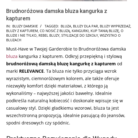
Brudnoróżowa damska bluza kangurka z
kapturem
2024-
IN:
BLUZY DAMSKIE
TAGGED:
BLUZA
,
BLUZY DLA PAR
,
BLUZY WYPRZEDAŻ
,
BLUZY Z KAPTUREM
,
CO NOSIĆ Z BLUZĄ
,
KANGURKI
,
KUP TANIĄ BLUZĘ
,
O
06-
BLUZIE I NIE TYLKO
,
REBEL BLUZY
,
STYLIZACJE DO SZKOŁY
,
WSZYSTKO O
08
BLUZACH
Must-Have w Twojej Garderobie to Brudnoróżowa damska
bluza
kangurka z kapturem. Odkryj przepiękną i stylową
brudnoróżową damską bluzę kangurkę z kapturem
od
marki
RELEVANCE
. Ta bluza nie tylko przyciąga wzrok
wyrazistym, ciemnoróżowym kolorem, ale także oferuje
niezwykły komfort dzięki materiałowi, z którego ją
wykonaliśmy – najwyższej jakości bawełny. Idealnie
podkreśla naturalną kobiecość i doskonale wpisuje się w
casualowy styl. Dzięki gładkiemu wzorowi, bluza ta jest
wszechstronną propozycją, idealnie pasującą do jeansów,
spodni dresowych czy spódnic.