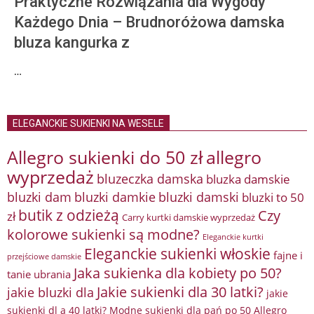
Praktyczne Rozwiązania dla Wygody
Każdego Dnia – Brudnoróżowa damska
bluza kangurka z
…
ELEGANCKIE SUKIENKI NA WESELE
Allegro sukienki do 50 zł
allegro
wyprzedaż
bluzeczka damska
bluzka damskie
bluzki damkie
bluzki dam
bluzki damski
bluzki to 50
butik z odzieżą
Czy
zł
Carry kurtki damskie wyprzedaż
kolorowe sukienki są modne?
Eleganckie kurtki
Eleganckie sukienki włoskie
fajne i
przejściowe damskie
Jaka sukienka dla kobiety po 50?
tanie ubrania
Jakie sukienki dla 30 latki?
jakie bluzki dla
jakie
sukienki dl a 40 latki? Modne sukienki dla pań po 50 Allegro