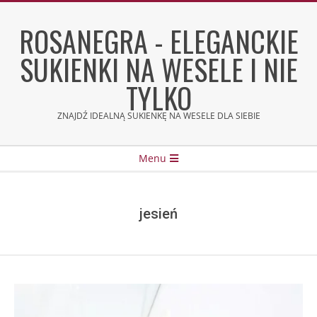
Skip
to
ROSANEGRA - ELEGANCKIE
content
SUKIENKI NA WESELE I NIE
TYLKO
ZNAJDŹ IDEALNĄ SUKIENKĘ NA WESELE DLA SIEBIE
Secondary
Menu
Navigation
Menu
jesień