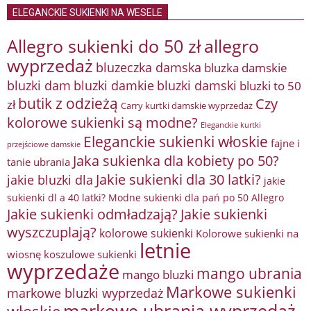
ELEGANCKIE SUKIENKI NA WESELE
Allegro sukienki do 50 zł
allegro
wyprzedaż
bluzeczka damska
bluzka damskie
bluzki damkie
bluzki dam
bluzki damski
bluzki to 50
butik z odzieżą
Czy
zł
Carry kurtki damskie wyprzedaż
kolorowe sukienki są modne?
Eleganckie kurtki
Eleganckie sukienki włoskie
fajne i
przejściowe damskie
Jaka sukienka dla kobiety po 50?
tanie ubrania
Jakie sukienki dla 30 latki?
jakie bluzki dla
jakie
sukienki dl a 40 latki? Modne sukienki dla pań po 50 Allegro
Jakie sukienki odmładzają?
Jakie sukienki
wyszczuplają?
kolorowe sukienki
Kolorowe sukienki na
letnie
wiosnę
koszulowe sukienki
wyprzedaże
mango ubrania
mango bluzki
Markowe sukienki
markowe bluzki wyprzedaż
markowe ubrania wyprzedaż