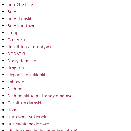
born2be free
Buty
buty damskie
Buty sportowe
cropp
Czółenka
decathlon alternatywa
DODATKI
Dresy damskie
drogeria
eleganckie sukienki
eobuwie
Fashion
Fashion aktualne trendy modowe
Garnitury damskie
Home
Hurtownia sukienek
hurtownie odzieżowe
idealne portale do sprzedaży ubrań