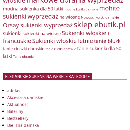
włoskie
mohito
modna sukienka dla 50 latki
modne kurtki damskie
sukienki wyprzedaż
na wiosnę
Nowości kurtki damskie
sklep ebutik.pl
Orsay sukienki wyprzedaż
Sukienki włoskie i
sukienki
sukienki na wiosnę
francuskie
Sukienki włoskie letnie
tanie bluzki
tanie sukienki dla 50
tanie ciuszki damskie
tanie kurtki damskie
latki
Tanie ubrania
ELEGANCKIE SUKIENKI NA WESELE KATEGORIE
adidas
Akcesoria damskie
Aktualności
Baleriny
Bestsellery
Bielizna damska