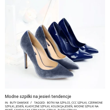
Modne szpilki na jesień tendencje
2025-
IN:
BUTY DAMSKIE
TAGGED:
BOTKI NA SZPILCE
,
CCC SZPILKI
,
CZERWONE
SZPILKI
,
JESIEŃ
,
KLASYCZNE SZPILKI
,
KOLEKCJA JESIEŃ
,
MODNE SZPILKI NA
07-
JESIEŃ
,
SANDAŁY NA SZPILKACH
,
SZPILKI
,
ZŁOTA SZPILKA