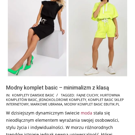
Modny komplet basic – minimalizm z klasą
2024-
IN:
KOMPLETY DAMSKIE BASIC
TAGGED:
FAJNE CIUCHY
,
HURTOWNIA
KOMPLETÓW BASIC
,
JEDNOKOLOROWE KOMPLETY
,
KOMPLET BASIC SKLEP
01-
INTERNETOWY
,
MARKOWE UBRANIA
,
MODNY KOMPLET BASIC EBUTIK.PL
26
W dzisiejszym dynamicznym świecie
moda
stała się
nieodłącznym elementem wyrażania swojej osobowości,
stylu życia i indywidualności. W morzu różnorodnych
trendów istnieje jednak pewna uniwersalność, której