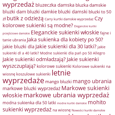
wyprzedaż
bluzeczka damska
bluzka damskie
bluzki damkie
bluzki dam
bluzki damski
bluzki to 50
butik z odzieżą
Czy
zł
Carry kurtki damskie wyprzedaż
kolorowe sukienki są modne?
Eleganckie kurtki
Eleganckie sukienki włoskie
fajne i
przejściowe damskie
Jaka sukienka dla kobiety po 50?
tanie ubrania
Jakie sukienki dla 30 latki?
jakie bluzki dla
jakie
sukienki dl a 40 latki? Modne sukienki dla pań po 50 Allegro
Jakie sukienki odmładzają?
Jakie sukienki
wyszczuplają?
kolorowe sukienki
Kolorowe sukienki na
letnie
wiosnę
koszulowe sukienki
wyprzedaże
mango ubrania
mango bluzki
Markowe sukienki
markowe bluzki wyprzedaż
markowe ubrania wyprzedaż
włoskie
mohito
modna sukienka dla 50 latki
modne kurtki damskie
sukienki wyprzedaż
na wiosnę
Nowości kurtki damskie