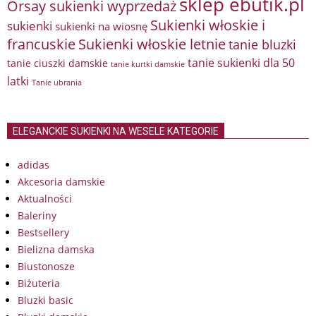
sklep ebutik.pl
Orsay sukienki wyprzedaż
Sukienki włoskie i
sukienki
sukienki na wiosnę
francuskie
Sukienki włoskie letnie
tanie bluzki
tanie sukienki dla 50
tanie ciuszki damskie
tanie kurtki damskie
latki
Tanie ubrania
ELEGANCKIE SUKIENKI NA WESELE KATEGORIE
adidas
Akcesoria damskie
Aktualności
Baleriny
Bestsellery
Bielizna damska
Biustonosze
Biżuteria
Bluzki basic