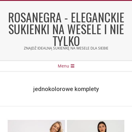
Skip
to
ROSANEGRA - ELEGANCKIE
content
SUKIENKI NA WESELE I NIE
TYLKO
ZNAJDŹ IDEALNĄ SUKIENKĘ NA WESELE DLA SIEBIE
Secondary
Menu
Navigation
Menu
jednokolorowe komplety