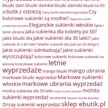
bluzki damkie
bluzki dam
bluzki damski
bluzki to 50
butik z odzieżą
Czy
zł
Carry kurtki damskie wyprzedaż
kolorowe sukienki są modne?
Eleganckie kurtki
Eleganckie sukienki włoskie
fajne i
przejściowe damskie
Jaka sukienka dla kobiety po 50?
tanie ubrania
Jakie sukienki dla 30 latki?
jakie bluzki dla
jakie
sukienki dl a 40 latki? Modne sukienki dla pań po 50 Allegro
Jakie sukienki odmładzają?
Jakie sukienki
wyszczuplają?
kolorowe sukienki
Kolorowe sukienki na
letnie
wiosnę
koszulowe sukienki
wyprzedaże
mango ubrania
mango bluzki
Markowe sukienki
markowe bluzki wyprzedaż
markowe ubrania wyprzedaż
włoskie
mohito
modna sukienka dla 50 latki
modne kurtki damskie
sukienki wyprzedaż
na wiosnę
Nowości kurtki damskie
sklep ebutik.pl
Orsay sukienki wyprzedaż