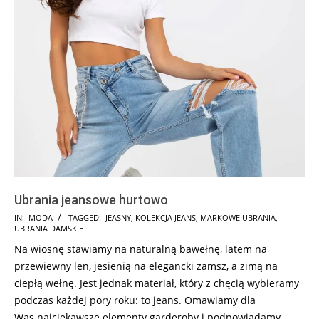
Ubrania jeansowe hurtowo
2024-
IN:
MODA
TAGGED:
JEASNY
,
KOLEKCJA JEANS
,
MARKOWE UBRANIA
,
UBRANIA DAMSKIE
10-
Na wiosnę stawiamy na naturalną bawełnę, latem na
21
przewiewny len, jesienią na elegancki zamsz, a zimą na
ciepłą wełnę. Jest jednak materiał, który z chęcią wybieramy
podczas każdej pory roku: to jeans. Omawiamy dla
Was
najciekawsze elementy garderoby i podpowiadamy