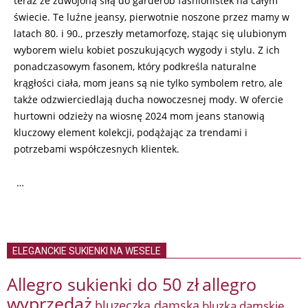
teraz ze zdwojoną siłą do garderób fashionistek na całym
świecie. Te luźne jeansy, pierwotnie noszone przez mamy w
latach 80. i 90., przeszły metamorfozę, stając się ulubionym
wyborem wielu kobiet poszukujących wygody i stylu. Z ich
ponadczasowym fasonem, który podkreśla naturalne
krągłości ciała, mom jeans są nie tylko symbolem retro, ale
także odzwierciedlają ducha nowoczesnej mody. W ofercie
hurtowni odzieży na wiosnę 2024 mom jeans stanowią
kluczowy element kolekcji, podążając za trendami i
potrzebami współczesnych klientek.
…
ELEGANCKIE SUKIENKI NA WESELE
Allegro sukienki do 50 zł
allegro
wyprzedaż
bluzeczka damska
bluzka damskie