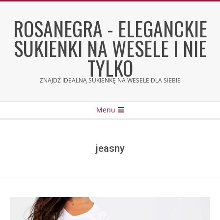
Skip
to
ROSANEGRA - ELEGANCKIE
content
SUKIENKI NA WESELE I NIE
TYLKO
ZNAJDŹ IDEALNĄ SUKIENKĘ NA WESELE DLA SIEBIE
Secondary
Menu
Navigation
Menu
jeasny