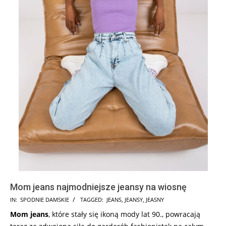
Mom jeans najmodniejsze jeansy na wiosnę
2024-
IN:
SPODNIE DAMSKIE
TAGGED:
JEANS
,
JEANSY
,
JEASNY
10-
Mom jeans
, które stały się ikoną mody lat 90., powracają
09