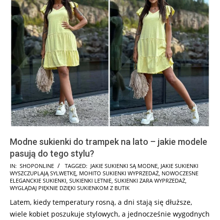
Modne sukienki do trampek na lato – jakie modele
pasują do tego stylu?
2025-
IN:
SHOPONLINE
TAGGED:
JAKIE SUKIENKI SĄ MODNE
,
JAKIE SUKIENKI
WYSZCZUPLAJĄ SYLWETKĘ
,
MOHITO SUKIENKI WYPRZEDAŻ
,
NOWOCZESNE
02-
ELEGANCKIE SUKIENKI
,
SUKIENKI LETNIE
,
SUKIENKI ZARA WYPRZEDAŻ
,
23
WYGLĄDAJ PIĘKNIE DZIĘKI SUKIENKOM Z BUTIK
Latem, kiedy temperatury rosną, a dni stają się dłuższe,
wiele kobiet poszukuje stylowych, a jednocześnie wygodnych