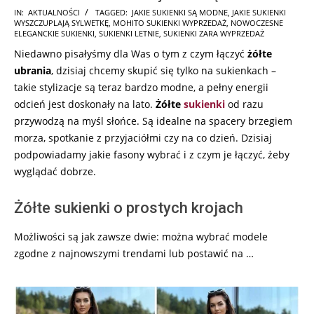
2025-
IN:
AKTUALNOŚCI
TAGGED:
JAKIE SUKIENKI SĄ MODNE
,
JAKIE SUKIENKI
WYSZCZUPLAJĄ SYLWETKĘ
,
MOHITO SUKIENKI WYPRZEDAŻ
,
NOWOCZESNE
03-
ELEGANCKIE SUKIENKI
,
SUKIENKI LETNIE
,
SUKIENKI ZARA WYPRZEDAŻ
19
Niedawno pisałyśmy dla Was o tym z czym łączyć
żółte
ubrania
, dzisiaj chcemy skupić się tylko na sukienkach –
takie stylizacje są teraz bardzo modne, a pełny energii
odcień jest doskonały na lato.
Żółte
sukienki
od razu
przywodzą na myśl słońce. Są idealne na spacery brzegiem
morza, spotkanie z przyjaciółmi czy na co dzień. Dzisiaj
podpowiadamy jakie fasony wybrać i z czym je łączyć, żeby
wyglądać dobrze.
Żółte sukienki o prostych krojach
Możliwości są jak zawsze dwie: można wybrać modele
zgodne z najnowszymi trendami lub postawić na …