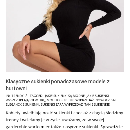
Klasyczne sukienki ponadczasowe modele z
hurtowni
2025-
IN:
TRENDY
TAGGED:
JAKIE SUKIENKI SĄ MODNE
,
JAKIE SUKIENKI
WYSZCZUPLAJĄ SYLWETKĘ
,
MOHITO SUKIENKI WYPRZEDAŻ
,
NOWOCZESNE
10-
ELEGANCKIE SUKIENKI
,
SUKIENKI ZARA WYPRZEDAŻ
,
TANIE SUKIENKIE
19
Kobiety uwielbiają nosić sukienki i chociaż z chęcią śledzimy
trendy i wcielamy je w życie, uważamy, że w swojej
garderobie warto mieć także klasyczne sukienki. Sprawdźcie