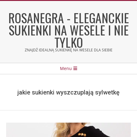
Skip
to
ROSANEGRA - ELEGANCKIE
content
SUKIENKI NA WESELE I NIE
TYLKO
ZNAJDŹ IDEALNĄ SUKIENKĘ NA WESELE DLA SIEBIE
Secondary
Menu
Navigation
Menu
jakie sukienki wyszczuplają sylwetkę