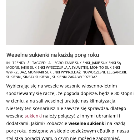
Weselne sukienki na każdą porę roku
2025-
IN:
TRENDY
TAGGED:
ALLEGRO TANIE SUKIENKI
,
JAKIE SUKIENKI SĄ
MODNE
,
JAKIE SUKIENKI WYSZCZUPLAJĄ SYLWETKĘ
,
MOHITO SUKIENKI
10-
WYPRZEDAŻ
,
MONNARI SUKIENKI WYPRZEDAŻ
,
NOWOCZESNE ELEGANCKIE
15
SUKIENKI
,
SINSAY SUKIENKI
,
SUKIENKI ZARA WYPRZEDAŻ
Wybierając się na wesele w sezonie wiosenno-letnim
spodziewamy się raczej, że pogoda dopisze, będzie 30 stopni
w cieniu, a na sali weselnej uratuje nas klimatyzacja.
Niestety ten scenariusz nie zawsze się sprawdza, dlatego
weselne
sukienki
należy połączyć z innymi ubraniami i
dodatkami. Jakimi? Zobaczcie
weselne sukienki
na każdą
porę roku, dostępne w sklepie odzieżowym eButik.pl nasza
stylistka poradzi Wam, o czym nie możecie zapomnieć.