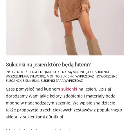
Sukienki na jesień które będą hitem?
2024-
IN:
TRENDY
TAGGED:
JAKIE SUKIENKI SĄ MODNE
,
JAKIE SUKIENKI
WYSZCZUPLAJĄ SYLWETKĘ
,
MOHITO SUKIENKI WYPRZEDAŻ
,
NOWOCZESNE
05-
ELEGANCKIE SUKIENKI
,
SUKIENKI ZARA WYPRZEDAŻ
23
Czas pomyśleć nad kupnem
sukienki
na jesień. Dzisiaj
doradzamy Wam jakie kolory, zdobienia i materiały będą
modne w nadchodzącym sezonie. We wpisie znajdziecie
także propozycje trzech ciekawych zestawów z popularnego
sklepu z sukienkami eButik.pl.