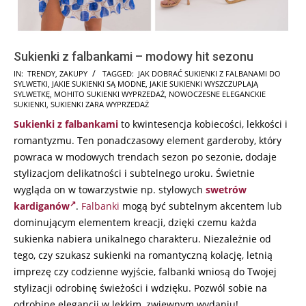
Sukienki z falbankami – modowy hit sezonu
2025-
IN:
TRENDY
,
ZAKUPY
TAGGED:
JAK DOBRAĆ SUKIENKI Z FALBANAMI DO
SYLWETKI
,
JAKIE SUKIENKI SĄ MODNE
,
JAKIE SUKIENKI WYSZCZUPLAJĄ
09-
SYLWETKĘ
,
MOHITO SUKIENKI WYPRZEDAŻ
,
NOWOCZESNE ELEGANCKIE
09
SUKIENKI
,
SUKIENKI ZARA WYPRZEDAŻ
Sukienki z falbankami
to kwintesencja kobiecości, lekkości i
romantyzmu. Ten ponadczasowy element garderoby, który
powraca w modowych trendach sezon po sezonie, dodaje
stylizacjom delikatności i subtelnego uroku. Świetnie
wygląda on w towarzystwie np. stylowych
swetrów
kardiganów
.
Falbanki
mogą być subtelnym akcentem lub
dominującym elementem kreacji, dzięki czemu każda
sukienka nabiera unikalnego charakteru. Niezależnie od
tego, czy szukasz sukienki na romantyczną kolację, letnią
imprezę czy codzienne wyjście, falbanki wniosą do Twojej
stylizacji odrobinę świeżości i wdzięku. Pozwól sobie na
odrobinę elegancji w lekkim, zwiewnym wydaniu!