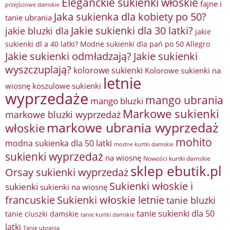
Eleganckie sukienki włoskie
fajne i
przejściowe damskie
Jaka sukienka dla kobiety po 50?
tanie ubrania
Jakie sukienki dla 30 latki?
jakie bluzki dla
jakie
sukienki dl a 40 latki? Modne sukienki dla pań po 50 Allegro
Jakie sukienki odmładzają?
Jakie sukienki
wyszczuplają?
kolorowe sukienki
Kolorowe sukienki na
letnie
wiosnę
koszulowe sukienki
wyprzedaże
mango ubrania
mango bluzki
Markowe sukienki
markowe bluzki wyprzedaż
markowe ubrania wyprzedaż
włoskie
mohito
modna sukienka dla 50 latki
modne kurtki damskie
sukienki wyprzedaż
na wiosnę
Nowości kurtki damskie
sklep ebutik.pl
Orsay sukienki wyprzedaż
Sukienki włoskie i
sukienki
sukienki na wiosnę
francuskie
Sukienki włoskie letnie
tanie bluzki
tanie sukienki dla 50
tanie ciuszki damskie
tanie kurtki damskie
latki
Tanie ubrania