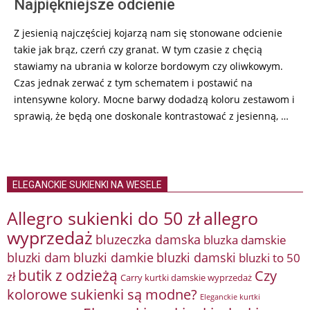
Najpiękniejsze odcienie
Z jesienią najczęściej kojarzą nam się stonowane odcienie
takie jak brąz, czerń czy granat. W tym czasie z chęcią
stawiamy na ubrania w kolorze bordowym czy oliwkowym.
Czas jednak zerwać z tym schematem i postawić na
intensywne kolory. Mocne barwy dodadzą koloru zestawom i
sprawią, że będą one doskonale kontrastować z jesienną, …
ELEGANCKIE SUKIENKI NA WESELE
Allegro sukienki do 50 zł
allegro
wyprzedaż
bluzeczka damska
bluzka damskie
bluzki damkie
bluzki dam
bluzki damski
bluzki to 50
butik z odzieżą
Czy
zł
Carry kurtki damskie wyprzedaż
kolorowe sukienki są modne?
Eleganckie kurtki