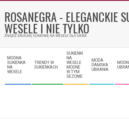
Skip
to
ROSANEGRA - ELEGANCKIE S
content
WESELE I NIE TYLKO
ZNAJDŹ IDEALNĄ SUKIENKĘ NA WESELE DLA SIEBIE
Secondary
SUKIENKI
Navigation
MODNA
NA
MODA
SUKIENKA
TRENDY W
WESELE
MODN
Menu
DAMSKA
NA
SUKIENKACH
MODNE
UBRA
UBRANIA
WESELE
W TYM
SEZONIE