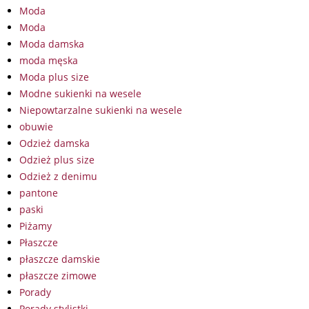
Moda
Moda
Moda damska
moda męska
Moda plus size
Modne sukienki na wesele
Niepowtarzalne sukienki na wesele
obuwie
Odzież damska
Odzież plus size
Odzież z denimu
pantone
paski
Piżamy
Płaszcze
płaszcze damskie
płaszcze zimowe
Porady
Porady stylistki