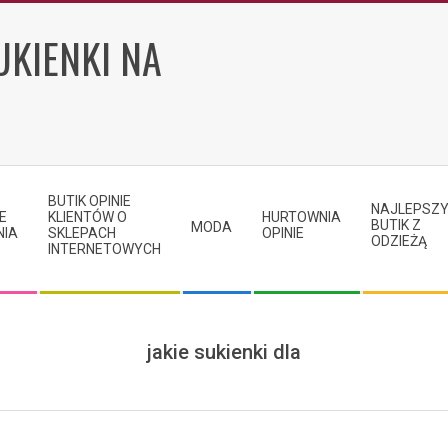
UKIENKI NA
BUTIK OPINIE
NAJLEPSZ
E
KLIENTÓW O
HURTOWNIA
BUTIK Z
MODA
NIA
SKLEPACH
OPINIE
ODZIEŻĄ
INTERNETOWYCH
jakie sukienki dla