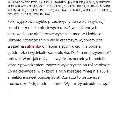
2025-
IN:
PORADY STYLISTKI
,
SKLEPY
TAGGED:
JAKIE SUKIENKI DLA
,
MARKOWE
SUKIENKI WYPRZEDAŻ
,
MODNE SUKIENKI
,
SUKIENKI BUTIK
,
SUKIENKI MODNE
03-
W TYM ROKU
,
SUKIENKI PLUS SIZE
,
WIOSNA STYLIZACJE
,
WYGODNE SUKIENKI
,
04
ZWIEWNE SUKIENKI WYPRZEDAŻ
Polki wyjątkowo szybko przechwyciły do swoich stylizacji
trend noszenia komfortowych ubrań w codziennych
zestawach. Już nie liczy się wyłącznie modne i kobiece
ubranie. Statystycznie o wiele częstszym wyborem jest
wygodna
sukienka
o nieopinającym kroju, niż obcisła
spódniczka i wydekoltowana bluzka. Dziś mam przyjemność
pokazać Wam, jak duży jest wybór różnorodnych modeli,
które z powodzeniem możecie wykorzystać na różne okazje.
Co najciekawsze, większość z nich kosztuje mniej niż 100 zł,
a niektóre nawet poniżej 50 zł! Oznacza to, że zawsze
można ubrać się modnie i tanio. Wystarczy odrobina chęci
…