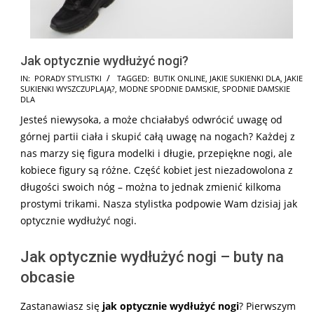
Jak optycznie wydłużyć nogi?
2025-
IN:
PORADY STYLISTKI
TAGGED:
BUTIK ONLINE
,
JAKIE SUKIENKI DLA
,
JAKIE
SUKIENKI WYSZCZUPLAJĄ?
,
MODNE SPODNIE DAMSKIE
,
SPODNIE DAMSKIE
06-
DLA
26
Jesteś niewysoka, a może chciałabyś odwrócić uwagę od
górnej partii ciała i skupić całą uwagę na nogach? Każdej z
nas marzy się figura modelki i długie, przepiękne nogi, ale
kobiece figury są różne. Część kobiet jest niezadowolona z
długości swoich nóg – można to jednak zmienić kilkoma
prostymi trikami. Nasza stylistka podpowie Wam dzisiaj jak
optycznie wydłużyć nogi.
Jak optycznie wydłużyć nogi – buty na
obcasie
Zastanawiasz się
jak optycznie wydłużyć nogi
? Pierwszym