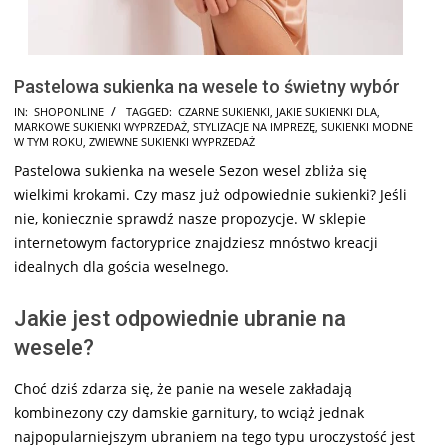
Pastelowa sukienka na wesele to świetny wybór
2025-
IN:
SHOPONLINE
TAGGED:
CZARNE SUKIENKI
,
JAKIE SUKIENKI DLA
,
MARKOWE SUKIENKI WYPRZEDAŻ
,
STYLIZACJE NA IMPREZĘ
,
SUKIENKI MODNE
06-
W TYM ROKU
,
ZWIEWNE SUKIENKI WYPRZEDAŻ
18
Pastelowa sukienka na wesele Sezon wesel zbliża się
wielkimi krokami. Czy masz już odpowiednie sukienki? Jeśli
nie, koniecznie sprawdź nasze propozycje. W sklepie
internetowym factoryprice znajdziesz mnóstwo kreacji
idealnych dla gościa weselnego.
Jakie jest odpowiednie ubranie na
wesele?
Choć dziś zdarza się, że panie na wesele zakładają
kombinezony czy damskie garnitury, to wciąż jednak
najpopularniejszym ubraniem na tego typu uroczystość jest