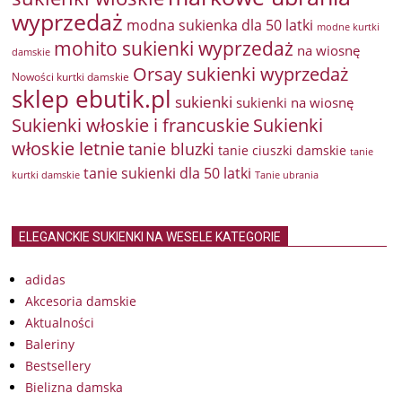
wyprzedaż
modna sukienka dla 50 latki
modne kurtki
mohito sukienki wyprzedaż
na wiosnę
damskie
Orsay sukienki wyprzedaż
Nowości kurtki damskie
sklep ebutik.pl
sukienki
sukienki na wiosnę
Sukienki włoskie i francuskie
Sukienki
włoskie letnie
tanie bluzki
tanie ciuszki damskie
tanie
tanie sukienki dla 50 latki
kurtki damskie
Tanie ubrania
ELEGANCKIE SUKIENKI NA WESELE KATEGORIE
adidas
Akcesoria damskie
Aktualności
Baleriny
Bestsellery
Bielizna damska