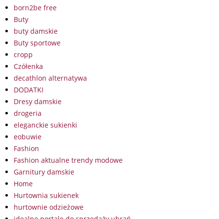
born2be free
Buty
buty damskie
Buty sportowe
cropp
Czółenka
decathlon alternatywa
DODATKI
Dresy damskie
drogeria
eleganckie sukienki
eobuwie
Fashion
Fashion aktualne trendy modowe
Garnitury damskie
Home
Hurtownia sukienek
hurtownie odzieżowe
idealne portale do sprzedaży ubrań