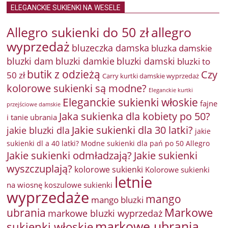
ELEGANCKIE SUKIENKI NA WESELE
Allegro sukienki do 50 zł
allegro
wyprzedaż
bluzeczka damska
bluzka damskie
bluzki damkie
bluzki dam
bluzki damski
bluzki to
butik z odzieżą
Czy
50 zł
Carry kurtki damskie wyprzedaż
kolorowe sukienki są modne?
Eleganckie kurtki
Eleganckie sukienki włoskie
fajne
przejściowe damskie
Jaka sukienka dla kobiety po 50?
i tanie ubrania
Jakie sukienki dla 30 latki?
jakie bluzki dla
jakie
sukienki dl a 40 latki? Modne sukienki dla pań po 50 Allegro
Jakie sukienki odmładzają?
Jakie sukienki
wyszczuplają?
kolorowe sukienki
Kolorowe sukienki
letnie
na wiosnę
koszulowe sukienki
wyprzedaże
mango
mango bluzki
Markowe
ubrania
markowe bluzki wyprzedaż
markowe ubrania
sukienki włoskie