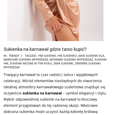
Sukienka na karnawał gdzie tanio kupić?
2024-
IN:
TRENDY
TAGGED:
HM SUKIENKI
,
HM SUKIENKO
,
JAKIE SUKIENKI DLA
,
MARKOWE SUKIENKI WYPRZEDAŻ
,
MONNARI SUKIENKI WYPRZEDAŻ
,
SUKIENKI
11-
HM
,
SUKIENKI MODNE W TYM ROKU
,
ZARA SUKIENKI
,
ZWIEWNE SUKIENKI
02
WYPRZEDAŻ
Trwający karnawał to czas radości, tańca i wyjątkowych
celebracji. Wśród elementów niezbędnych do stworzenia
idealnej atmosfery karnawałowego szaleństwa znajduje się
oczywiście
sukienka na karnawał
– symbol elegancji i stylu.
Wybór odpowiedniej sukienki na karnawał to kluczowy
element przygotowań do tej radosnej okazji. Właściwie
dobrana sukienka może uczynić każdą kobietę królową