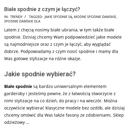
Białe spodnie z czym je łączyć?
2024-
IN:
TRENDY
TAGGED:
JAKIE SPODNIE SĄ
,
MODNE SPODNIE DAMSKIE
,
SPODNIE DAMSKIE DLA
05-
Latem z chęcią nosimy białe ubrania, w tym także białe
13
spodnie. Dzisiaj chcemy Wam podpowiedzieć jakie modele
są najmodniejsze oraz z czym je łączyć, aby wyglądać
dobrze. Podpowiadamy z czym nosić spodnie i mamy dla
Was gotowe stylizacje na różne okazje.
Jakie spodnie wybierać?
Białe spodnie
są bardzo uniwersalnym elementem
garderoby i jesteśmy pewne, że z łatwością stworzycie z
nimi stylizacje na co dzień, do pracy i na wieczór. Można
oczywiście wybierać klasyczne modele bez ozdób, ale dzisiaj
chcemy omówić dla Was także fasony ze zdobieniami. Sklep
odzieżowy …