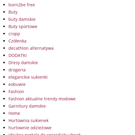
born2be free
Buty
buty damskie
Buty sportowe
cropp
Czółenka
decathlon alternatywa
DODATKI
Dresy damskie
drogeria
eleganckie sukienki
eobuwie
Fashion
Fashion aktualne trendy modowe
Garnitury damskie
Home
Hurtownia sukienek
hurtownie odzieżowe
idealne portale do sprzedaży ubrań