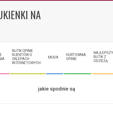
UKIENKI NA
BUTIK OPINIE
NAJLEPSZ
E
KLIENTÓW O
HURTOWNIA
BUTIK Z
MODA
NIA
SKLEPACH
OPINIE
ODZIEŻĄ
INTERNETOWYCH
jakie spodnie są