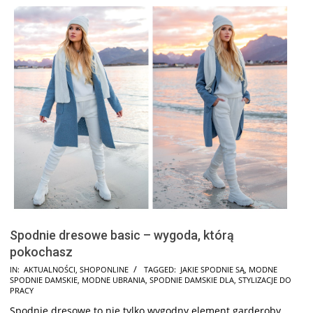
Spodnie dresowe basic – wygoda, którą
pokochasz
2025-
IN:
AKTUALNOŚCI
,
SHOPONLINE
TAGGED:
JAKIE SPODNIE SĄ
,
MODNE
SPODNIE DAMSKIE
,
MODNE UBRANIA
,
SPODNIE DAMSKIE DLA
,
STYLIZACJE DO
03-
PRACY
20
Spodnie dresowe to nie tylko wygodny element garderoby,