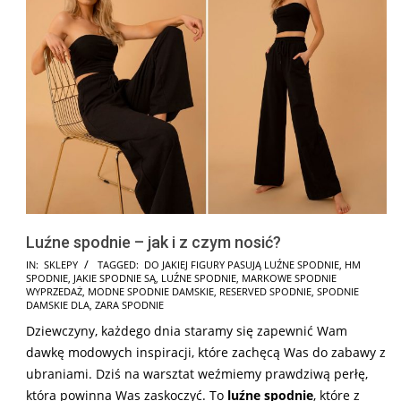
Luźne spodnie – jak i z czym nosić?
2025-
IN:
SKLEPY
TAGGED:
DO JAKIEJ FIGURY PASUJĄ LUŹNE SPODNIE
,
HM
SPODNIE
,
JAKIE SPODNIE SĄ
,
LUŹNE SPODNIE
,
MARKOWE SPODNIE
03-
WYPRZEDAŻ
,
MODNE SPODNIE DAMSKIE
,
RESERVED SPODNIE
,
SPODNIE
09
DAMSKIE DLA
,
ZARA SPODNIE
Dziewczyny, każdego dnia staramy się zapewnić Wam
dawkę modowych inspiracji, które zachęcą Was do zabawy z
ubraniami. Dziś na warsztat weźmiemy prawdziwą perłę,
która powinna Was zaskoczyć. To
luźne spodnie
, które z