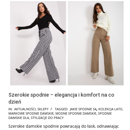
Szerokie spodnie – elegancja i komfort na co
dzień
2025-
IN:
AKTUALNOŚCI
,
SKLEPY
TAGGED:
JAKIE SPODNIE SĄ
,
KOLEKCJA LATO
,
MARKOWE SPODNIE DAMSKIE
,
MODNE SPODNIE DAMSKIE
,
SPODNIE
04-
DAMSKIE DLA
,
STYLIZACJE DO PRACY
30
Szerokie damskie spodnie powracają do łask, odnawiając