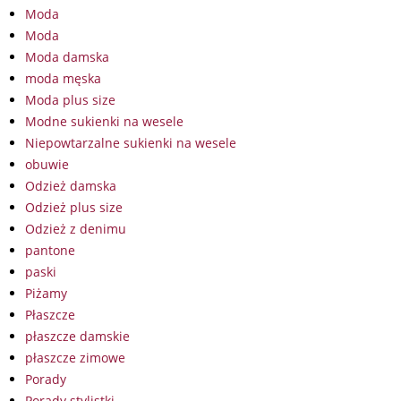
Moda
Moda
Moda damska
moda męska
Moda plus size
Modne sukienki na wesele
Niepowtarzalne sukienki na wesele
obuwie
Odzież damska
Odzież plus size
Odzież z denimu
pantone
paski
Piżamy
Płaszcze
płaszcze damskie
płaszcze zimowe
Porady
Porady stylistki