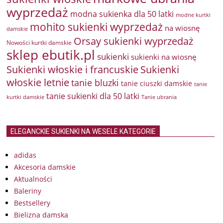
wyprzedaż
modna sukienka dla 50 latki
modne kurtki
mohito sukienki wyprzedaż
na wiosnę
damskie
Orsay sukienki wyprzedaż
Nowości kurtki damskie
sklep ebutik.pl
sukienki
sukienki na wiosnę
Sukienki włoskie i francuskie
Sukienki
włoskie letnie
tanie bluzki
tanie ciuszki damskie
tanie
tanie sukienki dla 50 latki
kurtki damskie
Tanie ubrania
ELEGANCKIE SUKIENKI NA WESELE KATEGORIE
adidas
Akcesoria damskie
Aktualności
Baleriny
Bestsellery
Bielizna damska