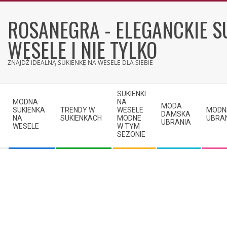
Skip
to
ROSANEGRA - ELEGANCKIE S
content
WESELE I NIE TYLKO
ZNAJDŹ IDEALNĄ SUKIENKĘ NA WESELE DLA SIEBIE
Secondary
SUKIENKI
Navigation
MODNA
NA
MODA
SUKIENKA
TRENDY W
WESELE
MODN
Menu
DAMSKA
NA
SUKIENKACH
MODNE
UBRA
UBRANIA
WESELE
W TYM
SEZONIE