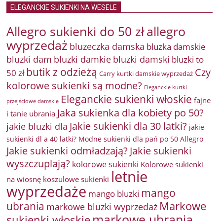
ELEGANCKIE SUKIENKI NA WESELE
Allegro sukienki do 50 zł
allegro
wyprzedaż
bluzeczka damska
bluzka damskie
bluzki damkie
bluzki dam
bluzki damski
bluzki to
butik z odzieżą
Czy
50 zł
Carry kurtki damskie wyprzedaż
kolorowe sukienki są modne?
Eleganckie kurtki
Eleganckie sukienki włoskie
fajne
przejściowe damskie
Jaka sukienka dla kobiety po 50?
i tanie ubrania
Jakie sukienki dla 30 latki?
jakie bluzki dla
jakie
sukienki dl a 40 latki? Modne sukienki dla pań po 50 Allegro
Jakie sukienki odmładzają?
Jakie sukienki
wyszczuplają?
kolorowe sukienki
Kolorowe sukienki
letnie
na wiosnę
koszulowe sukienki
wyprzedaże
mango
mango bluzki
Markowe
ubrania
markowe bluzki wyprzedaż
markowe ubrania
sukienki włoskie