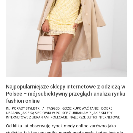
Najpopularniejsze sklepy internetowe z odzieżą w
Polsce – mój subiektywny przegląd i analiza rynku
fashion online
2026-
IN:
PORADY STYLISTKI
TAGGED:
GDZIE KUPOWAĆ TANIE I DOBRE
UBRANIA
,
JAKIE SĄ SIECIOWKI W POLSCE Z UBRANIAMI?
,
JAKIE SKLEPY
05-
INTERNETOWE Z UBRANIAMI POLECACIE
,
NAJLEPSZE BUTIKI INTERNETOWE
04
Od kilku lat obserwuję rynek mody online zarówno jako
stylistka, jak i recenzentka marek modowych. Jedno jest dla