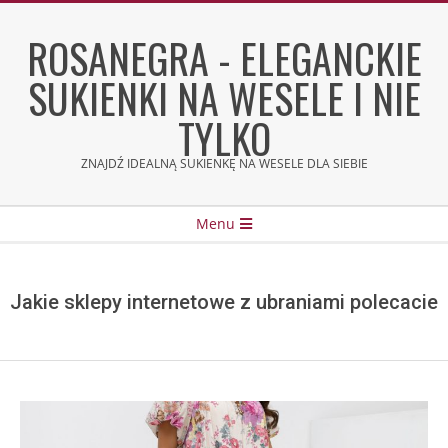
Skip
to
ROSANEGRA - ELEGANCKIE
content
SUKIENKI NA WESELE I NIE
TYLKO
ZNAJDŹ IDEALNĄ SUKIENKĘ NA WESELE DLA SIEBIE
Secondary
Menu
Navigation
Menu
Jakie sklepy internetowe z ubraniami polecacie