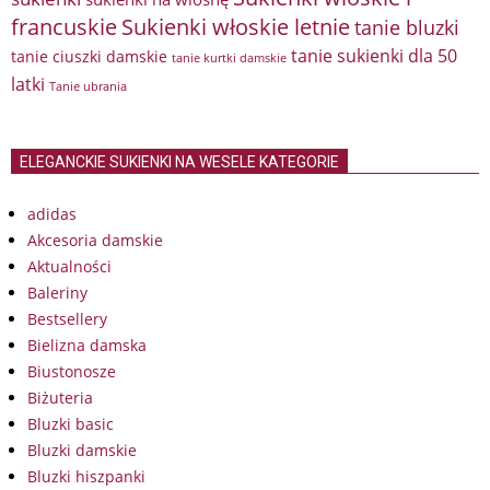
francuskie
Sukienki włoskie letnie
tanie bluzki
tanie sukienki dla 50
tanie ciuszki damskie
tanie kurtki damskie
latki
Tanie ubrania
ELEGANCKIE SUKIENKI NA WESELE KATEGORIE
adidas
Akcesoria damskie
Aktualności
Baleriny
Bestsellery
Bielizna damska
Biustonosze
Biżuteria
Bluzki basic
Bluzki damskie
Bluzki hiszpanki