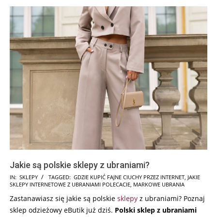
Jakie są polskie sklepy z ubraniami?
2026-
IN:
SKLEPY
TAGGED:
GDZIE KUPIĆ FAJNE CIUCHY PRZEZ INTERNET
,
JAKIE
SKLEPY INTERNETOWE Z UBRANIAMI POLECACIE
,
MARKOWE UBRANIA
01-
Zastanawiasz się jakie są polskie
sklepy
z ubraniami? Poznaj
08
sklep odzieżowy eButik już dziś.
Polski sklep z ubraniami