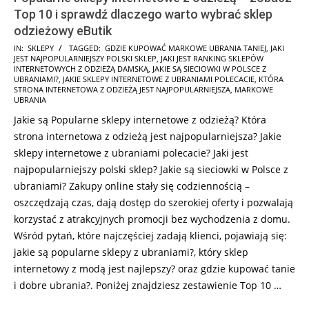
Top 10 i sprawdź dlaczego warto wybrać sklep
odzieżowy eButik
2026-
IN:
SKLEPY
TAGGED:
GDZIE KUPOWAĆ MARKOWE UBRANIA TANIEJ
,
JAKI
JEST NAJPOPULARNIEJSZY POLSKI SKLEP
,
JAKI JEST RANKING SKLEPÓW
02-
INTERNETOWYCH Z ODZIEŻĄ DAMSKĄ
,
JAKIE SĄ SIECIOWKI W POLSCE Z
01
UBRANIAMI?
,
JAKIE SKLEPY INTERNETOWE Z UBRANIAMI POLECACIE
,
KTÓRA
STRONA INTERNETOWA Z ODZIEŻĄ JEST NAJPOPULARNIEJSZA
,
MARKOWE
UBRANIA
Jakie są Popularne sklepy internetowe z odzieżą? Która
strona internetowa z odzieżą jest najpopularniejsza? Jakie
sklepy internetowe z ubraniami polecacie? Jaki jest
najpopularniejszy polski sklep? Jakie są sieciowki w Polsce z
ubraniami? Zakupy online stały się codziennością –
oszczędzają czas, dają dostęp do szerokiej oferty i pozwalają
korzystać z atrakcyjnych promocji bez wychodzenia z domu.
Wśród pytań, które najczęściej zadają klienci, pojawiają się:
jakie są popularne sklepy z ubraniami?, który sklep
internetowy z modą jest najlepszy? oraz gdzie kupować tanie
i dobre ubrania?. Poniżej znajdziesz zestawienie Top 10 …