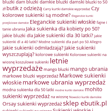
bluzki damkie
bluzki dam
bluzki damski
bluzki to 50
butik z odzieżą
Czy
zł
Carry kurtki damskie wyprzedaż
kolorowe sukienki są modne?
Eleganckie kurtki
Eleganckie sukienki włoskie
fajne i
przejściowe damskie
Jaka sukienka dla kobiety po 50?
tanie ubrania
Jakie sukienki dla 30 latki?
jakie bluzki dla
jakie
sukienki dl a 40 latki? Modne sukienki dla pań po 50 Allegro
Jakie sukienki odmładzają?
Jakie sukienki
wyszczuplają?
kolorowe sukienki
Kolorowe sukienki na
letnie
wiosnę
koszulowe sukienki
wyprzedaże
mango ubrania
mango bluzki
Markowe sukienki
markowe bluzki wyprzedaż
markowe ubrania wyprzedaż
włoskie
mohito
modna sukienka dla 50 latki
modne kurtki damskie
sukienki wyprzedaż
na wiosnę
Nowości kurtki damskie
sklep ebutik.pl
Orsay sukienki wyprzedaż
Sukienki włoskie i
sukienki
sukienki na wiosnę