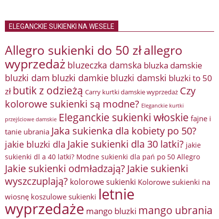
ELEGANCKIE SUKIENKI NA WESELE
Allegro sukienki do 50 zł
allegro
wyprzedaż
bluzeczka damska
bluzka damskie
bluzki damkie
bluzki dam
bluzki damski
bluzki to 50
butik z odzieżą
Czy
zł
Carry kurtki damskie wyprzedaż
kolorowe sukienki są modne?
Eleganckie kurtki
Eleganckie sukienki włoskie
fajne i
przejściowe damskie
Jaka sukienka dla kobiety po 50?
tanie ubrania
Jakie sukienki dla 30 latki?
jakie bluzki dla
jakie
sukienki dl a 40 latki? Modne sukienki dla pań po 50 Allegro
Jakie sukienki odmładzają?
Jakie sukienki
wyszczuplają?
kolorowe sukienki
Kolorowe sukienki na
letnie
wiosnę
koszulowe sukienki
wyprzedaże
mango ubrania
mango bluzki