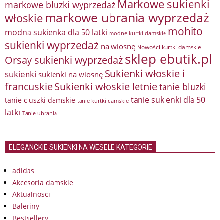
Markowe sukienki
markowe bluzki wyprzedaż
markowe ubrania wyprzedaż
włoskie
mohito
modna sukienka dla 50 latki
modne kurtki damskie
sukienki wyprzedaż
na wiosnę
Nowości kurtki damskie
sklep ebutik.pl
Orsay sukienki wyprzedaż
Sukienki włoskie i
sukienki
sukienki na wiosnę
francuskie
Sukienki włoskie letnie
tanie bluzki
tanie sukienki dla 50
tanie ciuszki damskie
tanie kurtki damskie
latki
Tanie ubrania
ELEGANCKIE SUKIENKI NA WESELE KATEGORIE
adidas
Akcesoria damskie
Aktualności
Baleriny
Bestsellery