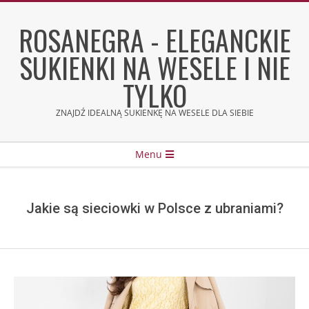
Skip
to
ROSANEGRA - ELEGANCKIE
content
SUKIENKI NA WESELE I NIE
TYLKO
ZNAJDŹ IDEALNĄ SUKIENKĘ NA WESELE DLA SIEBIE
Secondary
Menu
Navigation
Menu
Jakie są sieciowki w Polsce z ubraniami?