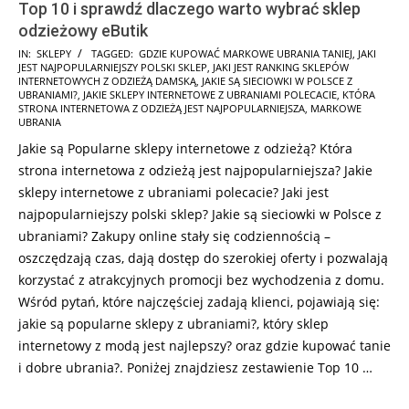
Top 10 i sprawdź dlaczego warto wybrać sklep
odzieżowy eButik
2026-
IN:
SKLEPY
TAGGED:
GDZIE KUPOWAĆ MARKOWE UBRANIA TANIEJ
,
JAKI
JEST NAJPOPULARNIEJSZY POLSKI SKLEP
,
JAKI JEST RANKING SKLEPÓW
02-
INTERNETOWYCH Z ODZIEŻĄ DAMSKĄ
,
JAKIE SĄ SIECIOWKI W POLSCE Z
01
UBRANIAMI?
,
JAKIE SKLEPY INTERNETOWE Z UBRANIAMI POLECACIE
,
KTÓRA
STRONA INTERNETOWA Z ODZIEŻĄ JEST NAJPOPULARNIEJSZA
,
MARKOWE
UBRANIA
Jakie są Popularne sklepy internetowe z odzieżą? Która
strona internetowa z odzieżą jest najpopularniejsza? Jakie
sklepy internetowe z ubraniami polecacie? Jaki jest
najpopularniejszy polski sklep? Jakie są sieciowki w Polsce z
ubraniami? Zakupy online stały się codziennością –
oszczędzają czas, dają dostęp do szerokiej oferty i pozwalają
korzystać z atrakcyjnych promocji bez wychodzenia z domu.
Wśród pytań, które najczęściej zadają klienci, pojawiają się:
jakie są popularne sklepy z ubraniami?, który sklep
internetowy z modą jest najlepszy? oraz gdzie kupować tanie
i dobre ubrania?. Poniżej znajdziesz zestawienie Top 10 …