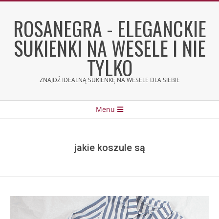
Skip
to
ROSANEGRA - ELEGANCKIE
content
SUKIENKI NA WESELE I NIE
TYLKO
ZNAJDŹ IDEALNĄ SUKIENKĘ NA WESELE DLA SIEBIE
Secondary
Menu
Navigation
Menu
jakie koszule są