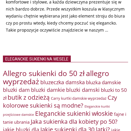
komfortowe i stylowe, a każda dziewczyna prezentuje się w
nich bardzo dobrze. Przede wszystkim koszula w klasycznym
wydaniu chętnie wybierana jest jako element stroju do biura
czy po prostu wtedy, kiedy chcemy poczuć się elegancko.
Takie propozycje oczywiście znajdziecie w naszym …
ELEGANCKIE SUKIENKI NA WESELE
Allegro sukienki do 50 zł
allegro
wyprzedaż
bluzeczka damska
bluzka damskie
bluzki damkie
bluzki dam
bluzki damski
bluzki to 50
butik z odzieżą
Czy
zł
Carry kurtki damskie wyprzedaż
kolorowe sukienki są modne?
Eleganckie kurtki
Eleganckie sukienki włoskie
fajne i
przejściowe damskie
Jaka sukienka dla kobiety po 50?
tanie ubrania
Jakie sukienki dla 30 latki?
jakie bluzki dla
jakie