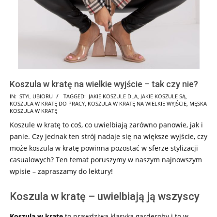
Koszula w kratę na wielkie wyjście – tak czy nie?
2025-
IN:
STYL UBIORU
TAGGED:
JAKIE KOSZULE DLA
,
JAKIE KOSZULE SĄ
,
KOSZULA W KRATĘ DO PRACY
,
KOSZULA W KRATĘ NA WIELKIE WYJŚCIE
,
MĘSKA
06-
KOSZULA W KRATĘ
28
Koszule w kratę to coś, co uwielbiają zarówno panowie, jak i
panie. Czy jednak ten strój nadaje się na większe wyjście, czy
może koszula w kratę powinna pozostać w sferze stylizacji
casualowych? Ten temat poruszymy w naszym najnowszym
wpisie – zapraszamy do lektury!
Koszula w kratę – uwielbiają ją wszyscy
Koszula w kratę
to prawdziwa klasyka garderoby i to w