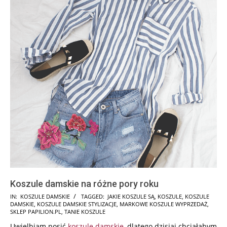
Koszule damskie na różne pory roku
2026-
IN:
KOSZULE DAMSKIE
TAGGED:
JAKIE KOSZULE SĄ
,
KOSZULE
,
KOSZULE
DAMSKIE
,
KOSZULE DAMSKIE STYLIZACJE
,
MARKOWE KOSZULE WYPRZEDAŻ
,
01-
SKLEP PAPILION.PL
,
TANIE KOSZULE
14
Uwielbiam nosić
koszule damskie
, dlatego dzisiaj chciałabym