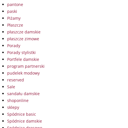
pantone
paski
Piżamy
Płaszcze
płaszcze damskie
płaszcze zimowe
Porady
Porady stylistki
Portfele damskie
program partnerski
pudelek modowy
reserved
Sale
sandału damskie
shoponline
sklepy
Spódnice basic
Spódnice damskie
Spódnice dresowe