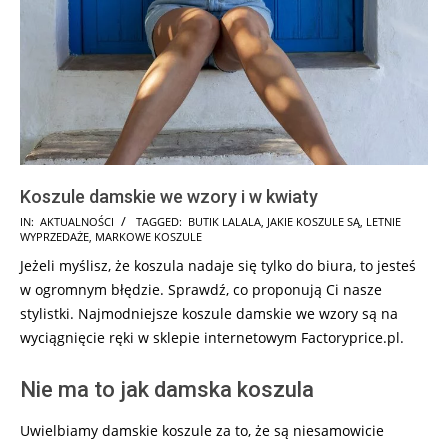
Koszule damskie we wzory i w kwiaty
2024-
IN:
AKTUALNOŚCI
TAGGED:
BUTIK LALALA
,
JAKIE KOSZULE SĄ
,
LETNIE
WYPRZEDAŻE
,
MARKOWE KOSZULE
10-
Jeżeli myślisz, że koszula nadaje się tylko do biura, to jesteś
21
w ogromnym błędzie. Sprawdź, co proponują Ci nasze
stylistki. Najmodniejsze koszule damskie we wzory są na
wyciągnięcie ręki w sklepie internetowym Factoryprice.pl.
Nie ma to jak damska koszula
Uwielbiamy damskie koszule za to, że są niesamowicie