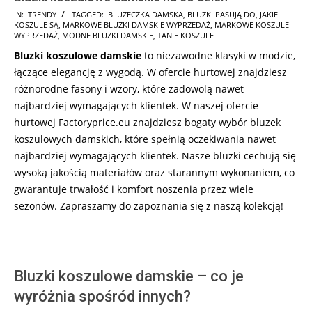
2025-
IN:
TRENDY
TAGGED:
BLUZECZKA DAMSKA
,
BLUZKI PASUJĄ DO
,
JAKIE
KOSZULE SĄ
,
MARKOWE BLUZKI DAMSKIE WYPRZEDAŻ
,
MARKOWE KOSZULE
10-
WYPRZEDAŻ
,
MODNE BLUZKI DAMSKIE
,
TANIE KOSZULE
19
Bluzki koszulowe damskie
to niezawodne klasyki w modzie,
łączące elegancję z wygodą. W ofercie hurtowej znajdziesz
różnorodne fasony i wzory, które zadowolą nawet
najbardziej wymagających klientek. W naszej ofercie
hurtowej Factoryprice.eu znajdziesz bogaty wybór bluzek
koszulowych damskich, które spełnią oczekiwania nawet
najbardziej wymagających klientek. Nasze bluzki cechują się
wysoką jakością materiałów oraz starannym wykonaniem, co
gwarantuje trwałość i komfort noszenia przez wiele
sezonów. Zapraszamy do zapoznania się z naszą kolekcją!
Bluzki koszulowe damskie – co je
wyróżnia spośród innych?