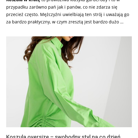
przypadku zarówno pań jak i panów, co nie zdarza się
przecież często. Mężczyźni uwielbiają ten strój i uważają go
za bardzo praktyczny, w czym zresztą jest bardzo dużo …
Koszula oversize – swobodny styl na co dzień