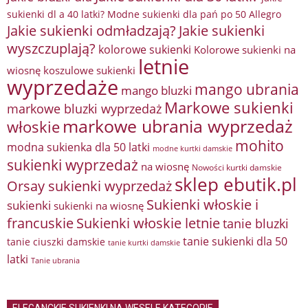
sukienki dl a 40 latki? Modne sukienki dla pań po 50 Allegro
Jakie sukienki odmładzają?
Jakie sukienki
wyszczuplają?
kolorowe sukienki
Kolorowe sukienki na
letnie
wiosnę
koszulowe sukienki
wyprzedaże
mango ubrania
mango bluzki
Markowe sukienki
markowe bluzki wyprzedaż
markowe ubrania wyprzedaż
włoskie
mohito
modna sukienka dla 50 latki
modne kurtki damskie
sukienki wyprzedaż
na wiosnę
Nowości kurtki damskie
sklep ebutik.pl
Orsay sukienki wyprzedaż
Sukienki włoskie i
sukienki
sukienki na wiosnę
francuskie
Sukienki włoskie letnie
tanie bluzki
tanie sukienki dla 50
tanie ciuszki damskie
tanie kurtki damskie
latki
Tanie ubrania
ELEGANCKIE SUKIENKI NA WESELE KATEGORIE