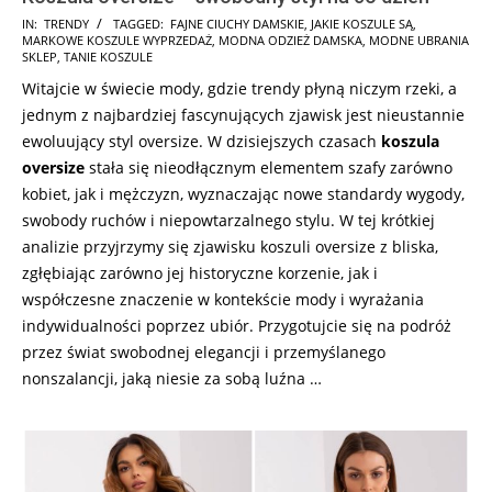
2025-
IN:
TRENDY
TAGGED:
FAJNE CIUCHY DAMSKIE
,
JAKIE KOSZULE SĄ
,
MARKOWE KOSZULE WYPRZEDAŻ
,
MODNA ODZIEŻ DAMSKA
,
MODNE UBRANIA
05-
SKLEP
,
TANIE KOSZULE
29
Witajcie w świecie mody, gdzie trendy płyną niczym rzeki, a
jednym z najbardziej fascynujących zjawisk jest nieustannie
ewoluujący styl oversize. W dzisiejszych czasach
koszula
oversize
stała się nieodłącznym elementem szafy zarówno
kobiet, jak i mężczyzn, wyznaczając nowe standardy wygody,
swobody ruchów i niepowtarzalnego stylu. W tej krótkiej
analizie przyjrzymy się zjawisku koszuli oversize z bliska,
zgłębiając zarówno jej historyczne korzenie, jak i
współczesne znaczenie w kontekście mody i wyrażania
indywidualności poprzez ubiór. Przygotujcie się na podróż
przez świat swobodnej elegancji i przemyślanego
nonszalancji, jaką niesie za sobą luźna …