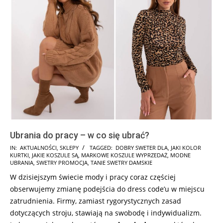
Ubrania do pracy – w co się ubrać?
2025-
IN:
AKTUALNOŚCI
,
SKLEPY
TAGGED:
DOBRY SWETER DLA
,
JAKI KOLOR
KURTKI
,
JAKIE KOSZULE SĄ
,
MARKOWE KOSZULE WYPRZEDAŻ
,
MODNE
04-
UBRANIA
,
SWETRY PROMOCJA
,
TANIE SWETRY DAMSKIE
28
W dzisiejszym świecie mody i pracy coraz częściej
obserwujemy zmianę podejścia do dress code’u w miejscu
zatrudnienia. Firmy, zamiast rygorystycznych zasad
dotyczących stroju, stawiają na swobodę i indywidualizm.