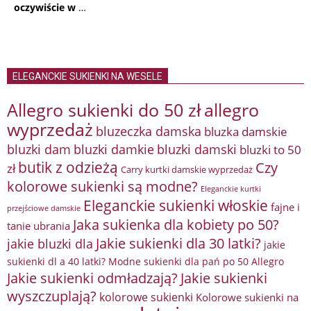
oczywiście w
…
ELEGANCKIE SUKIENKI NA WESELE
Allegro sukienki do 50 zł
allegro
wyprzedaż
bluzeczka damska
bluzka damskie
bluzki damkie
bluzki dam
bluzki damski
bluzki to 50
butik z odzieżą
Czy
zł
Carry kurtki damskie wyprzedaż
kolorowe sukienki są modne?
Eleganckie kurtki
Eleganckie sukienki włoskie
fajne i
przejściowe damskie
Jaka sukienka dla kobiety po 50?
tanie ubrania
Jakie sukienki dla 30 latki?
jakie bluzki dla
jakie
sukienki dl a 40 latki? Modne sukienki dla pań po 50 Allegro
Jakie sukienki odmładzają?
Jakie sukienki
wyszczuplają?
kolorowe sukienki
Kolorowe sukienki na