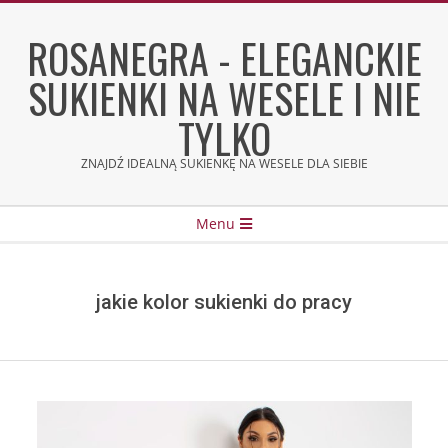
Skip
to
ROSANEGRA - ELEGANCKIE
content
SUKIENKI NA WESELE I NIE
TYLKO
ZNAJDŹ IDEALNĄ SUKIENKĘ NA WESELE DLA SIEBIE
Secondary
Menu
Navigation
Menu
jakie kolor sukienki do pracy