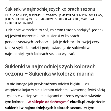
Sukienki w najmodniejszych kolorach sezonu
2026-
IN:
SHOPONLINE
,
SUKIENKI
TAGGED:
JAKIE KOLOR SUKIENKI DO PRACY
,
JAKIE SUKIENKI SĄ MODNE
,
MARKOWE SUKIENKI WŁOSKIE
,
MARKOWE
02-
SUKIENKI WYPRZEDAŻ
15
.Odcienie w modzie to coś, za czym trudno nadążyć. Jednak
tej jesieni możecie kupić sukienki w kolorach
ponadczasowych. Zobaczcie, jak je dobrać do swojej cery.
Nasza stylistka radzi i podpowiada jakie sukienki w
najmodniejszych kolorach sezonu wybrać.
Sukienki w najmodniejszych kolorach
sezonu – Sukienka w kolorze marina
To nic innego jak przybrudzony odcień błękitu. Bez
wątpienia kojarzy się z letnim niebem i wiosenną świeżością.
Tęsknotę za ciepłymi miesiącami możemy wyrazić właśnie
tym kolorem.
W sklepie odzieżowym
ebutik.pl
znajdziecie
sukienki w najmodniejszych kolorach sezonu
, w tym