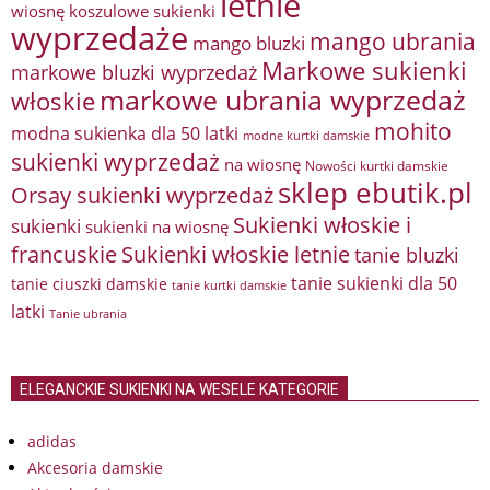
letnie
wiosnę
koszulowe sukienki
wyprzedaże
mango ubrania
mango bluzki
Markowe sukienki
markowe bluzki wyprzedaż
markowe ubrania wyprzedaż
włoskie
mohito
modna sukienka dla 50 latki
modne kurtki damskie
sukienki wyprzedaż
na wiosnę
Nowości kurtki damskie
sklep ebutik.pl
Orsay sukienki wyprzedaż
Sukienki włoskie i
sukienki
sukienki na wiosnę
francuskie
Sukienki włoskie letnie
tanie bluzki
tanie sukienki dla 50
tanie ciuszki damskie
tanie kurtki damskie
latki
Tanie ubrania
ELEGANCKIE SUKIENKI NA WESELE KATEGORIE
adidas
Akcesoria damskie