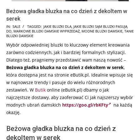
Beżowa gładka bluzka na co dzień z dekoltem w
serek
2024-
IN:
SALE
TAGGED:
JAKIE BLUZKI DLA
,
JAKIE BLUZKI SĄM BLUZKI PASUJĄ
DO
,
MARKOWE BLUZKI DAMSKIE WYPRZEDAŻ
,
MODNE BLUZKI DAMSKIE
,
TANIE
09-
BLUZKI DAMSKIE
29
Wybór odpowiedniej bluzki to kluczowy element kreowania
zarówno codziennych, jak i bardziej formalnych stylizacji.
Dlatego też, pragniemy przedstawić wam naszą nowość –
Beżowa gładka bluzka na co dzień z dekoltem w serek
,
która dostępna jest na stronie eButik.pl. Idealnie wpisuje się
w najnowsze trendy i pasuje do wielu różnorodnych
zestawień. W
Butik
online (eButik.pl) dbamy o jak
najczęstsze dostawy, aby zaoferować Ci jak najszerszy wybór
modnych ubrań damskich
https://goo.gl/rbKFty
na każdą
okazję.
Beżowa gładka bluzka na co dzień z
dekoltem w serek