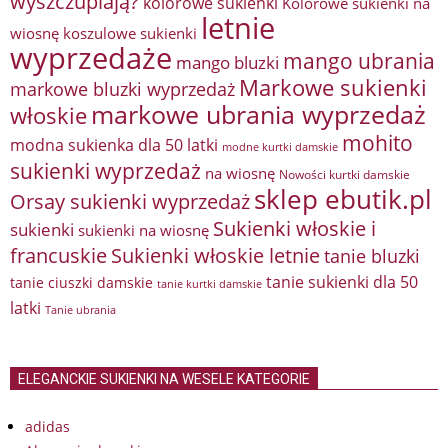
wyszczuplają?
kolorowe sukienki
Kolorowe sukienki na
letnie
wiosnę
koszulowe sukienki
wyprzedaże
mango ubrania
mango bluzki
Markowe sukienki
markowe bluzki wyprzedaż
markowe ubrania wyprzedaż
włoskie
mohito
modna sukienka dla 50 latki
modne kurtki damskie
sukienki wyprzedaż
na wiosnę
Nowości kurtki damskie
sklep ebutik.pl
Orsay sukienki wyprzedaż
Sukienki włoskie i
sukienki
sukienki na wiosnę
francuskie
Sukienki włoskie letnie
tanie bluzki
tanie sukienki dla 50
tanie ciuszki damskie
tanie kurtki damskie
latki
Tanie ubrania
ELEGANCKIE SUKIENKI NA WESELE KATEGORIE
adidas