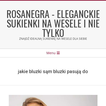
Skip
to
ROSANEGRA - ELEGANCKIE
content
SUKIENKI NA WESELE I NIE
TYLKO
ZNAJDŹ IDEALNĄ SUKIENKĘ NA WESELE DLA SIEBIE
Secondary
Menu
Navigation
Menu
jakie bluzki sąm bluzki pasują do