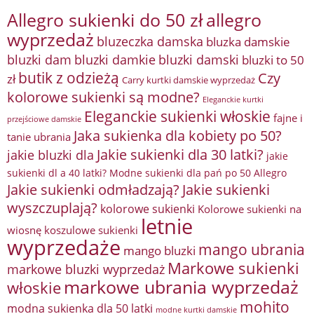
Allegro sukienki do 50 zł
allegro
wyprzedaż
bluzeczka damska
bluzka damskie
bluzki damkie
bluzki dam
bluzki damski
bluzki to 50
butik z odzieżą
Czy
zł
Carry kurtki damskie wyprzedaż
kolorowe sukienki są modne?
Eleganckie kurtki
Eleganckie sukienki włoskie
fajne i
przejściowe damskie
Jaka sukienka dla kobiety po 50?
tanie ubrania
Jakie sukienki dla 30 latki?
jakie bluzki dla
jakie
sukienki dl a 40 latki? Modne sukienki dla pań po 50 Allegro
Jakie sukienki odmładzają?
Jakie sukienki
wyszczuplają?
kolorowe sukienki
Kolorowe sukienki na
letnie
wiosnę
koszulowe sukienki
wyprzedaże
mango ubrania
mango bluzki
Markowe sukienki
markowe bluzki wyprzedaż
markowe ubrania wyprzedaż
włoskie
mohito
modna sukienka dla 50 latki
modne kurtki damskie