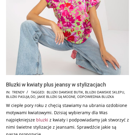
Bluzki w kwiaty plus jeansy w stylizacjach
2026-
IN:
TRENDY
TAGGED:
BLUZKI DAMSKIE BUTIK
,
BLUZKI DAMSKIE SKLEPU
,
BLUZKI PASUJĄ DO
,
JAKIE BLUZKI SĄ MODNE
,
ODPOWIEDNIA BLUZKA
02-
W ciepłe pory roku z chęcią stawiamy na ubrania ozdobione
19
motywami kwiatowymi. Dzisiaj wybieramy dla Was
najpiękniejsze
bluzki
z kwiaty i podpowiadamy jak stworzyć z
nimi świetne stylizacje z jeansami. Sprawdźcie jakie są
nasze propozycje.