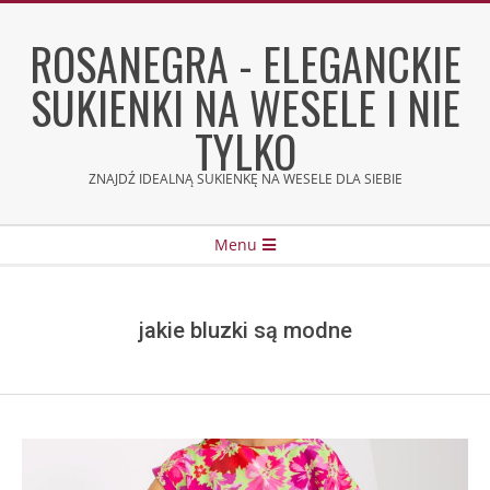
Skip
to
ROSANEGRA - ELEGANCKIE
content
SUKIENKI NA WESELE I NIE
TYLKO
ZNAJDŹ IDEALNĄ SUKIENKĘ NA WESELE DLA SIEBIE
Secondary
Menu
Navigation
Menu
jakie bluzki są modne