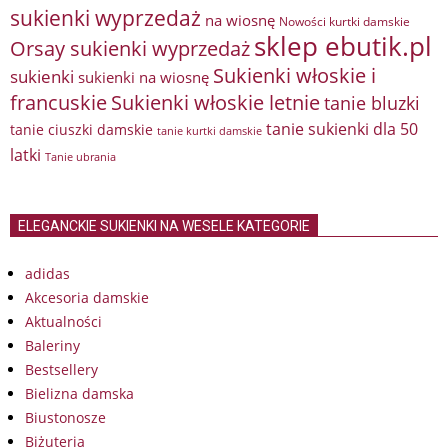
sukienki wyprzedaż
na wiosnę
Nowości kurtki damskie
sklep ebutik.pl
Orsay sukienki wyprzedaż
Sukienki włoskie i
sukienki
sukienki na wiosnę
francuskie
Sukienki włoskie letnie
tanie bluzki
tanie sukienki dla 50
tanie ciuszki damskie
tanie kurtki damskie
latki
Tanie ubrania
ELEGANCKIE SUKIENKI NA WESELE KATEGORIE
adidas
Akcesoria damskie
Aktualności
Baleriny
Bestsellery
Bielizna damska
Biustonosze
Biżuteria