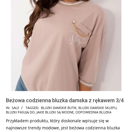
Beżowa codzienna bluzka damska z rękawem 3/4
2025-
IN:
SALE
TAGGED:
BLUZKI DAMSKIE BUTIK
,
BLUZKI DAMSKIE SKLEPU
,
BLUZKI PASUJĄ DO
,
JAKIE BLUZKI SĄ MODNE
,
ODPOWIEDNIA BLUZKA
09-
Przykładem produktu, który doskonale wpisuje się w
13
najnowsze trendy modowe, jest beżowa codzienna bluzka