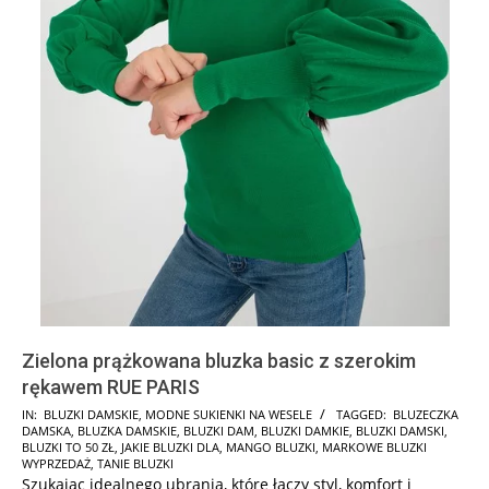
Zielona prążkowana bluzka basic z szerokim
rękawem RUE PARIS
2024-
IN:
BLUZKI DAMSKIE
,
MODNE SUKIENKI NA WESELE
TAGGED:
BLUZECZKA
DAMSKA
,
BLUZKA DAMSKIE
,
BLUZKI DAM
,
BLUZKI DAMKIE
,
BLUZKI DAMSKI
,
07-
BLUZKI TO 50 ZŁ
,
JAKIE BLUZKI DLA
,
MANGO BLUZKI
,
MARKOWE BLUZKI
15
WYPRZEDAŻ
,
TANIE BLUZKI
Szukając idealnego ubrania, które łączy styl, komfort i