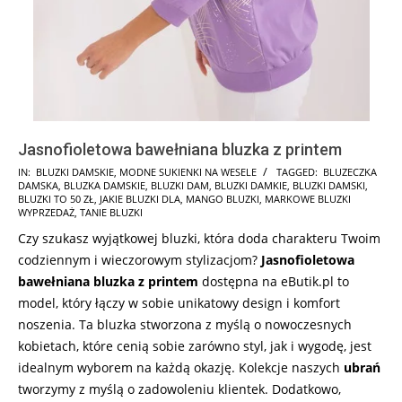
Jasnofioletowa bawełniana bluzka z printem
2024-
IN:
BLUZKI DAMSKIE
,
MODNE SUKIENKI NA WESELE
TAGGED:
BLUZECZKA
DAMSKA
,
BLUZKA DAMSKIE
,
BLUZKI DAM
,
BLUZKI DAMKIE
,
BLUZKI DAMSKI
,
07-
BLUZKI TO 50 ZŁ
,
JAKIE BLUZKI DLA
,
MANGO BLUZKI
,
MARKOWE BLUZKI
17
WYPRZEDAŻ
,
TANIE BLUZKI
Czy szukasz wyjątkowej bluzki, która doda charakteru Twoim
codziennym i wieczorowym stylizacjom?
Jasnofioletowa
bawełniana bluzka z printem
dostępna na eButik.pl to
model, który łączy w sobie unikatowy design i komfort
noszenia. Ta bluzka stworzona z myślą o nowoczesnych
kobietach, które cenią sobie zarówno styl, jak i wygodę, jest
idealnym wyborem na każdą okazję. Kolekcje naszych
ubrań
tworzymy z myślą o zadowoleniu klientek. Dodatkowo,