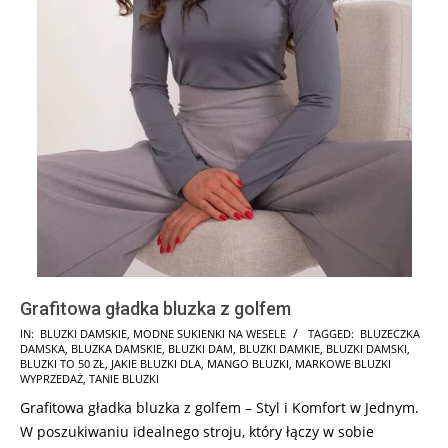
Grafitowa gładka bluzka z golfem
2024-
IN:
BLUZKI DAMSKIE
,
MODNE SUKIENKI NA WESELE
TAGGED:
BLUZECZKA
DAMSKA
,
BLUZKA DAMSKIE
,
BLUZKI DAM
,
BLUZKI DAMKIE
,
BLUZKI DAMSKI
,
07-
BLUZKI TO 50 ZŁ
,
JAKIE BLUZKI DLA
,
MANGO BLUZKI
,
MARKOWE BLUZKI
15
WYPRZEDAŻ
,
TANIE BLUZKI
Grafitowa gładka bluzka z golfem – Styl i Komfort w Jednym.
W poszukiwaniu idealnego stroju, który łączy w sobie