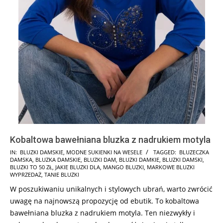
Kobaltowa bawełniana bluzka z nadrukiem motyla
2024-
IN:
BLUZKI DAMSKIE
,
MODNE SUKIENKI NA WESELE
TAGGED:
BLUZECZKA
DAMSKA
,
BLUZKA DAMSKIE
,
BLUZKI DAM
,
BLUZKI DAMKIE
,
BLUZKI DAMSKI
,
07-
BLUZKI TO 50 ZŁ
,
JAKIE BLUZKI DLA
,
MANGO BLUZKI
,
MARKOWE BLUZKI
17
WYPRZEDAŻ
,
TANIE BLUZKI
W poszukiwaniu unikalnych i stylowych ubrań, warto zwrócić
uwagę na najnowszą propozycję od ebutik. To kobaltowa
bawełniana bluzka z nadrukiem motyla. Ten niezwykły i