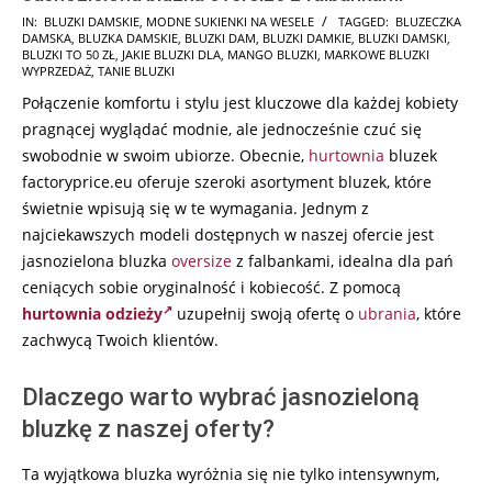
2024-
IN:
BLUZKI DAMSKIE
,
MODNE SUKIENKI NA WESELE
TAGGED:
BLUZECZKA
DAMSKA
,
BLUZKA DAMSKIE
,
BLUZKI DAM
,
BLUZKI DAMKIE
,
BLUZKI DAMSKI
,
07-
BLUZKI TO 50 ZŁ
,
JAKIE BLUZKI DLA
,
MANGO BLUZKI
,
MARKOWE BLUZKI
16
WYPRZEDAŻ
,
TANIE BLUZKI
Połączenie komfortu i stylu jest kluczowe dla każdej kobiety
pragnącej wyglądać modnie, ale jednocześnie czuć się
swobodnie w swoim ubiorze. Obecnie,
hurtownia
bluzek
factoryprice.eu oferuje szeroki asortyment bluzek, które
świetnie wpisują się w te wymagania. Jednym z
najciekawszych modeli dostępnych w naszej ofercie jest
jasnozielona bluzka
oversize
z falbankami, idealna dla pań
ceniących sobie oryginalność i kobiecość. Z pomocą
hurtownia odzieży
uzupełnij swoją ofertę o
ubrania
, które
zachwycą Twoich klientów.
Dlaczego warto wybrać jasnozieloną
bluzkę z naszej oferty?
Ta wyjątkowa bluzka wyróżnia się nie tylko intensywnym,