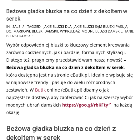
Beżowa gładka bluzka na co dzień z dekoltem w
serek
2024-
IN:
SALE
TAGGED:
JAKIE BLUZKI DLA
,
JAKIE BLUZKI SĄM BLUZKI PASUJĄ
DO
,
MARKOWE BLUZKI DAMSKIE WYPRZEDAŻ
,
MODNE BLUZKI DAMSKIE
,
TANIE
09-
BLUZKI DAMSKIE
29
Wybór odpowiedniej bluzki to kluczowy element kreowania
zarówno codziennych, jak i bardziej formalnych stylizacji.
Dlatego też, pragniemy przedstawić wam naszą nowość –
Beżowa gładka bluzka na co dzień z dekoltem w serek
,
która dostępna jest na stronie eButik.pl. Idealnie wpisuje się
w najnowsze trendy i pasuje do wielu różnorodnych
zestawień. W
Butik
online (eButik.pl) dbamy o jak
najczęstsze dostawy, aby zaoferować Ci jak najszerszy wybór
modnych ubrań damskich
https://goo.gl/rbKFty
na każdą
okazję.
Beżowa gładka bluzka na co dzień z
dekoltem w serek