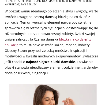
BLUZKI TO 50 ZŁ
,
JAKIE BLUZKI DLA
,
MANGO BLUZKI
,
MARKOWE BLUZKI
17
WYPRZEDAŻ
,
TANIE BLUZKI
W poszukiwaniu idealnego połączenia stylu i wygody, warto
zwrócić uwagę na czarną damską bluzkę na co dzień z
aplikacją. Ten uniwersalny element garderoby świetnie
sprawdza się w rozmaitych sytuacjach, dostosowując się do
różnorodnych potrzeb nowoczesnej kobiety. Dzięki swojej
uniwersalności, ta Czarna damska
bluzka na co dzień z
aplikacją
to must-have w szafie każdej modnej kobiety.
Obecny Sezon przynosi ze sobą mnóstwo inspiracji i
możliwości w kwestii modowych eksperymentów. Zwłaszcza
jeśli chodzi o
najmodniejsze bluzki damskie
. To właśnie
bluzki stanowią nieodłączny element codziennej garderoby,
dodając lekkości, elegancji i …