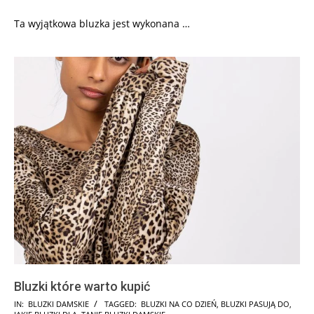
Ta wyjątkowa bluzka jest wykonana …
Bluzki które warto kupić
2024-
IN:
BLUZKI DAMSKIE
TAGGED:
BLUZKI NA CO DZIEŃ
,
BLUZKI PASUJĄ DO
,