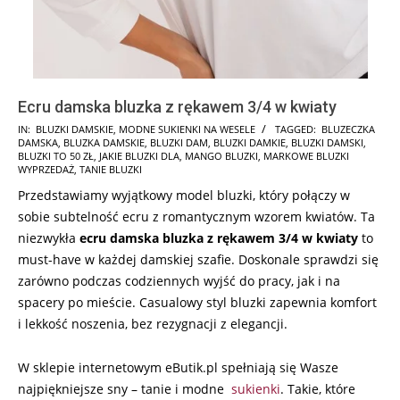
Ecru damska bluzka z rękawem 3/4 w kwiaty
2024-
IN:
BLUZKI DAMSKIE
,
MODNE SUKIENKI NA WESELE
TAGGED:
BLUZECZKA
DAMSKA
,
BLUZKA DAMSKIE
,
BLUZKI DAM
,
BLUZKI DAMKIE
,
BLUZKI DAMSKI
,
07-
BLUZKI TO 50 ZŁ
,
JAKIE BLUZKI DLA
,
MANGO BLUZKI
,
MARKOWE BLUZKI
17
WYPRZEDAŻ
,
TANIE BLUZKI
Przedstawiamy wyjątkowy model bluzki, który połączy w
sobie subtelność ecru z romantycznym wzorem kwiatów. Ta
niezwykła
ecru damska bluzka z rękawem 3/4 w kwiaty
to
must-have w każdej damskiej szafie. Doskonale sprawdzi się
zarówno podczas codziennych wyjść do pracy, jak i na
spacery po mieście. Casualowy styl bluzki zapewnia komfort
i lekkość noszenia, bez rezygnacji z elegancji.
W sklepie internetowym eButik.pl spełniają się Wasze
najpiękniejsze sny – tanie i modne
sukienki
. Takie, które