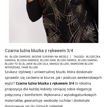
Czarna luźna bluzka z rękawem 3/4
2024-
IN:
BLUZKI DAMSKIE
,
MODNE SUKIENKI NA WESELE
TAGGED:
BLUZECZKA
DAMSKA
,
BLUZKA DAMSKIE
,
BLUZKI DAM
,
BLUZKI DAMKIE
,
BLUZKI DAMSKI
,
07-
BLUZKI TO 50 ZŁ
,
JAKIE BLUZKI DLA
,
MANGO BLUZKI
,
MARKOWE BLUZKI
17
WYPRZEDAŻ
,
TANIE BLUZKI
Szukasz stylowej i uniwersalnej bluzki, która doskonale
sprawdzi się zarówno w biurze, jak i podczas weekendowych
wyjść?
Czarna luźna bluzka z rękawem 3/4
to idealna
propozycja dla każdej kobiety ceniącej sobie elegancję
połączoną z komfortem. Wykonana z wysokogatunkowych
materiałów, gwarantuje swobodę ruchów i doskonale
dopasowuje się do różnych sylwetek.