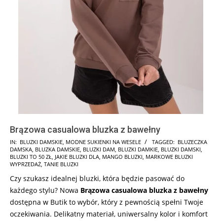
Brązowa casualowa bluzka z bawełny
2024-
IN:
BLUZKI DAMSKIE
,
MODNE SUKIENKI NA WESELE
TAGGED:
BLUZECZKA
DAMSKA
,
BLUZKA DAMSKIE
,
BLUZKI DAM
,
BLUZKI DAMKIE
,
BLUZKI DAMSKI
,
07-
BLUZKI TO 50 ZŁ
,
JAKIE BLUZKI DLA
,
MANGO BLUZKI
,
MARKOWE BLUZKI
15
WYPRZEDAŻ
,
TANIE BLUZKI
Czy szukasz idealnej bluzki, która będzie pasować do
każdego stylu? Nowa
Brązowa casualowa bluzka z bawełny
dostępna w Butik to wybór, który z pewnością spełni Twoje
oczekiwania. Delikatny materiał, uniwersalny kolor i komfort