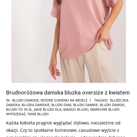
Brudnoróżowa damska bluzka oversize z kwiatem
2024-
IN:
BLUZKI DAMSKIE
,
MODNE SUKIENKI NA WESELE
TAGGED:
BLUZECZKA
DAMSKA
,
BLUZKA DAMSKIE
,
BLUZKI DAM
,
BLUZKI DAMKIE
,
BLUZKI DAMSKI
,
07-
BLUZKI TO 50 ZŁ
,
JAKIE BLUZKI DLA
,
MANGO BLUZKI
,
MARKOWE BLUZKI
17
WYPRZEDAŻ
,
TANIE BLUZKI
Każda kobieta pragnie wyglądać stylowo, niezależnie od
okazji. Czy to spotkanie biznesowe, casualowe wyjście z