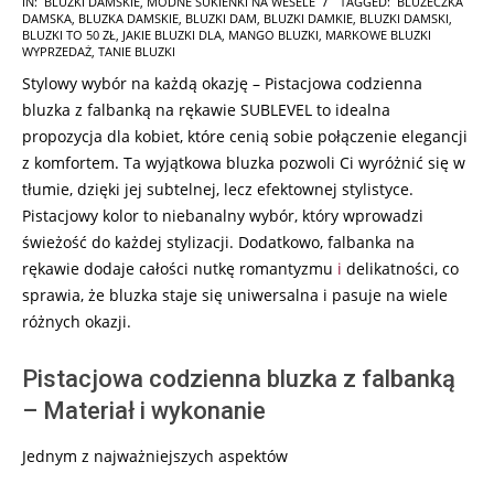
IN:
BLUZKI DAMSKIE
,
MODNE SUKIENKI NA WESELE
TAGGED:
BLUZECZKA
DAMSKA
,
BLUZKA DAMSKIE
,
BLUZKI DAM
,
BLUZKI DAMKIE
,
BLUZKI DAMSKI
,
07-
BLUZKI TO 50 ZŁ
,
JAKIE BLUZKI DLA
,
MANGO BLUZKI
,
MARKOWE BLUZKI
25
WYPRZEDAŻ
,
TANIE BLUZKI
Stylowy wybór na każdą okazję – Pistacjowa codzienna
bluzka z falbanką na rękawie SUBLEVEL to idealna
propozycja dla kobiet, które cenią sobie połączenie elegancji
z komfortem. Ta wyjątkowa bluzka pozwoli Ci wyróżnić się w
tłumie, dzięki jej subtelnej, lecz efektownej stylistyce.
Pistacjowy kolor to niebanalny wybór, który wprowadzi
świeżość do każdej stylizacji. Dodatkowo, falbanka na
rękawie dodaje całości nutkę romantyzmu
i
delikatności, co
sprawia, że bluzka staje się uniwersalna i pasuje na wiele
różnych okazji.
Pistacjowa codzienna bluzka z falbanką
– Materiał i wykonanie
Jednym z najważniejszych aspektów