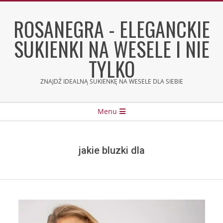
Skip
to
ROSANEGRA - ELEGANCKIE
content
SUKIENKI NA WESELE I NIE
TYLKO
ZNAJDŹ IDEALNĄ SUKIENKĘ NA WESELE DLA SIEBIE
Secondary
Menu
Navigation
Menu
jakie bluzki dla