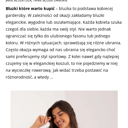
JAKIE BLUZKI DLA
,
TANIE BLUZKI DAMSKIE
09-
Bluzki które warto kupić
– bluzka to podstawa kobiecej
06
garderoby. W zależności od okazji zakładamy bluzki
eleganckie, wygodne lub oszałamiające. Każda kobieta szuka
czegoś dla siebie, każda ma swój styl. Nie warto jednak
ograniczać się tylko do ulubionego fasonu lub jednego
koloru. W różnych sytuacjach, sprawdzają się różne ubrania.
Często okazja wymaga od nas ubrania się elegancko choć
sami preferujemy styl sportowy. Z kolei nawet gdy najlepiej
czujemy się w eleganckiej koszuli, to nie pojedziemy w niej
na wycieczkę rowerową. Jak widać trzeba postawić na
różnorodność, a wtedy …