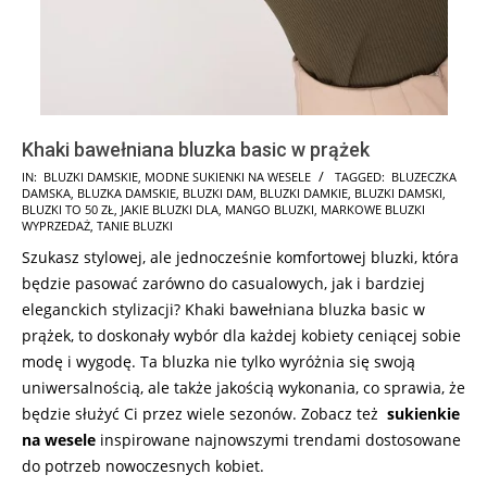
Khaki bawełniana bluzka basic w prążek
2024-
IN:
BLUZKI DAMSKIE
,
MODNE SUKIENKI NA WESELE
TAGGED:
BLUZECZKA
DAMSKA
,
BLUZKA DAMSKIE
,
BLUZKI DAM
,
BLUZKI DAMKIE
,
BLUZKI DAMSKI
,
07-
BLUZKI TO 50 ZŁ
,
JAKIE BLUZKI DLA
,
MANGO BLUZKI
,
MARKOWE BLUZKI
15
WYPRZEDAŻ
,
TANIE BLUZKI
Szukasz stylowej, ale jednocześnie komfortowej bluzki, która
będzie pasować zarówno do casualowych, jak i bardziej
eleganckich stylizacji? Khaki bawełniana bluzka basic w
prążek, to doskonały wybór dla każdej kobiety ceniącej sobie
modę i wygodę. Ta bluzka nie tylko wyróżnia się swoją
uniwersalnością, ale także jakością wykonania, co sprawia, że
będzie służyć Ci przez wiele sezonów. Zobacz też
sukienkie
na wesele
inspirowane najnowszymi trendami dostosowane
do potrzeb nowoczesnych kobiet.