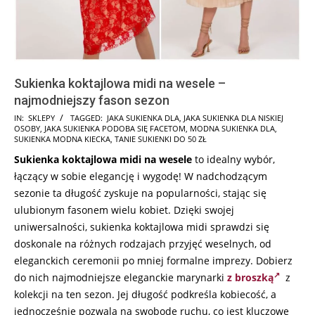
Sukienka koktajlowa midi na wesele –
najmodniejszy fason sezon
2024-
IN:
SKLEPY
TAGGED:
JAKA SUKIENKA DLA
,
JAKA SUKIENKA DLA NISKIEJ
OSOBY
,
JAKA SUKIENKA PODOBA SIĘ FACETOM
,
MODNA SUKIENKA DLA
,
07-
SUKIENKA MODNA KIECKA
,
TANIE SUKIENKI DO 50 ZŁ
19
Sukienka koktajlowa midi na wesele
to idealny wybór,
łączący w sobie elegancję i wygodę! W nadchodzącym
sezonie ta długość zyskuje na popularności, stając się
ulubionym fasonem wielu kobiet. Dzięki swojej
uniwersalności, sukienka koktajlowa midi sprawdzi się
doskonale na różnych rodzajach przyjęć weselnych, od
eleganckich ceremonii po mniej formalne imprezy. Dobierz
do nich najmodniejsze eleganckie marynarki
z broszką
z
kolekcji na ten sezon. Jej długość podkreśla kobiecość, a
jednocześnie pozwala na swobodę ruchu, co jest kluczowe