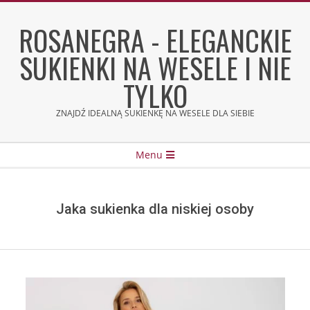
Skip
to
ROSANEGRA - ELEGANCKIE
content
SUKIENKI NA WESELE I NIE
TYLKO
ZNAJDŹ IDEALNĄ SUKIENKĘ NA WESELE DLA SIEBIE
Secondary
Menu
Navigation
Menu
Jaka sukienka dla niskiej osoby