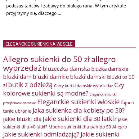
podczas tańców i zabawy do białego rana. W tym artykule
przyjrzymy się, dlaczego …
ELEGANCKIE SUKIENKI NA WESELE
Allegro sukienki do 50 zł
allegro
wyprzedaż
bluzeczka damska
bluzka damskie
bluzki damkie
bluzki dam
bluzki damski
bluzki to 50
butik z odzieżą
Czy
zł
Carry kurtki damskie wyprzedaż
kolorowe sukienki są modne?
Eleganckie kurtki
Eleganckie sukienki włoskie
fajne i
przejściowe damskie
Jaka sukienka dla kobiety po 50?
tanie ubrania
Jakie sukienki dla 30 latki?
jakie bluzki dla
jakie
sukienki dl a 40 latki? Modne sukienki dla pań po 50 Allegro
Jakie sukienki odmładzają?
Jakie sukienki