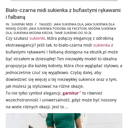
Biało-czarna midi sukienka z bufiastymi rękawami
i falbaną
2026-
IN:
SUKIENKI MIDI
TAGGED:
JAKA SUKIENKA DLA
,
JAKA SUKIENKA DLA
NISKIEJ OSOBY
,
JAKA SUKIENKA PODOBA SIĘ FACETOM
,
MODNA SUKIENKA
02-
DLA
,
SUKIENKA MODNA KIECKA
,
TANIE SUKIENKI DO 50 ZŁ
19
Czy szukasz
sukienki
, która połączy elegancję z odrobiną
ekstrawagancji? Jeśli tak, to biało-czarna midi
sukienka
z
bufiastymi rękawami i falbaną dostępna na ebutik.pl może
być strzałem w dziesiątkę! Ten niezwykły model to idealna
propozycja dla każdej kobiety, która chce wyglądać stylowo, a
jednocześnie czuć się wyjątkowo. Czytaj dalej, aby
dowiedzieć się więcej o tej niezwykłej sukience oraz o tym,
jak możesz ją stylizować na różne okazje.
To nie tylko symbol elegancji,
garnitur
to również
wszechstronność i uniwersalność, gdyż może być noszony
na wiele różnych okazji. Jest to …