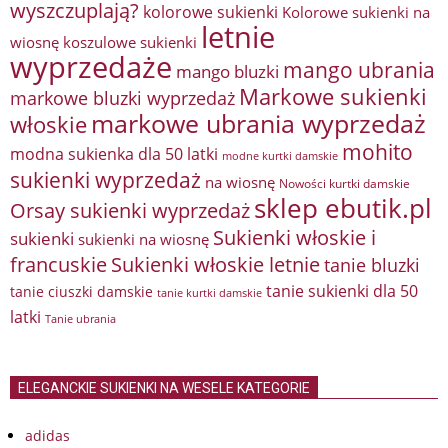
wyszczuplają?
kolorowe sukienki
Kolorowe sukienki na
letnie
wiosnę
koszulowe sukienki
wyprzedaże
mango ubrania
mango bluzki
Markowe sukienki
markowe bluzki wyprzedaż
markowe ubrania wyprzedaż
włoskie
mohito
modna sukienka dla 50 latki
modne kurtki damskie
sukienki wyprzedaż
na wiosnę
Nowości kurtki damskie
sklep ebutik.pl
Orsay sukienki wyprzedaż
Sukienki włoskie i
sukienki
sukienki na wiosnę
francuskie
Sukienki włoskie letnie
tanie bluzki
tanie sukienki dla 50
tanie ciuszki damskie
tanie kurtki damskie
latki
Tanie ubrania
ELEGANCKIE SUKIENKI NA WESELE KATEGORIE
adidas