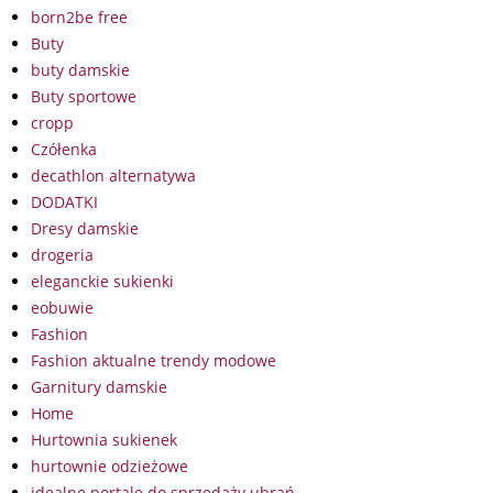
born2be free
Buty
buty damskie
Buty sportowe
cropp
Czółenka
decathlon alternatywa
DODATKI
Dresy damskie
drogeria
eleganckie sukienki
eobuwie
Fashion
Fashion aktualne trendy modowe
Garnitury damskie
Home
Hurtownia sukienek
hurtownie odzieżowe
idealne portale do sprzedaży ubrań