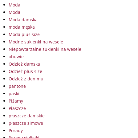
Moda
Moda
Moda damska
moda męska
Moda plus size
Modne sukienki na wesele
Niepowtarzalne sukienki na wesele
obuwie
Odzież damska
Odzież plus size
Odzież z denimu
pantone
paski
Piżamy
Płaszcze
płaszcze damskie
płaszcze zimowe
Porady
Porady stylistki