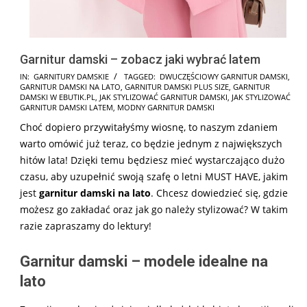
Garnitur damski – zobacz jaki wybrać latem
2026-
IN:
GARNITURY DAMSKIE
TAGGED:
DWUCZĘŚCIOWY GARNITUR DAMSKI
,
GARNITUR DAMSKI NA LATO
,
GARNITUR DAMSKI PLUS SIZE
,
GARNITUR
05-
DAMSKI W EBUTIK.PL
,
JAK STYLIZOWAĆ GARNITUR DAMSKI
,
JAK STYLIZOWAĆ
14
GARNITUR DAMSKI LATEM
,
MODNY GARNITUR DAMSKI
Choć dopiero przywitałyśmy wiosnę, to naszym zdaniem
warto omówić już teraz, co będzie jednym z największych
hitów lata! Dzięki temu będziesz mieć wystarczająco dużo
czasu, aby uzupełnić swoją szafę o letni MUST HAVE, jakim
jest
garnitur damski na lato
. Chcesz dowiedzieć się, gdzie
możesz go zakładać oraz jak go należy stylizować? W takim
razie zapraszamy do lektury!
Garnitur damski – modele idealne na
lato