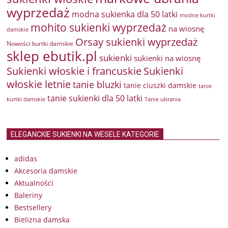
wyprzedaż
modna sukienka dla 50 latki
modne kurtki
mohito sukienki wyprzedaż
na wiosnę
damskie
Orsay sukienki wyprzedaż
Nowości kurtki damskie
sklep ebutik.pl
sukienki
sukienki na wiosnę
Sukienki włoskie i francuskie
Sukienki
włoskie letnie
tanie bluzki
tanie ciuszki damskie
tanie
tanie sukienki dla 50 latki
kurtki damskie
Tanie ubrania
ELEGANCKIE SUKIENKI NA WESELE KATEGORIE
adidas
Akcesoria damskie
Aktualności
Baleriny
Bestsellery
Bielizna damska