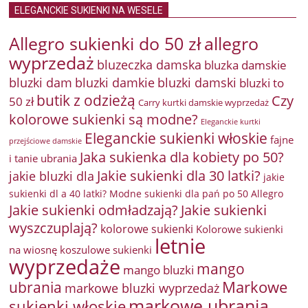
ELEGANCKIE SUKIENKI NA WESELE
Allegro sukienki do 50 zł
allegro
wyprzedaż
bluzeczka damska
bluzka damskie
bluzki damkie
bluzki dam
bluzki damski
bluzki to
butik z odzieżą
Czy
50 zł
Carry kurtki damskie wyprzedaż
kolorowe sukienki są modne?
Eleganckie kurtki
Eleganckie sukienki włoskie
fajne
przejściowe damskie
Jaka sukienka dla kobiety po 50?
i tanie ubrania
Jakie sukienki dla 30 latki?
jakie bluzki dla
jakie
sukienki dl a 40 latki? Modne sukienki dla pań po 50 Allegro
Jakie sukienki odmładzają?
Jakie sukienki
wyszczuplają?
kolorowe sukienki
Kolorowe sukienki
letnie
na wiosnę
koszulowe sukienki
wyprzedaże
mango
mango bluzki
Markowe
ubrania
markowe bluzki wyprzedaż
markowe ubrania
sukienki włoskie