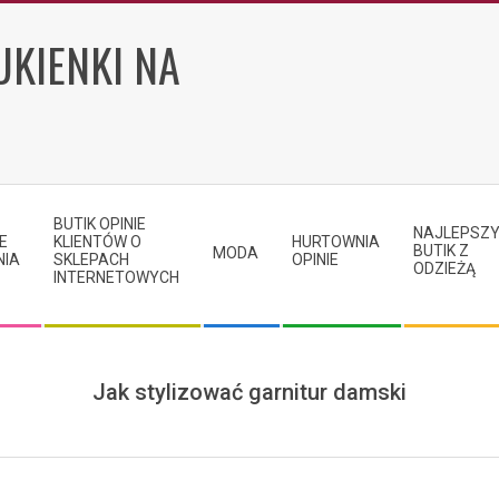
UKIENKI NA
BUTIK OPINIE
NAJLEPSZ
E
KLIENTÓW O
HURTOWNIA
BUTIK Z
MODA
NIA
SKLEPACH
OPINIE
ODZIEŻĄ
INTERNETOWYCH
Jak stylizować garnitur damski