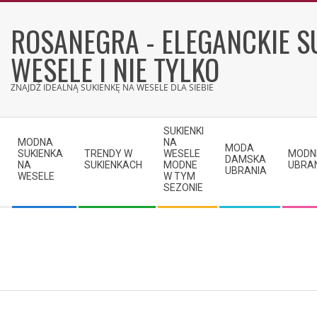
Skip
to
ROSANEGRA - ELEGANCKIE S
content
WESELE I NIE TYLKO
ZNAJDŹ IDEALNĄ SUKIENKĘ NA WESELE DLA SIEBIE
Secondary
SUKIENKI
Navigation
MODNA
NA
MODA
SUKIENKA
TRENDY W
WESELE
MODN
Menu
DAMSKA
NA
SUKIENKACH
MODNE
UBRA
UBRANIA
WESELE
W TYM
SEZONIE