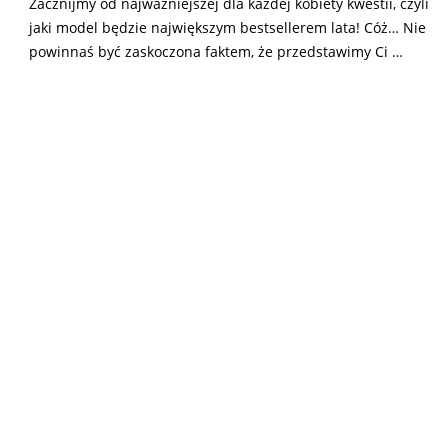
Zacznijmy od najważniejszej dla każdej kobiety kwestii, czyli
jaki model będzie największym bestsellerem lata! Cóż… Nie
powinnaś być zaskoczona faktem, że przedstawimy Ci
…