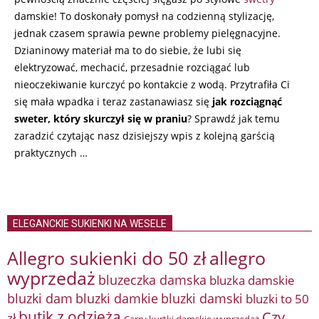
damskie! To doskonały pomysł na codzienną stylizację,
jednak czasem sprawia pewne problemy pielęgnacyjne.
Dzianinowy materiał ma to do siebie, że lubi się
elektryzować, mechacić, przesadnie rozciągać lub
nieoczekiwanie kurczyć po kontakcie z wodą. Przytrafiła Ci
się mała wpadka i teraz zastanawiasz się
jak rozciągnąć
sweter, który skurczył się w praniu
? Sprawdź jak temu
zaradzić czytając nasz dzisiejszy wpis z kolejną garścią
praktycznych …
ELEGANCKIE SUKIENKI NA WESELE
Allegro sukienki do 50 zł
allegro
wyprzedaż
bluzeczka damska
bluzka damskie
bluzki damkie
bluzki dam
bluzki damski
bluzki to 50
butik z odzieżą
Czy
zł