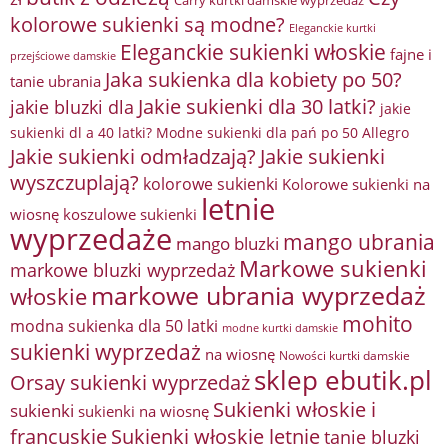
Carry kurtki damskie wyprzedaż
kolorowe sukienki są modne?
Eleganckie kurtki
Eleganckie sukienki włoskie
fajne i
przejściowe damskie
Jaka sukienka dla kobiety po 50?
tanie ubrania
Jakie sukienki dla 30 latki?
jakie bluzki dla
jakie
sukienki dl a 40 latki? Modne sukienki dla pań po 50 Allegro
Jakie sukienki odmładzają?
Jakie sukienki
wyszczuplają?
kolorowe sukienki
Kolorowe sukienki na
letnie
wiosnę
koszulowe sukienki
wyprzedaże
mango ubrania
mango bluzki
Markowe sukienki
markowe bluzki wyprzedaż
markowe ubrania wyprzedaż
włoskie
mohito
modna sukienka dla 50 latki
modne kurtki damskie
sukienki wyprzedaż
na wiosnę
Nowości kurtki damskie
sklep ebutik.pl
Orsay sukienki wyprzedaż
Sukienki włoskie i
sukienki
sukienki na wiosnę
francuskie
Sukienki włoskie letnie
tanie bluzki