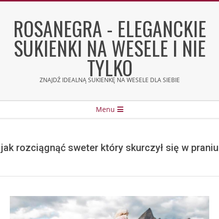
Skip
to
ROSANEGRA - ELEGANCKIE
content
SUKIENKI NA WESELE I NIE
TYLKO
ZNAJDŹ IDEALNĄ SUKIENKĘ NA WESELE DLA SIEBIE
Secondary
Menu
Navigation
Menu
jak rozciągnąć sweter który skurczył się w praniu