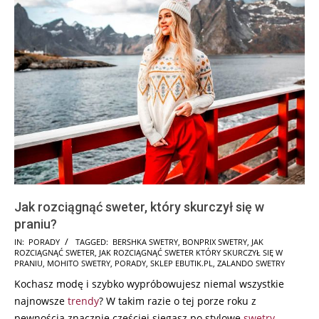
Jak rozciągnąć sweter, który skurczył się w
praniu?
2025-
IN:
PORADY
TAGGED:
BERSHKA SWETRY
,
BONPRIX SWETRY
,
JAK
ROZCIĄGNĄĆ SWETER
,
JAK ROZCIĄGNĄĆ SWETER KTÓRY SKURCZYŁ SIĘ W
02-
PRANIU
,
MOHITO SWETRY
,
PORADY
,
SKLEP EBUTIK.PL
,
ZALANDO SWETRY
09
Kochasz modę i szybko wypróbowujesz niemal wszystkie
najnowsze
trendy
? W takim razie o tej porze roku z
pewnością znacznie częściej sięgasz po stylowe
swetry