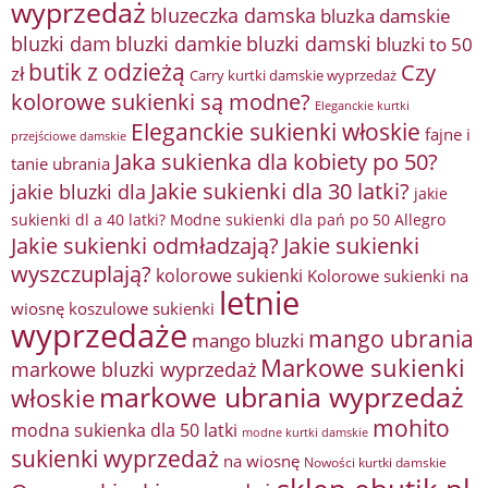
wyprzedaż
bluzeczka damska
bluzka damskie
bluzki damkie
bluzki dam
bluzki damski
bluzki to 50
butik z odzieżą
Czy
zł
Carry kurtki damskie wyprzedaż
kolorowe sukienki są modne?
Eleganckie kurtki
Eleganckie sukienki włoskie
fajne i
przejściowe damskie
Jaka sukienka dla kobiety po 50?
tanie ubrania
Jakie sukienki dla 30 latki?
jakie bluzki dla
jakie
sukienki dl a 40 latki? Modne sukienki dla pań po 50 Allegro
Jakie sukienki odmładzają?
Jakie sukienki
wyszczuplają?
kolorowe sukienki
Kolorowe sukienki na
letnie
wiosnę
koszulowe sukienki
wyprzedaże
mango ubrania
mango bluzki
Markowe sukienki
markowe bluzki wyprzedaż
markowe ubrania wyprzedaż
włoskie
mohito
modna sukienka dla 50 latki
modne kurtki damskie
sukienki wyprzedaż
na wiosnę
Nowości kurtki damskie