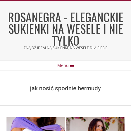
Skip
to
ROSANEGRA - ELEGANCKIE
content
SUKIENKI NA WESELE I NIE
TYLKO
ZNAJDŹ IDEALNĄ SUKIENKĘ NA WESELE DLA SIEBIE
Secondary
Menu
Navigation
Menu
jak nosić spodnie bermudy