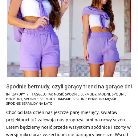
Spodnie bermudy, czyli gorący trend na gorące dni
2025-
IN:
ZAKUPY
TAGGED:
JAK NOSIĆ SPODNIE BERMUDY
,
MODNE SPODNIE
BERMUDY
,
SPODNIE BERMUDY DAMSKIE
,
SPODNIE BERMUDY MĘSKIE
,
07-
SPODNIE BERMUDY NA LATO
31
Choć od lata dzieli nas jeszcze parę miesięcy, światowi
projektanci już zalewają nas propozycjami na nowy sezon.
Latem będziemy nosić przede wszystkim spódnice i szorty w
wersji mikro oraz wszechobecnie panujący oversize. Wśród