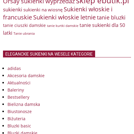
sklep ebutik.pl
Orsay sukienki wyprzedaż
Sukienki włoskie i
sukienki
sukienki na wiosnę
francuskie
Sukienki włoskie letnie
tanie bluzki
tanie sukienki dla 50
tanie ciuszki damskie
tanie kurtki damskie
latki
Tanie ubrania
ELEGANCKIE SUKIENKI NA WESELE KATEGORIE
adidas
Akcesoria damskie
Aktualności
Baleriny
Bestsellery
Bielizna damska
Biustonosze
Biżuteria
Bluzki basic
Bluzki damskie