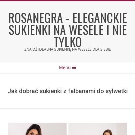
Skip
to
ROSANEGRA - ELEGANCKIE
content
SUKIENKI NA WESELE I NIE
TYLKO
ZNAJDŹ IDEALNĄ SUKIENKĘ NA WESELE DLA SIEBIE
Secondary
Menu
Navigation
Menu
Jak dobrać sukienki z falbanami do sylwetki