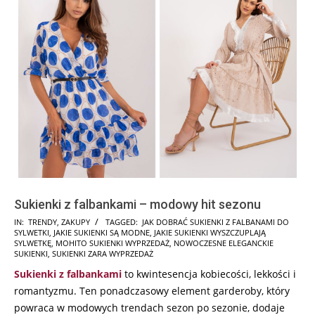
Sukienki z falbankami – modowy hit sezonu
2025-
IN:
TRENDY
,
ZAKUPY
TAGGED:
JAK DOBRAĆ SUKIENKI Z FALBANAMI DO
SYLWETKI
,
JAKIE SUKIENKI SĄ MODNE
,
JAKIE SUKIENKI WYSZCZUPLAJĄ
09-
SYLWETKĘ
,
MOHITO SUKIENKI WYPRZEDAŻ
,
NOWOCZESNE ELEGANCKIE
09
SUKIENKI
,
SUKIENKI ZARA WYPRZEDAŻ
Sukienki z falbankami
to kwintesencja kobiecości, lekkości i
romantyzmu. Ten ponadczasowy element garderoby, który
powraca w modowych trendach sezon po sezonie, dodaje