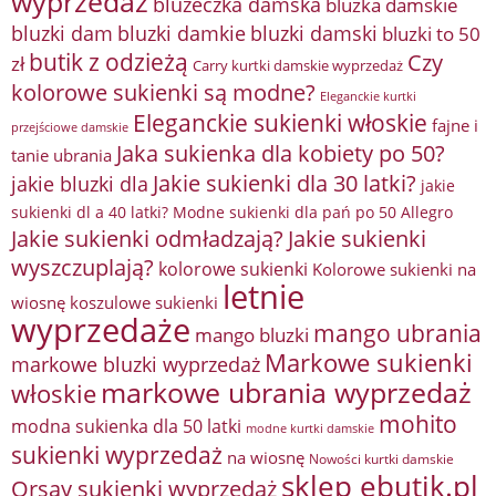
wyprzedaż
bluzeczka damska
bluzka damskie
bluzki damkie
bluzki dam
bluzki damski
bluzki to 50
butik z odzieżą
Czy
zł
Carry kurtki damskie wyprzedaż
kolorowe sukienki są modne?
Eleganckie kurtki
Eleganckie sukienki włoskie
fajne i
przejściowe damskie
Jaka sukienka dla kobiety po 50?
tanie ubrania
Jakie sukienki dla 30 latki?
jakie bluzki dla
jakie
sukienki dl a 40 latki? Modne sukienki dla pań po 50 Allegro
Jakie sukienki odmładzają?
Jakie sukienki
wyszczuplają?
kolorowe sukienki
Kolorowe sukienki na
letnie
wiosnę
koszulowe sukienki
wyprzedaże
mango ubrania
mango bluzki
Markowe sukienki
markowe bluzki wyprzedaż
markowe ubrania wyprzedaż
włoskie
mohito
modna sukienka dla 50 latki
modne kurtki damskie
sukienki wyprzedaż
na wiosnę
Nowości kurtki damskie
sklep ebutik.pl
Orsay sukienki wyprzedaż