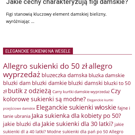
Jakie cechy charakteryzują figi damskie?
Figi stanowią kluczowy element damskiej bielizny,
wyróżniając …
ELEGANCKIE SUKIENKI NA WESELE
Allegro sukienki do 50 zł
allegro
wyprzedaż
bluzeczka damska
bluzka damskie
bluzki damkie
bluzki dam
bluzki damski
bluzki to 50
butik z odzieżą
Czy
zł
Carry kurtki damskie wyprzedaż
kolorowe sukienki są modne?
Eleganckie kurtki
Eleganckie sukienki włoskie
fajne i
przejściowe damskie
Jaka sukienka dla kobiety po 50?
tanie ubrania
Jakie sukienki dla 30 latki?
jakie bluzki dla
jakie
sukienki dl a 40 latki? Modne sukienki dla pań po 50 Allegro