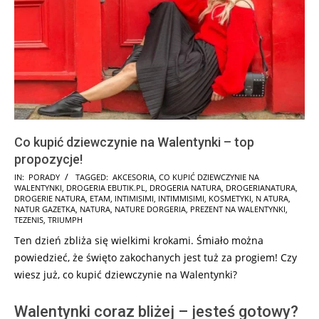
Co kupić dziewczynie na Walentynki – top
propozycje!
2025-
IN:
PORADY
TAGGED:
AKCESORIA
,
CO KUPIĆ DZIEWCZYNIE NA
WALENTYNKI
,
DROGERIA EBUTIK.PL
,
DROGERIA NATURA
,
DROGERIANATURA
,
02-
DROGERIE NATURA
,
ETAM
,
INTIMISIMI
,
INTIMMISIMI
,
KOSMETYKI
,
N ATURA
,
01
NATUR GAZETKA
,
NATURA
,
NATURE DORGERIA
,
PREZENT NA WALENTYNKI
,
TEZENIS
,
TRIUMPH
Ten dzień zbliża się wielkimi krokami. Śmiało można
powiedzieć, że święto zakochanych jest tuż za progiem! Czy
wiesz już, co kupić dziewczynie na Walentynki?
Walentynki coraz bliżej – jesteś gotowy?