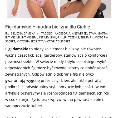
Figi damskie – modna bielizna dla Ciebie
2025-
IN:
BIELIZNA DAMSKA
TAGGED:
AKCESORIA
,
ANSWERED
,
ETAM
,
GATTA
,
INTIMISIMI
,
INTIMISSIMI
,
INTIMMISIMI
,
PHILIP
,
TEZENIS
,
TRIUMPH
,
VICTORIA
01-
SECRET
,
VICTORIA SECRET T
,
VICTORIA'S SECRET
16
Figi damskie
to nie tylko element bielizny, ale również
ważna część kobiecej garderoby, stanowiąca o komforcie i
pewności siebie. W świecie mody i stylu osobistego, wybór
odpowiednich fig może być równie istotny co dobór ubrań
zewnętrznych. Odpowiednio dobrane figi nie tylko
gwarantują wygodę przez cały dzień, ale także potrafią
podkreślić indywidualny styl i poczucie kobiecości. W tym
artykule przyjrzymy się różnorodności fig damskich, ich roli
w codziennym życiu oraz wpływowi na pewność siebie i
samopoczucie kobiet.