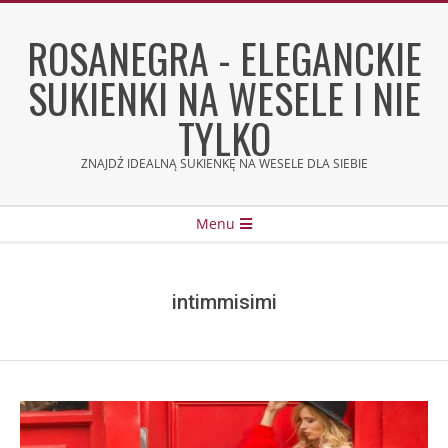
Skip
to
ROSANEGRA - ELEGANCKIE
content
SUKIENKI NA WESELE I NIE
TYLKO
ZNAJDŹ IDEALNĄ SUKIENKĘ NA WESELE DLA SIEBIE
Secondary
Menu
Navigation
Menu
intimmisimi