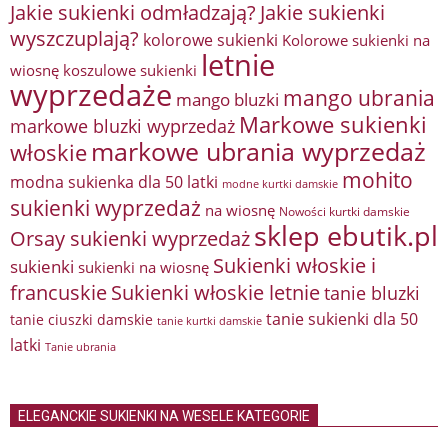
Jakie sukienki odmładzają?
Jakie sukienki
wyszczuplają?
kolorowe sukienki
Kolorowe sukienki na
letnie
wiosnę
koszulowe sukienki
wyprzedaże
mango ubrania
mango bluzki
Markowe sukienki
markowe bluzki wyprzedaż
markowe ubrania wyprzedaż
włoskie
mohito
modna sukienka dla 50 latki
modne kurtki damskie
sukienki wyprzedaż
na wiosnę
Nowości kurtki damskie
sklep ebutik.pl
Orsay sukienki wyprzedaż
Sukienki włoskie i
sukienki
sukienki na wiosnę
francuskie
Sukienki włoskie letnie
tanie bluzki
tanie sukienki dla 50
tanie ciuszki damskie
tanie kurtki damskie
latki
Tanie ubrania
ELEGANCKIE SUKIENKI NA WESELE KATEGORIE