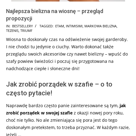
Najlepsza bielizna na wiosnę – przegląd
propozycji
2025-
IN:
BESTSELLERY
TAGGED:
ETAM
,
INTIMISIMI
,
MARKOWA BIELIZNA
,
TEZENIS
,
TRIUMF
08-
Wiosna to doskonały czas na odświeżenie swojej garderoby.
17
I nie chodzi tu jedynie o ciuchy. Warto dokonać także
przeglądu swoich akcesoriów czy nawet bielizny – wpuść do
szafy powiew świeżości i poczuj się przygotowana na
nadchodzące ciepłe i słoneczne dni!
Jak zrobić porządek w szafie – o to
często pytacie!
Naprawdę bardzo często panie zainteresowane są tym,
jak
zrobić porządek w swojej szafie
z okazji nowej pory roku,
choć nie tylko. No ale zmieniająca się pora jest do tego
doskonałym pretekstem, to trzeba przyznać. W każdym razie,
jeżeli …