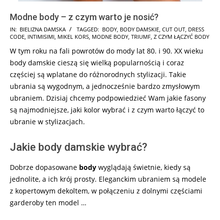
Modne body – z czym warto je nosić?
2025-
IN:
BIELIZNA DAMSKA
TAGGED:
BODY
,
BODY DAMSKIE
,
CUT OUT
,
DRESS
CODE
,
INTIMISIMI
,
MIKEL KORS
,
MODNE BODY
,
TRIUMF
,
Z CZYM ŁĄCZYĆ BODY
05-
W tym roku na fali powrotów do mody lat 80. i 90. XX wieku
28
body damskie cieszą się wielką popularnością i coraz
częściej są wplatane do różnorodnych stylizacji. Takie
ubrania są wygodnym, a jednocześnie bardzo zmysłowym
ubraniem. Dzisiaj chcemy podpowiedzieć Wam jakie fasony
są najmodniejsze, jaki kolor wybrać i z czym warto łączyć to
ubranie w stylizacjach.
Jakie body damskie wybrać?
Dobrze dopasowane
body
wyglądają świetnie, kiedy są
jednolite, a ich krój prosty. Eleganckim ubraniem są modele
z kopertowym dekoltem, w połączeniu z dolnymi częściami
garderoby ten model …