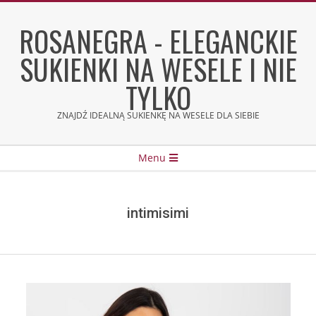
Skip
to
ROSANEGRA - ELEGANCKIE
content
SUKIENKI NA WESELE I NIE
TYLKO
ZNAJDŹ IDEALNĄ SUKIENKĘ NA WESELE DLA SIEBIE
Secondary
Menu
Navigation
Menu
intimisimi