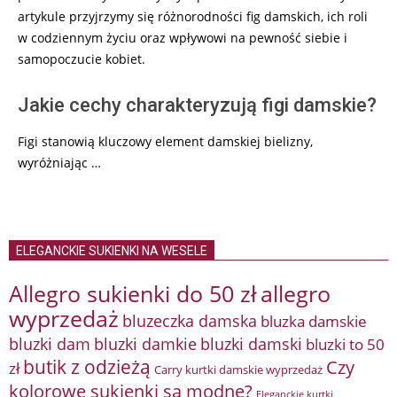
artykule przyjrzymy się różnorodności fig damskich, ich roli
w codziennym życiu oraz wpływowi na pewność siebie i
samopoczucie kobiet.
Jakie cechy charakteryzują figi damskie?
Figi stanowią kluczowy element damskiej bielizny,
wyróżniając …
ELEGANCKIE SUKIENKI NA WESELE
Allegro sukienki do 50 zł
allegro
wyprzedaż
bluzeczka damska
bluzka damskie
bluzki damkie
bluzki dam
bluzki damski
bluzki to 50
butik z odzieżą
Czy
zł
Carry kurtki damskie wyprzedaż
kolorowe sukienki są modne?
Eleganckie kurtki