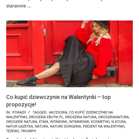
starannie …
Co kupić dziewczynie na Walentynki – top
propozycje!
2025-
IN:
PORADY
TAGGED:
AKCESORIA
,
CO KUPIĆ DZIEWCZYNIE NA
WALENTYNKI
,
DROGERIA EBUTIK.PL
,
DROGERIA NATURA
,
DROGERIANATURA
,
02-
DROGERIE NATURA
,
ETAM
,
INTIMISIMI
,
INTIMMISIMI
,
KOSMETYKI
,
N ATURA
,
01
NATUR GAZETKA
,
NATURA
,
NATURE DORGERIA
,
PREZENT NA WALENTYNKI
,
TEZENIS
,
TRIUMPH