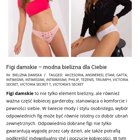
Figi damskie – modna bielizna dla Ciebie
2025-
IN:
BIELIZNA DAMSKA
TAGGED:
AKCESORIA
,
ANSWERED
,
ETAM
,
GATTA
,
INTIMISIMI
,
INTIMISSIMI
,
INTIMMISIMI
,
PHILIP
,
TEZENIS
,
TRIUMPH
,
VICTORIA
01-
SECRET
,
VICTORIA SECRET T
,
VICTORIA'S SECRET
16
Figi damskie
to nie tylko element bielizny, ale również
ważna część kobiecej garderoby, stanowiąca o komforcie i
pewności siebie. W świecie mody i stylu osobistego, wybór
odpowiednich fig może być równie istotny co dobór ubrań
zewnętrznych. Odpowiednio dobrane figi nie tylko
gwarantują wygodę przez cały dzień, ale także potrafią
podkreślić indywidualny styl i poczucie kobiecości. W tym