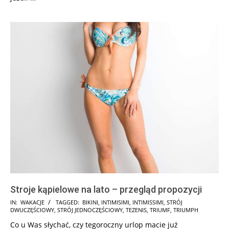
Stroje kąpielowe na lato – przegląd propozycji
2025-
IN:
WAKACJE
TAGGED:
BIKINI
,
INTIMISIMI
,
INTIMISSIMI
,
STRÓJ
DWUCZĘŚCIOWY
,
STRÓJ JEDNOCZĘŚCIOWY
,
TEZENIS
,
TRIUMF
,
TRIUMPH
07-
Co u Was słychać, czy tegoroczny urlop macie już
21