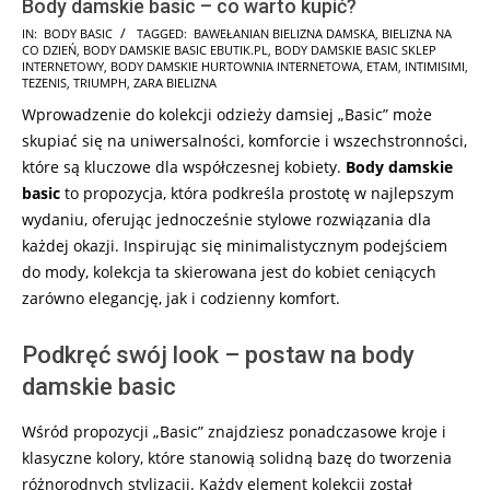
Body damskie basic – co warto kupić?
2025-
IN:
BODY BASIC
TAGGED:
BAWEŁANIAN BIELIZNA DAMSKA
,
BIELIZNA NA
CO DZIEŃ
,
BODY DAMSKIE BASIC EBUTIK.PL
,
BODY DAMSKIE BASIC SKLEP
02-
INTERNETOWY
,
BODY DAMSKIE HURTOWNIA INTERNETOWA
,
ETAM
,
INTIMISIMI
,
01
TEZENIS
,
TRIUMPH
,
ZARA BIELIZNA
Wprowadzenie do kolekcji odzieży damsiej „Basic” może
skupiać się na uniwersalności, komforcie i wszechstronności,
które są kluczowe dla współczesnej kobiety.
Body damskie
basic
to propozycja, która podkreśla prostotę w najlepszym
wydaniu, oferując jednocześnie stylowe rozwiązania dla
każdej okazji. Inspirując się minimalistycznym podejściem
do mody, kolekcja ta skierowana jest do kobiet ceniących
zarówno elegancję, jak i codzienny komfort.
Podkręć swój look – postaw na body
damskie basic
Wśród propozycji „Basic” znajdziesz ponadczasowe kroje i
klasyczne kolory, które stanowią solidną bazę do tworzenia
różnorodnych stylizacji. Każdy element kolekcji został