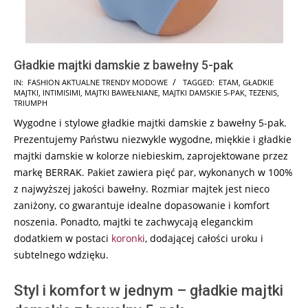
Gładkie majtki damskie z bawełny 5-pak
2025-
IN:
FASHION AKTUALNE TRENDY MODOWE
TAGGED:
ETAM
,
GŁADKIE
MAJTKI
,
INTIMISIMI
,
MAJTKI BAWEŁNIANE
,
MAJTKI DAMSKIE 5-PAK
,
TEZENIS
,
02-
TRIUMPH
05
Wygodne i stylowe gładkie majtki damskie z bawełny 5-pak.
Prezentujemy Państwu niezwykle wygodne, miękkie i gładkie
majtki damskie w kolorze niebieskim, zaprojektowane przez
markę BERRAK. Pakiet zawiera pięć par, wykonanych w 100%
z najwyższej jakości bawełny. Rozmiar majtek jest nieco
zaniżony, co gwarantuje idealne dopasowanie i komfort
noszenia. Ponadto, majtki te zachwycają eleganckim
dodatkiem w postaci
koronki
, dodającej całości uroku i
subtelnego wdzięku.
Styl i komfort w jednym – gładkie majtki