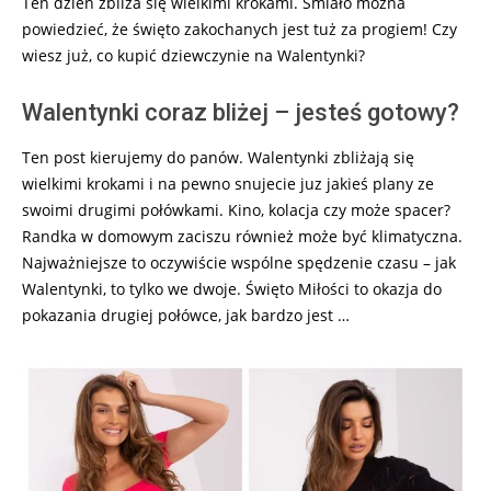
Ten dzień zbliża się wielkimi krokami. Śmiało można
powiedzieć, że święto zakochanych jest tuż za progiem! Czy
wiesz już, co kupić dziewczynie na Walentynki?
Walentynki coraz bliżej – jesteś gotowy?
Ten post kierujemy do panów. Walentynki zbliżają się
wielkimi krokami i na pewno snujecie juz jakieś plany ze
swoimi drugimi połówkami. Kino, kolacja czy może spacer?
Randka w domowym zaciszu również może być klimatyczna.
Najważniejsze to oczywiście wspólne spędzenie czasu – jak
Walentynki, to tylko we dwoje. Święto Miłości to okazja do
pokazania drugiej połówce, jak bardzo jest …