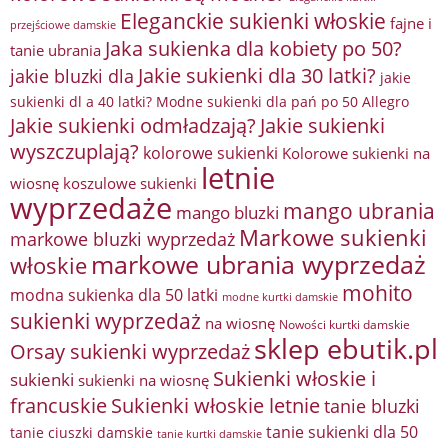
Eleganckie sukienki włoskie
fajne i
przejściowe damskie
Jaka sukienka dla kobiety po 50?
tanie ubrania
Jakie sukienki dla 30 latki?
jakie bluzki dla
jakie
sukienki dl a 40 latki? Modne sukienki dla pań po 50 Allegro
Jakie sukienki odmładzają?
Jakie sukienki
wyszczuplają?
kolorowe sukienki
Kolorowe sukienki na
letnie
wiosnę
koszulowe sukienki
wyprzedaże
mango ubrania
mango bluzki
Markowe sukienki
markowe bluzki wyprzedaż
markowe ubrania wyprzedaż
włoskie
mohito
modna sukienka dla 50 latki
modne kurtki damskie
sukienki wyprzedaż
na wiosnę
Nowości kurtki damskie
sklep ebutik.pl
Orsay sukienki wyprzedaż
Sukienki włoskie i
sukienki
sukienki na wiosnę
francuskie
Sukienki włoskie letnie
tanie bluzki
tanie sukienki dla 50
tanie ciuszki damskie
tanie kurtki damskie