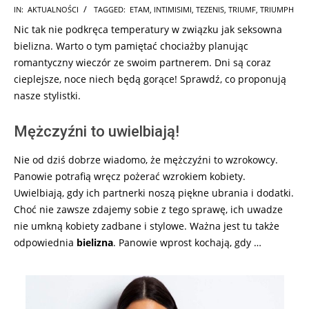
2025-
IN:
AKTUALNOŚCI
TAGGED:
ETAM
,
INTIMISIMI
,
TEZENIS
,
TRIUMF
,
TRIUMPH
06-
Nic tak nie podkręca temperatury w związku jak seksowna
04
bielizna. Warto o tym pamiętać chociażby planując
romantyczny wieczór ze swoim partnerem. Dni są coraz
cieplejsze, noce niech będą gorące! Sprawdź, co proponują
nasze stylistki.
Mężczyźni to uwielbiają!
Nie od dziś dobrze wiadomo, że mężczyźni to wzrokowcy.
Panowie potrafią wręcz pożerać wzrokiem kobiety.
Uwielbiają, gdy ich partnerki noszą piękne ubrania i dodatki.
Choć nie zawsze zdajemy sobie z tego sprawę, ich uwadze
nie umkną kobiety zadbane i stylowe. Ważna jest tu także
odpowiednia
bielizna
. Panowie wprost kochają, gdy …