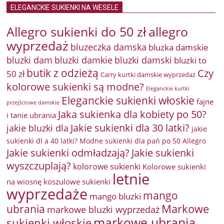
ELEGANCKIE SUKIENKI NA WESELE
Allegro sukienki do 50 zł
allegro
wyprzedaż
bluzeczka damska
bluzka damskie
bluzki damkie
bluzki dam
bluzki damski
bluzki to
butik z odzieżą
Czy
50 zł
Carry kurtki damskie wyprzedaż
kolorowe sukienki są modne?
Eleganckie kurtki
Eleganckie sukienki włoskie
fajne
przejściowe damskie
Jaka sukienka dla kobiety po 50?
i tanie ubrania
Jakie sukienki dla 30 latki?
jakie bluzki dla
jakie
sukienki dl a 40 latki? Modne sukienki dla pań po 50 Allegro
Jakie sukienki odmładzają?
Jakie sukienki
wyszczuplają?
kolorowe sukienki
Kolorowe sukienki
letnie
na wiosnę
koszulowe sukienki
wyprzedaże
mango
mango bluzki
Markowe
ubrania
markowe bluzki wyprzedaż
markowe ubrania
sukienki włoskie