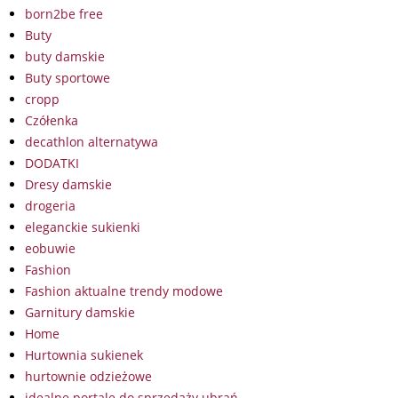
born2be free
Buty
buty damskie
Buty sportowe
cropp
Czółenka
decathlon alternatywa
DODATKI
Dresy damskie
drogeria
eleganckie sukienki
eobuwie
Fashion
Fashion aktualne trendy modowe
Garnitury damskie
Home
Hurtownia sukienek
hurtownie odzieżowe
idealne portale do sprzedaży ubrań