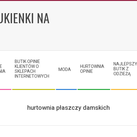
UKIENKI NA
BUTIK OPINIE
NAJLEPSZ
E
KLIENTÓW O
HURTOWNIA
BUTIK Z
MODA
NIA
SKLEPACH
OPINIE
ODZIEŻĄ
INTERNETOWYCH
hurtownia płaszczy damskich