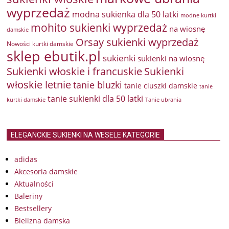
wyprzedaż
modna sukienka dla 50 latki
modne kurtki
mohito sukienki wyprzedaż
na wiosnę
damskie
Orsay sukienki wyprzedaż
Nowości kurtki damskie
sklep ebutik.pl
sukienki
sukienki na wiosnę
Sukienki włoskie i francuskie
Sukienki
włoskie letnie
tanie bluzki
tanie ciuszki damskie
tanie
tanie sukienki dla 50 latki
kurtki damskie
Tanie ubrania
ELEGANCKIE SUKIENKI NA WESELE KATEGORIE
adidas
Akcesoria damskie
Aktualności
Baleriny
Bestsellery
Bielizna damska