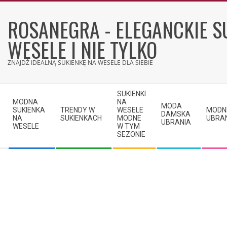
Skip
to
ROSANEGRA - ELEGANCKIE S
content
WESELE I NIE TYLKO
ZNAJDŹ IDEALNĄ SUKIENKĘ NA WESELE DLA SIEBIE
Secondary
SUKIENKI
Navigation
MODNA
NA
MODA
SUKIENKA
TRENDY W
WESELE
MODN
Menu
DAMSKA
NA
SUKIENKACH
MODNE
UBRA
UBRANIA
WESELE
W TYM
SEZONIE