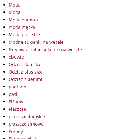
Moda
Moda
Moda damska
moda męska
Moda plus size
Modne sukienki na wesele
Niepowtarzalne sukienki na wesele
obuwie
Odzież damska
Odzież plus size
Odzież z denimu
pantone
paski
Piżamy
Płaszcze
płaszcze damskie
płaszcze zimowe
Porady
Porady stylistki