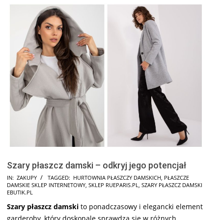
Szary płaszcz damski – odkryj jego potencjał
2025-
IN:
ZAKUPY
TAGGED:
HURTOWNIA PŁASZCZY DAMSKICH
,
PŁASZCZE
DAMSKIE SKLEP INTERNETOWY
,
SKLEP RUEPARIS.PL
,
SZARY PŁASZCZ DAMSKI
09-
EBUTIK.PL
01
Szary płaszcz damski
to ponadczasowy i elegancki element
garderoby, który doskonale sprawdza się w różnych