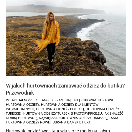
W jakich hurtowniach zamawiać odzież do butiku?
Przewodnik
2025-
IN:
AKTUALNOŚCI
TAGGED:
GDZIE NAJLEPIEJ KUPOWAĆ HURTOWO
,
HURTOWNIA ODZIEŻY
,
HURTOWNIA ODZIEŻY DLA KLIENTÓW
09-
INDYWIDUALNYCH
,
HURTOWNIA ODZIEŻY POLSKIEJ
,
HURTOWNIA ODZIEŻY
22
TURECKIEJ
,
HURTOWNIA ODZIEŻY TURECKIEJ FACTORYPRICE.EU
,
JAK ZNALEŹĆ
DOBRĄ HURTOWNIĘ
,
NAJWIĘKSZA HURTOWNIA ODZIEŻY DAMSKIEJ
,
TANIA
HURTOWNIA ODZIEŻY NOWEJ
,
UBRANIA DAMSKIE HURT
Hurtownie odzieżowe stanowią serce mody na całym