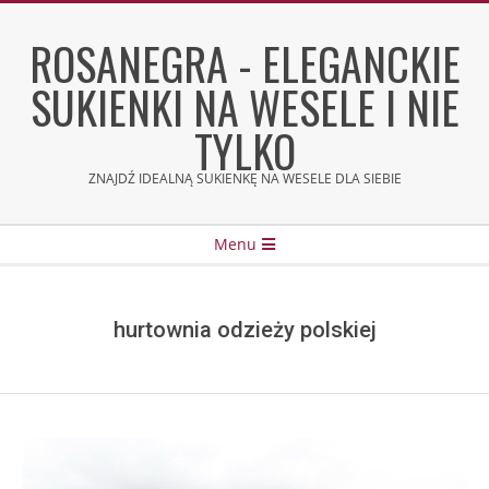
Skip
to
ROSANEGRA - ELEGANCKIE
content
SUKIENKI NA WESELE I NIE
TYLKO
ZNAJDŹ IDEALNĄ SUKIENKĘ NA WESELE DLA SIEBIE
Secondary
Menu
Navigation
Menu
hurtownia odzieży polskiej