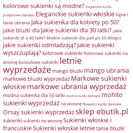
kolorowe sukienki są modne?
Eleganckie kurtki
Eleganckie sukienki włoskie
fajne i
przejściowe damskie
Jaka sukienka dla kobiety po 50?
tanie ubrania
Jakie sukienki dla 30 latki?
jakie bluzki dla
jakie
sukienki dl a 40 latki? Modne sukienki dla pań po 50 Allegro
Jakie sukienki odmładzają?
Jakie sukienki
wyszczuplają?
kolorowe sukienki
Kolorowe sukienki na
letnie
wiosnę
koszulowe sukienki
wyprzedaże
mango ubrania
mango bluzki
Markowe sukienki
markowe bluzki wyprzedaż
markowe ubrania wyprzedaż
włoskie
mohito
modna sukienka dla 50 latki
modne kurtki damskie
sukienki wyprzedaż
na wiosnę
Nowości kurtki damskie
sklep ebutik.pl
Orsay sukienki wyprzedaż
Sukienki włoskie i
sukienki
sukienki na wiosnę
francuskie
Sukienki włoskie letnie
tanie bluzki