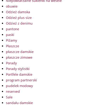
Niepowtarzalne sukienki na wesele
obuwie
Odzież damska
Odzież plus size
Odzież z denimu
pantone
paski
Piżamy
Płaszcze
płaszcze damskie
płaszcze zimowe
Porady
Porady stylistki
Portfele damskie
program partnerski
pudelek modowy
reserved
Sale
sandału damskie