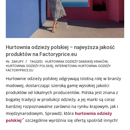
Hurtownia odzieży polskiej – najwyższa jakość
produktów na Factoryprice.eu
2025-
IN:
ZAKUPY
TAGGED:
HURTOWNIA ODZIEŻY DAMSKIEJ KRAKÓW
,
HURTOWNIA ODZIEŻY POLSKIEJ
,
INTERNETOWA HURTOWNIA ODZIEŻY
08-
FACTORYPRICE.EU
04
Hurtownie odzieży polskiej odgrywają istotną rolę w branży
modowej, dostarczając szeroką gamę wysokiej jakości
produktów od lokalnych producentów. Polska jest znana z
bogatej tradycji w produkcji odzieży, a jej marki są coraz
bardziej rozpoznawalne zarówno na rynku krajowym, jak i
międzynarodowym. Sprawdź, która
hurtownia odzieży
polskiej
szczególnie wyróżnia się ofertą spośród innych!