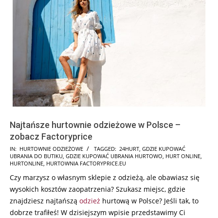
Najtańsze hurtownie odzieżowe w Polsce –
zobacz Factoryprice
2025-
IN:
HURTOWNIE ODZIEŻOWE
TAGGED:
24HURT
,
GDZIE KUPOWAĆ
UBRANIA DO BUTIKU
,
GDZIE KUPOWAĆ UBRANIA HURTOWO
,
HURT ONLINE
,
12-
HURTONLINE
,
HURTOWNIA FACTORYPRICE.EU
21
Czy marzysz o własnym sklepie z odzieżą, ale obawiasz się
wysokich kosztów zaopatrzenia? Szukasz miejsc, gdzie
znajdziesz najtańszą
odzież
hurtową w Polsce? Jeśli tak, to
dobrze trafiłeś! W dzisiejszym wpisie przedstawimy Ci