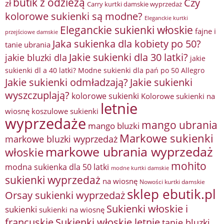
butik z odzieżą
Czy
zł
Carry kurtki damskie wyprzedaż
kolorowe sukienki są modne?
Eleganckie kurtki
Eleganckie sukienki włoskie
fajne i
przejściowe damskie
Jaka sukienka dla kobiety po 50?
tanie ubrania
Jakie sukienki dla 30 latki?
jakie bluzki dla
jakie
sukienki dl a 40 latki? Modne sukienki dla pań po 50 Allegro
Jakie sukienki odmładzają?
Jakie sukienki
wyszczuplają?
kolorowe sukienki
Kolorowe sukienki na
letnie
wiosnę
koszulowe sukienki
wyprzedaże
mango ubrania
mango bluzki
Markowe sukienki
markowe bluzki wyprzedaż
markowe ubrania wyprzedaż
włoskie
mohito
modna sukienka dla 50 latki
modne kurtki damskie
sukienki wyprzedaż
na wiosnę
Nowości kurtki damskie
sklep ebutik.pl
Orsay sukienki wyprzedaż
Sukienki włoskie i
sukienki
sukienki na wiosnę
francuskie
Sukienki włoskie letnie
tanie bluzki