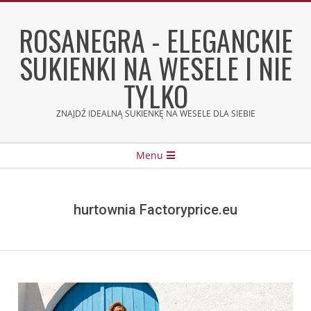
Skip
to
ROSANEGRA - ELEGANCKIE
content
SUKIENKI NA WESELE I NIE
TYLKO
ZNAJDŹ IDEALNĄ SUKIENKĘ NA WESELE DLA SIEBIE
Secondary
Menu
Navigation
Menu
hurtownia Factoryprice.eu