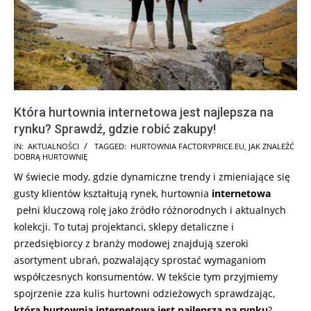
Która hurtownia internetowa jest najlepsza na
rynku? Sprawdź, gdzie robić zakupy!
2025-
IN:
AKTUALNOŚCI
TAGGED:
HURTOWNIA FACTORYPRICE.EU
,
JAK ZNALEŹĆ
DOBRĄ HURTOWNIĘ
08-
W świecie mody, gdzie dynamiczne trendy i zmieniające się
20
gusty klientów kształtują rynek, hurtownia
internetowa
pełni kluczową rolę jako źródło różnorodnych i aktualnych
kolekcji. To tutaj projektanci, sklepy detaliczne i
przedsiębiorcy z branży modowej znajdują szeroki
asortyment ubrań, pozwalający sprostać wymaganiom
współczesnych konsumentów. W tekście tym przyjmiemy
spojrzenie zza kulis hurtowni odzieżowych sprawdzając,
która hurtownia internetowa jest najlepsza na rynku
?.