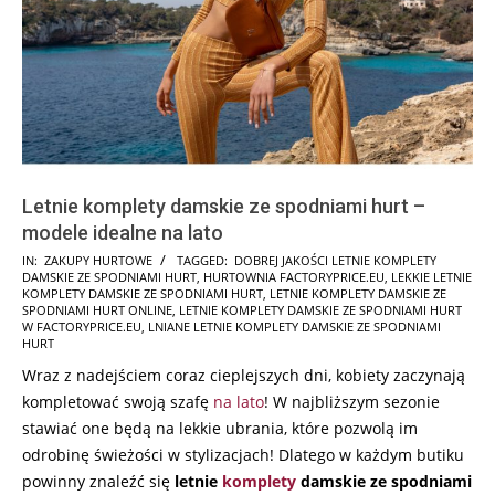
Letnie komplety damskie ze spodniami hurt –
modele idealne na lato
2025-
IN:
ZAKUPY HURTOWE
TAGGED:
DOBREJ JAKOŚCI LETNIE KOMPLETY
DAMSKIE ZE SPODNIAMI HURT
,
HURTOWNIA FACTORYPRICE.EU
,
LEKKIE LETNIE
08-
KOMPLETY DAMSKIE ZE SPODNIAMI HURT
,
LETNIE KOMPLETY DAMSKIE ZE
21
SPODNIAMI HURT ONLINE
,
LETNIE KOMPLETY DAMSKIE ZE SPODNIAMI HURT
W FACTORYPRICE.EU
,
LNIANE LETNIE KOMPLETY DAMSKIE ZE SPODNIAMI
HURT
Wraz z nadejściem coraz cieplejszych dni, kobiety zaczynają
kompletować swoją szafę
na lato
! W najbliższym sezonie
stawiać one będą na lekkie ubrania, które pozwolą im
odrobinę świeżości w stylizacjach! Dlatego w każdym butiku
powinny znaleźć się
letnie
komplety
damskie ze spodniami