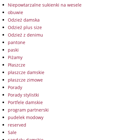
Niepowtarzalne sukienki na wesele
obuwie
Odzież damska
Odzież plus size
Odzież z denimu
pantone
paski
Piżamy
Płaszcze
płaszcze damskie
płaszcze zimowe
Porady
Porady stylistki
Portfele damskie
program partnerski
pudelek modowy
reserved
Sale
sandału damskie