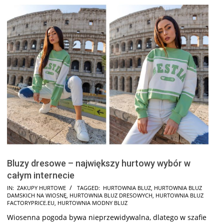
Bluzy dresowe – największy hurtowy wybór w
całym internecie
2025-
IN:
ZAKUPY HURTOWE
TAGGED:
HURTOWNIA BLUZ
,
HURTOWNIA BLUZ
DAMSKICH NA WIOSNĘ
,
HURTOWNIA BLUZ DRESOWYCH
,
HURTOWNIA BLUZ
08-
FACTORYPRICE.EU
,
HURTOWNIA MODNY BLUZ
22
Wiosenna pogoda bywa nieprzewidywalna, dlatego w szafie