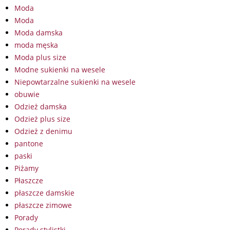
Moda
Moda
Moda damska
moda męska
Moda plus size
Modne sukienki na wesele
Niepowtarzalne sukienki na wesele
obuwie
Odzież damska
Odzież plus size
Odzież z denimu
pantone
paski
Piżamy
Płaszcze
płaszcze damskie
płaszcze zimowe
Porady
Porady stylistki