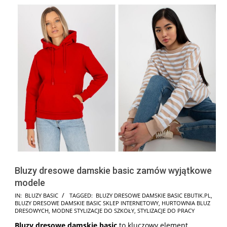
Bluzy dresowe damskie basic zamów wyjątkowe
modele
2025-
IN:
BLUZY BASIC
TAGGED:
BLUZY DRESOWE DAMSKIE BASIC EBUTIK.PL
,
BLUZY DRESOWE DAMSKIE BASIC SKLEP INTERNETOWY
,
HURTOWNIA BLUZ
12-
DRESOWYCH
,
MODNE STYLIZACJE DO SZKOŁY
,
STYLIZACJE DO PRACY
09
Bluzy dresowe damskie basic
to kluczowy element