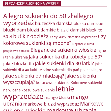
ELEGANCKIE SUKIENKI NA WESELE
Allegro sukienki do 50 zł
allegro
wyprzedaż
bluzeczka damska
bluzka damskie
bluzki damkie
bluzki dam
bluzki damski
bluzki to
butik z odzieżą
Czy
50 zł
Carry kurtki damskie wyprzedaż
kolorowe sukienki są modne?
Eleganckie kurtki
Eleganckie sukienki włoskie
fajne
przejściowe damskie
Jaka sukienka dla kobiety po 50?
i tanie ubrania
Jakie sukienki dla 30 latki?
jakie bluzki dla
jakie
sukienki dl a 40 latki? Modne sukienki dla pań po 50 Allegro
Jakie sukienki odmładzają?
Jakie sukienki
wyszczuplają?
kolorowe sukienki
Kolorowe sukienki
letnie
na wiosnę
koszulowe sukienki
wyprzedaże
mango
mango bluzki
Markowe
ubrania
markowe bluzki wyprzedaż
markowe ubrania
sukienki włoskie