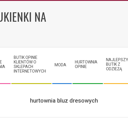
UKIENKI NA
BUTIK OPINIE
NAJLEPSZ
E
KLIENTÓW O
HURTOWNIA
BUTIK Z
MODA
NIA
SKLEPACH
OPINIE
ODZIEŻĄ
INTERNETOWYCH
hurtownia bluz dresowych