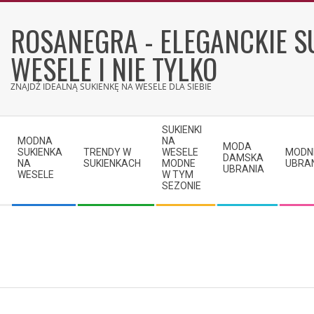
Skip
to
ROSANEGRA - ELEGANCKIE S
content
WESELE I NIE TYLKO
ZNAJDŹ IDEALNĄ SUKIENKĘ NA WESELE DLA SIEBIE
Secondary
SUKIENKI
Navigation
MODNA
NA
MODA
SUKIENKA
TRENDY W
WESELE
MODN
Menu
DAMSKA
NA
SUKIENKACH
MODNE
UBRA
UBRANIA
WESELE
W TYM
SEZONIE