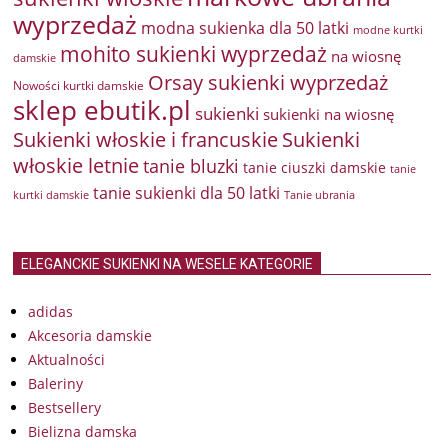
wyprzedaż
modna sukienka dla 50 latki
modne kurtki
mohito sukienki wyprzedaż
na wiosnę
damskie
Orsay sukienki wyprzedaż
Nowości kurtki damskie
sklep ebutik.pl
sukienki
sukienki na wiosnę
Sukienki włoskie i francuskie
Sukienki
włoskie letnie
tanie bluzki
tanie ciuszki damskie
tanie
tanie sukienki dla 50 latki
kurtki damskie
Tanie ubrania
ELEGANCKIE SUKIENKI NA WESELE KATEGORIE
adidas
Akcesoria damskie
Aktualności
Baleriny
Bestsellery
Bielizna damska