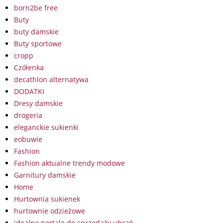
born2be free
Buty
buty damskie
Buty sportowe
cropp
Czółenka
decathlon alternatywa
DODATKI
Dresy damskie
drogeria
eleganckie sukienki
eobuwie
Fashion
Fashion aktualne trendy modowe
Garnitury damskie
Home
Hurtownia sukienek
hurtownie odzieżowe
idealne portale do sprzedaży ubrań