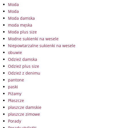
Moda
Moda
Moda damska
moda męska
Moda plus size
Modne sukienki na wesele
Niepowtarzalne sukienki na wesele
obuwie
Odzież damska
Odzież plus size
Odzież z denimu
pantone
paski
Piżamy
Płaszcze
płaszcze damskie
płaszcze zimowe
Porady
Porady stylistki