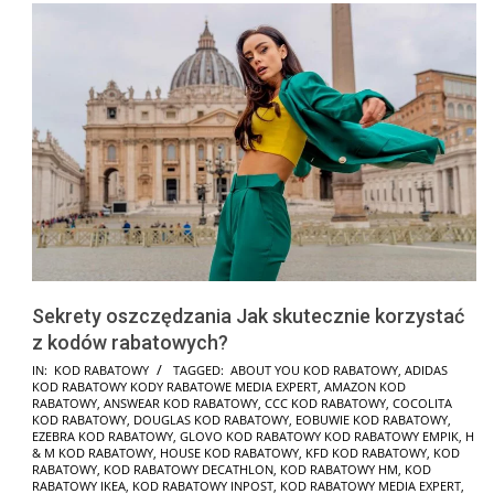
Sekrety oszczędzania Jak skutecznie korzystać
z kodów rabatowych?
2025-
IN:
KOD RABATOWY
TAGGED:
ABOUT YOU KOD RABATOWY
,
ADIDAS
KOD RABATOWY KODY RABATOWE MEDIA EXPERT
,
AMAZON KOD
01-
RABATOWY
,
ANSWEAR KOD RABATOWY
,
CCC KOD RABATOWY
,
COCOLITA
24
KOD RABATOWY
,
DOUGLAS KOD RABATOWY
,
EOBUWIE KOD RABATOWY
,
EZEBRA KOD RABATOWY
,
GLOVO KOD RABATOWY KOD RABATOWY EMPIK
,
H
& M KOD RABATOWY
,
HOUSE KOD RABATOWY
,
KFD KOD RABATOWY
,
KOD
RABATOWY
,
KOD RABATOWY DECATHLON
,
KOD RABATOWY HM
,
KOD
RABATOWY IKEA
,
KOD RABATOWY INPOST
,
KOD RABATOWY MEDIA EXPERT
,