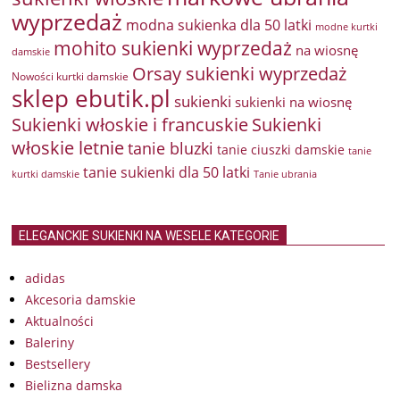
wyprzedaż
modna sukienka dla 50 latki
modne kurtki
mohito sukienki wyprzedaż
na wiosnę
damskie
Orsay sukienki wyprzedaż
Nowości kurtki damskie
sklep ebutik.pl
sukienki
sukienki na wiosnę
Sukienki włoskie i francuskie
Sukienki
włoskie letnie
tanie bluzki
tanie ciuszki damskie
tanie
tanie sukienki dla 50 latki
kurtki damskie
Tanie ubrania
ELEGANCKIE SUKIENKI NA WESELE KATEGORIE
adidas
Akcesoria damskie
Aktualności
Baleriny
Bestsellery
Bielizna damska