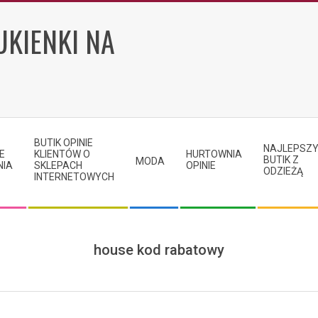
UKIENKI NA
BUTIK OPINIE
NAJLEPSZ
E
KLIENTÓW O
HURTOWNIA
BUTIK Z
MODA
NIA
SKLEPACH
OPINIE
ODZIEŻĄ
INTERNETOWYCH
house kod rabatowy