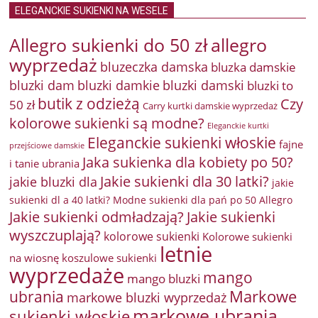
ELEGANCKIE SUKIENKI NA WESELE
Allegro sukienki do 50 zł
allegro
wyprzedaż
bluzeczka damska
bluzka damskie
bluzki damkie
bluzki dam
bluzki damski
bluzki to
butik z odzieżą
Czy
50 zł
Carry kurtki damskie wyprzedaż
kolorowe sukienki są modne?
Eleganckie kurtki
Eleganckie sukienki włoskie
fajne
przejściowe damskie
Jaka sukienka dla kobiety po 50?
i tanie ubrania
Jakie sukienki dla 30 latki?
jakie bluzki dla
jakie
sukienki dl a 40 latki? Modne sukienki dla pań po 50 Allegro
Jakie sukienki odmładzają?
Jakie sukienki
wyszczuplają?
kolorowe sukienki
Kolorowe sukienki
letnie
na wiosnę
koszulowe sukienki
wyprzedaże
mango
mango bluzki
Markowe
ubrania
markowe bluzki wyprzedaż
markowe ubrania
sukienki włoskie