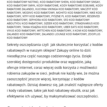
KOD RABATOWY NOTINO
,
KOD RABATOWY SHEIN
,
KOD RABATOWY SINSAY
,
KOD RABATOWY SMYK
,
KODY RABATOWE
,
KODY RABATOWE EOBUWIE
,
KODY
RABATOWE ZALANDO
,
KUCHNIA VIKINGA KOD RABATOWY
,
MACZFIT KOD
RABATOWY
,
MODIVO KOD RABATOWY
,
MOHITO KOD RABATOWY
,
NIKE KOD
RABATOWY
,
NTFY KOD RABATOWY
,
PYSZNE PL KOD RABATOWY
,
RESERVED
KOD RABATOWY
,
SEPHORA KOD RABATOWY
,
SFD KOD RABATOWY
ABOUTYOU KOD RABATOWY
,
SIZEER KOD RABATOWY
,
STRADIVARIUS KOD
RABATOWY
,
TANIA KSIĄŻKA KOD RABATOWY
,
UBER EATS KOD RABATOWY
,
VIVUS KOD RABATOWY
,
WITTCHEN KOD RABATOWY
,
X KOM KOD RABATOWY
,
ZALANDO KOD RABATOWY
,
ZALANDO LOUNGE KOD RABATOWY
,
ZOOPLUS
KOD RABATOWY
Sekrety oszczędzania czyli Jak skutecznie korzystać z kodów
rabatowych w naszym sklepie? Zakupy online to dziś
nieodłączna część naszego codziennego życia. Dzięki
szerokiej dostępności produktów oraz wygodzie, jaką
oferuje internet, coraz więcej osób korzysta z możliwości
robienia zakupów w sieci. Jednak nie każdy wie, że można
zaoszczędzić jeszcze więcej, korzystając z kodów
rabatowych. Dzisiaj dowiesz się, jak znaleźć najlepsze oferty
i kody rabatowe, takie jak kod rabatowy ebutik, oraz jak
efektywnie ich używać, by maksymalizować oszczędności.