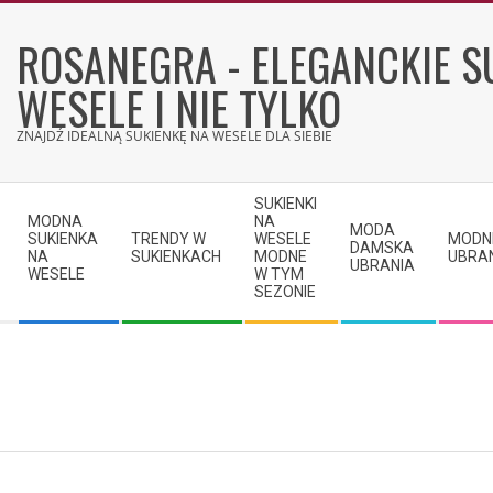
Skip
to
ROSANEGRA - ELEGANCKIE S
content
WESELE I NIE TYLKO
ZNAJDŹ IDEALNĄ SUKIENKĘ NA WESELE DLA SIEBIE
Secondary
SUKIENKI
Navigation
MODNA
NA
MODA
SUKIENKA
TRENDY W
WESELE
MODN
Menu
DAMSKA
NA
SUKIENKACH
MODNE
UBRA
UBRANIA
WESELE
W TYM
SEZONIE