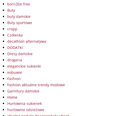
born2be free
Buty
buty damskie
Buty sportowe
cropp
Czółenka
decathlon alternatywa
DODATKI
Dresy damskie
drogeria
eleganckie sukienki
eobuwie
Fashion
Fashion aktualne trendy modowe
Garnitury damskie
Home
Hurtownia sukienek
hurtownie odzieżowe
idealne portale do sprzedaży ubrań