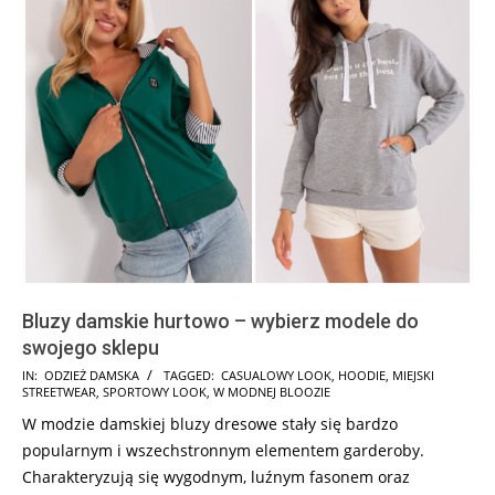
Bluzy damskie hurtowo – wybierz modele do
swojego sklepu
2025-
IN:
ODZIEŻ DAMSKA
TAGGED:
CASUALOWY LOOK
,
HOODIE
,
MIEJSKI
STREETWEAR
,
SPORTOWY LOOK
,
W MODNEJ BLOOZIE
07-
W modzie damskiej bluzy dresowe stały się bardzo
01
popularnym i wszechstronnym elementem garderoby.
Charakteryzują się wygodnym, luźnym fasonem oraz