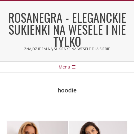
Skip
to
ROSANEGRA - ELEGANCKIE
content
SUKIENKI NA WESELE I NIE
TYLKO
ZNAJDŹ IDEALNĄ SUKIENKĘ NA WESELE DLA SIEBIE
Secondary
Menu
Navigation
Menu
hoodie