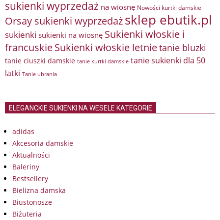
sukienki wyprzedaż
na wiosnę
Nowości kurtki damskie
sklep ebutik.pl
Orsay sukienki wyprzedaż
Sukienki włoskie i
sukienki
sukienki na wiosnę
francuskie
Sukienki włoskie letnie
tanie bluzki
tanie sukienki dla 50
tanie ciuszki damskie
tanie kurtki damskie
latki
Tanie ubrania
ELEGANCKIE SUKIENKI NA WESELE KATEGORIE
adidas
Akcesoria damskie
Aktualności
Baleriny
Bestsellery
Bielizna damska
Biustonosze
Biżuteria