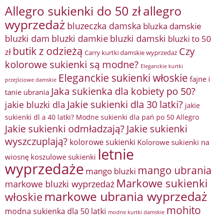
Allegro sukienki do 50 zł
allegro
wyprzedaż
bluzeczka damska
bluzka damskie
bluzki damkie
bluzki dam
bluzki damski
bluzki to 50
butik z odzieżą
Czy
zł
Carry kurtki damskie wyprzedaż
kolorowe sukienki są modne?
Eleganckie kurtki
Eleganckie sukienki włoskie
fajne i
przejściowe damskie
Jaka sukienka dla kobiety po 50?
tanie ubrania
Jakie sukienki dla 30 latki?
jakie bluzki dla
jakie
sukienki dl a 40 latki? Modne sukienki dla pań po 50 Allegro
Jakie sukienki odmładzają?
Jakie sukienki
wyszczuplają?
kolorowe sukienki
Kolorowe sukienki na
letnie
wiosnę
koszulowe sukienki
wyprzedaże
mango ubrania
mango bluzki
Markowe sukienki
markowe bluzki wyprzedaż
markowe ubrania wyprzedaż
włoskie
mohito
modna sukienka dla 50 latki
modne kurtki damskie