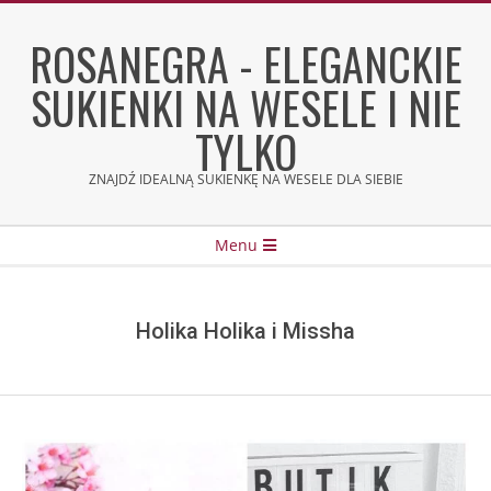
Skip
to
ROSANEGRA - ELEGANCKIE
content
SUKIENKI NA WESELE I NIE
TYLKO
ZNAJDŹ IDEALNĄ SUKIENKĘ NA WESELE DLA SIEBIE
Secondary
Menu
Navigation
Menu
Holika Holika i Missha