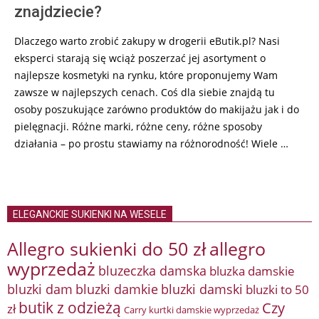
znajdziecie?
Dlaczego warto zrobić zakupy w drogerii eButik.pl? Nasi
eksperci starają się wciąż poszerzać jej asortyment o
najlepsze kosmetyki na rynku, które proponujemy Wam
zawsze w najlepszych cenach. Coś dla siebie znajdą tu
osoby poszukujące zarówno produktów do makijażu jak i do
pielęgnacji. Różne marki, różne ceny, różne sposoby
działania – po prostu stawiamy na różnorodność! Wiele …
ELEGANCKIE SUKIENKI NA WESELE
Allegro sukienki do 50 zł
allegro
wyprzedaż
bluzeczka damska
bluzka damskie
bluzki damkie
bluzki dam
bluzki damski
bluzki to 50
butik z odzieżą
Czy
zł
Carry kurtki damskie wyprzedaż