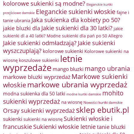
kolorowe sukienki są modne?
Eleganckie kurtki
Eleganckie sukienki włoskie
fajne i
przejściowe damskie
Jaka sukienka dla kobiety po 50?
tanie ubrania
Jakie sukienki dla 30 latki?
jakie bluzki dla
jakie
sukienki dl a 40 latki? Modne sukienki dla pań po 50 Allegro
Jakie sukienki odmładzają?
Jakie sukienki
wyszczuplają?
kolorowe sukienki
Kolorowe sukienki na
letnie
wiosnę
koszulowe sukienki
wyprzedaże
mango ubrania
mango bluzki
Markowe sukienki
markowe bluzki wyprzedaż
markowe ubrania wyprzedaż
włoskie
mohito
modna sukienka dla 50 latki
modne kurtki damskie
sukienki wyprzedaż
na wiosnę
Nowości kurtki damskie
sklep ebutik.pl
Orsay sukienki wyprzedaż
Sukienki włoskie i
sukienki
sukienki na wiosnę
francuskie
Sukienki włoskie letnie
tanie bluzki