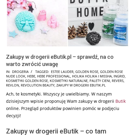
Zakupy w drogerii eButik.pl – sprawdź, na co
warto zwrócić uwagę
2024-
IN:
DROGERIA
TAGGED:
ESTEE LAUDER
,
GOLDEN ROSE
,
GOLDEN ROSE
NUDE LOOK
,
HEBE
,
HEBE PROFESSIONAL
,
HOLIKA HOLIKA I MISSHA
,
INGRID
,
11-
KOSMETYKI GOLDEN ROSE
,
KOSMETYKI NATURALNE
,
PALETY CIENI
,
REVERS
,
15
REVLON
,
REVOLUTION BEAUTY
,
ZAKUPY W DROGERII EBUTIK.PL
Ach, te kosmetyki. Wszyscy je uwielbiamy. W naszym
dzisiejszym wpisie proponuję Wam zakupy w drogerii
Butik
online. Przegląd produktów powinien pomóc w podjęciu
decyzji!
Zakupy w drogerii eButik – co tam