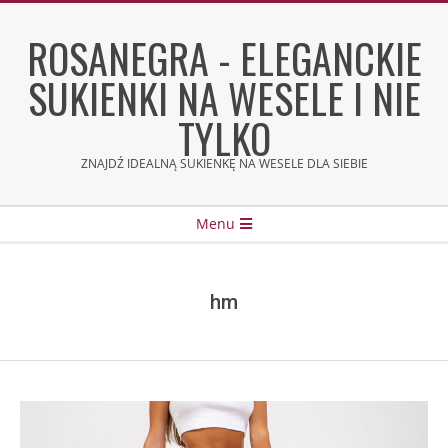
Skip
to
ROSANEGRA - ELEGANCKIE
content
SUKIENKI NA WESELE I NIE
TYLKO
ZNAJDŹ IDEALNĄ SUKIENKĘ NA WESELE DLA SIEBIE
Secondary
Menu
Navigation
Menu
hm