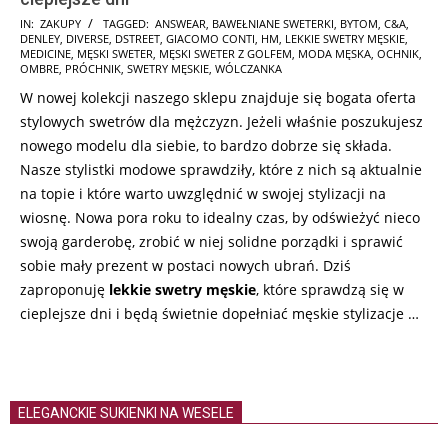
2025-
IN:
ZAKUPY
TAGGED:
ANSWEAR
,
BAWEŁNIANE SWETERKI
,
BYTOM
,
C&A
,
DENLEY
,
DIVERSE
,
DSTREET
,
GIACOMO CONTI
,
HM
,
LEKKIE SWETRY MĘSKIE
,
01-
MEDICINE
,
MĘSKI SWETER
,
MĘSKI SWETER Z GOLFEM
,
MODA MĘSKA
,
OCHNIK
,
15
OMBRE
,
PRÓCHNIK
,
SWETRY MĘSKIE
,
WÓLCZANKA
W nowej kolekcji naszego sklepu znajduje się bogata oferta
stylowych swetrów dla mężczyzn. Jeżeli właśnie poszukujesz
nowego modelu dla siebie, to bardzo dobrze się składa.
Nasze stylistki modowe sprawdziły, które z nich są aktualnie
na topie i które warto uwzględnić w swojej stylizacji na
wiosnę. Nowa pora roku to idealny czas, by odświeżyć nieco
swoją garderobę, zrobić w niej solidne porządki i sprawić
sobie mały prezent w postaci nowych ubrań. Dziś
zaproponuję
lekkie swetry męskie
, które sprawdzą się w
cieplejsze dni i będą świetnie dopełniać męskie stylizacje …
ELEGANCKIE SUKIENKI NA WESELE