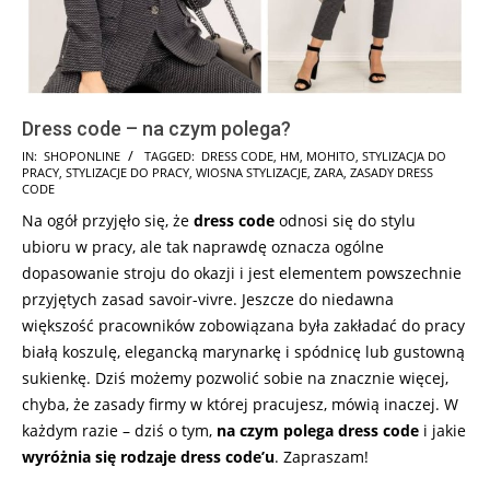
Dress code – na czym polega?
2025-
IN:
SHOPONLINE
TAGGED:
DRESS CODE
,
HM
,
MOHITO
,
STYLIZACJA DO
PRACY
,
STYLIZACJE DO PRACY
,
WIOSNA STYLIZACJE
,
ZARA
,
ZASADY DRESS
03-
CODE
01
Na ogół przyjęło się, że
dress code
odnosi się do stylu
ubioru w pracy, ale tak naprawdę oznacza ogólne
dopasowanie stroju do okazji i jest elementem powszechnie
przyjętych zasad savoir-vivre. Jeszcze do niedawna
większość pracowników zobowiązana była zakładać do pracy
białą koszulę, elegancką marynarkę i spódnicę lub gustowną
sukienkę. Dziś możemy pozwolić sobie na znacznie więcej,
chyba, że zasady firmy w której pracujesz, mówią inaczej. W
każdym razie – dziś o tym,
na czym polega dress code
i jakie
wyróżnia się rodzaje dress code’u
. Zapraszam!