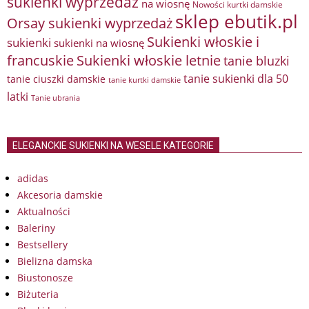
sukienki wyprzedaż
na wiosnę
Nowości kurtki damskie
sklep ebutik.pl
Orsay sukienki wyprzedaż
Sukienki włoskie i
sukienki
sukienki na wiosnę
francuskie
Sukienki włoskie letnie
tanie bluzki
tanie sukienki dla 50
tanie ciuszki damskie
tanie kurtki damskie
latki
Tanie ubrania
ELEGANCKIE SUKIENKI NA WESELE KATEGORIE
adidas
Akcesoria damskie
Aktualności
Baleriny
Bestsellery
Bielizna damska
Biustonosze
Biżuteria