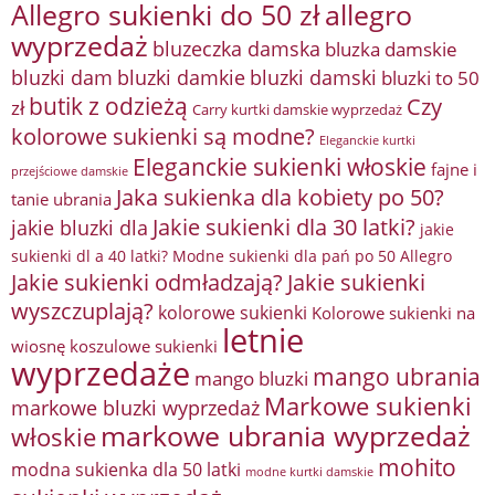
Allegro sukienki do 50 zł
allegro
wyprzedaż
bluzeczka damska
bluzka damskie
bluzki damkie
bluzki dam
bluzki damski
bluzki to 50
butik z odzieżą
Czy
zł
Carry kurtki damskie wyprzedaż
kolorowe sukienki są modne?
Eleganckie kurtki
Eleganckie sukienki włoskie
fajne i
przejściowe damskie
Jaka sukienka dla kobiety po 50?
tanie ubrania
Jakie sukienki dla 30 latki?
jakie bluzki dla
jakie
sukienki dl a 40 latki? Modne sukienki dla pań po 50 Allegro
Jakie sukienki odmładzają?
Jakie sukienki
wyszczuplają?
kolorowe sukienki
Kolorowe sukienki na
letnie
wiosnę
koszulowe sukienki
wyprzedaże
mango ubrania
mango bluzki
Markowe sukienki
markowe bluzki wyprzedaż
markowe ubrania wyprzedaż
włoskie
mohito
modna sukienka dla 50 latki
modne kurtki damskie