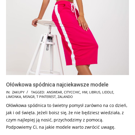
Ołówkowa spódnica najciekawsze modele
2025-
IN:
ZAKUPY
TAGGED:
ANSWEAR
,
CITYCCHIC
,
HM
,
LIBRUS
,
LIDDLE
,
LIMONKA
,
MSNGR
,
T PINTEREST
,
ZALANDO
09-
Ołówkowa spódnica to świetny pomysł zarówno na co dzień,
17
jak i od święta. Jeżeli boisz się, że nie będziesz wiedziała, z
czym najlepiej ją nosić, przychodzimy z pomocą.
Podpowiemy Ci, na jakie modele warto zwrócić uwagę.