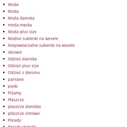
Moda
Moda
Moda damska
moda męska
Moda plus size
Modne sukienki na wesele
Niepowtarzalne sukienki na wesele
obuwie
Odzież damska
Odzież plus size
Odzież z denimu
pantone
paski
Piżamy
Płaszcze
płaszcze damskie
płaszcze zimowe
Porady
Porady stylistki