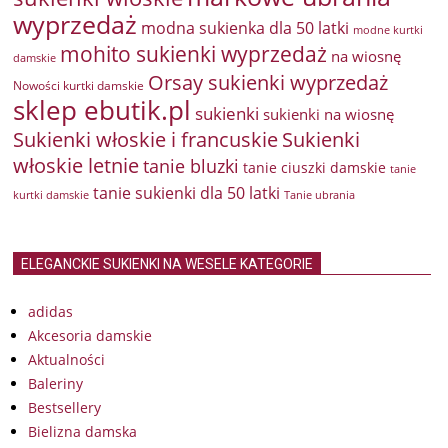
wyprzedaż
modna sukienka dla 50 latki
modne kurtki
mohito sukienki wyprzedaż
na wiosnę
damskie
Orsay sukienki wyprzedaż
Nowości kurtki damskie
sklep ebutik.pl
sukienki
sukienki na wiosnę
Sukienki włoskie i francuskie
Sukienki
włoskie letnie
tanie bluzki
tanie ciuszki damskie
tanie
tanie sukienki dla 50 latki
kurtki damskie
Tanie ubrania
ELEGANCKIE SUKIENKI NA WESELE KATEGORIE
adidas
Akcesoria damskie
Aktualności
Baleriny
Bestsellery
Bielizna damska