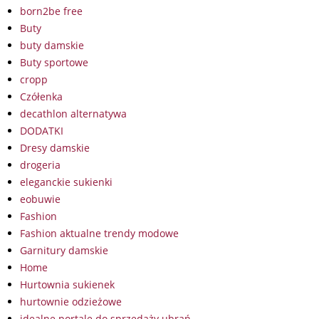
born2be free
Buty
buty damskie
Buty sportowe
cropp
Czółenka
decathlon alternatywa
DODATKI
Dresy damskie
drogeria
eleganckie sukienki
eobuwie
Fashion
Fashion aktualne trendy modowe
Garnitury damskie
Home
Hurtownia sukienek
hurtownie odzieżowe
idealne portale do sprzedaży ubrań