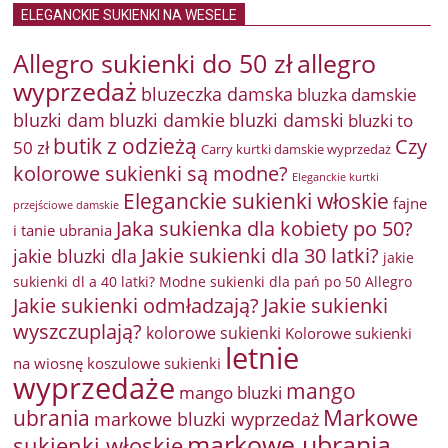
ELEGANCKIE SUKIENKI NA WESELE
Allegro sukienki do 50 zł
allegro
wyprzedaż
bluzeczka damska
bluzka damskie
bluzki damkie
bluzki dam
bluzki damski
bluzki to
butik z odzieżą
Czy
50 zł
Carry kurtki damskie wyprzedaż
kolorowe sukienki są modne?
Eleganckie kurtki
Eleganckie sukienki włoskie
fajne
przejściowe damskie
Jaka sukienka dla kobiety po 50?
i tanie ubrania
Jakie sukienki dla 30 latki?
jakie bluzki dla
jakie
sukienki dl a 40 latki? Modne sukienki dla pań po 50 Allegro
Jakie sukienki odmładzają?
Jakie sukienki
wyszczuplają?
kolorowe sukienki
Kolorowe sukienki
letnie
na wiosnę
koszulowe sukienki
wyprzedaże
mango
mango bluzki
Markowe
ubrania
markowe bluzki wyprzedaż
markowe ubrania
sukienki włoskie