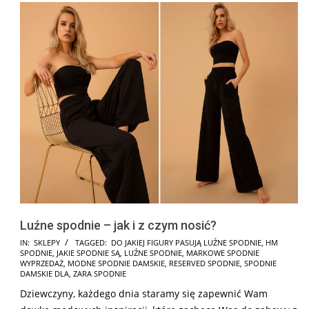
Luźne spodnie – jak i z czym nosić?
2025-
IN:
SKLEPY
TAGGED:
DO JAKIEJ FIGURY PASUJĄ LUŹNE SPODNIE
,
HM
SPODNIE
,
JAKIE SPODNIE SĄ
,
LUŹNE SPODNIE
,
MARKOWE SPODNIE
03-
WYPRZEDAŻ
,
MODNE SPODNIE DAMSKIE
,
RESERVED SPODNIE
,
SPODNIE
09
DAMSKIE DLA
,
ZARA SPODNIE
Dziewczyny, każdego dnia staramy się zapewnić Wam