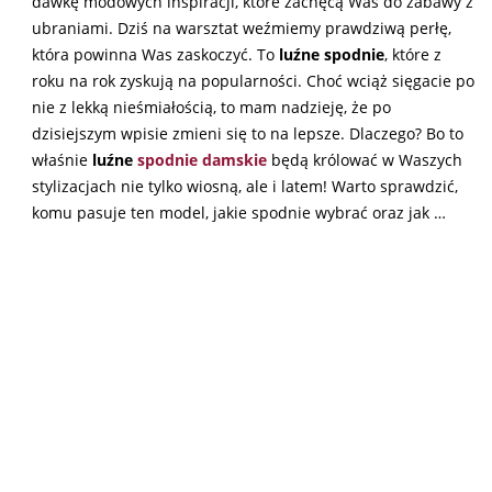
dawkę modowych inspiracji, które zachęcą Was do zabawy z
ubraniami. Dziś na warsztat weźmiemy prawdziwą perłę,
która powinna Was zaskoczyć. To
luźne spodnie
, które z
roku na rok zyskują na popularności. Choć wciąż sięgacie po
nie z lekką nieśmiałością, to mam nadzieję, że po
dzisiejszym wpisie zmieni się to na lepsze. Dlaczego? Bo to
właśnie
luźne
spodnie damskie
będą królować w Waszych
stylizacjach nie tylko wiosną, ale i latem! Warto sprawdzić,
komu pasuje ten model, jakie spodnie wybrać oraz jak …