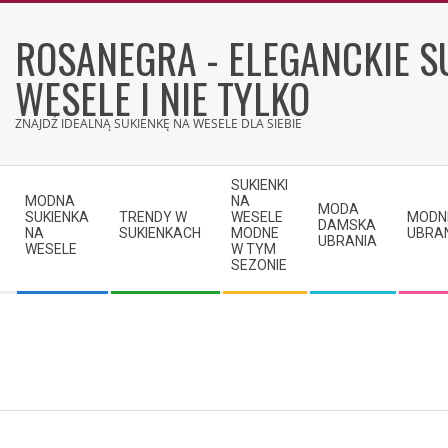
Skip
to
ROSANEGRA - ELEGANCKIE S
content
WESELE I NIE TYLKO
ZNAJDŹ IDEALNĄ SUKIENKĘ NA WESELE DLA SIEBIE
Secondary
SUKIENKI
Navigation
MODNA
NA
MODA
SUKIENKA
TRENDY W
WESELE
MODN
Menu
DAMSKA
NA
SUKIENKACH
MODNE
UBRA
UBRANIA
WESELE
W TYM
SEZONIE