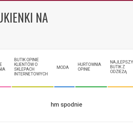
UKIENKI NA
BUTIK OPINIE
NAJLEPSZ
E
KLIENTÓW O
HURTOWNIA
BUTIK Z
MODA
NIA
SKLEPACH
OPINIE
ODZIEŻĄ
INTERNETOWYCH
hm spodnie