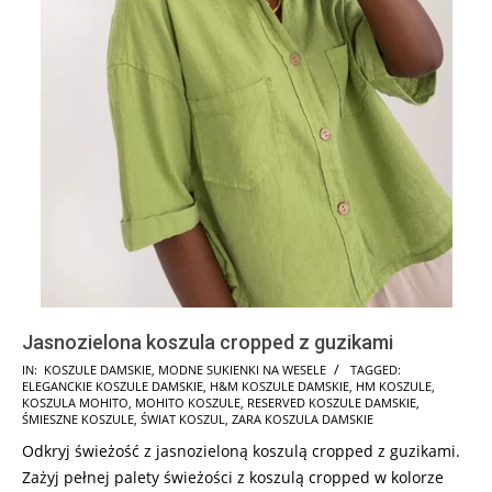
Jasnozielona koszula cropped z guzikami
2024-
IN:
KOSZULE DAMSKIE
,
MODNE SUKIENKI NA WESELE
TAGGED:
ELEGANCKIE KOSZULE DAMSKIE
,
H&M KOSZULE DAMSKIE
,
HM KOSZULE
,
07-
KOSZULA MOHITO
,
MOHITO KOSZULE
,
RESERVED KOSZULE DAMSKIE
,
07
ŚMIESZNE KOSZULE
,
ŚWIAT KOSZUL
,
ZARA KOSZULA DAMSKIE
Odkryj świeżość z jasnozieloną koszulą cropped z guzikami.
Zażyj pełnej palety świeżości z koszulą cropped w kolorze