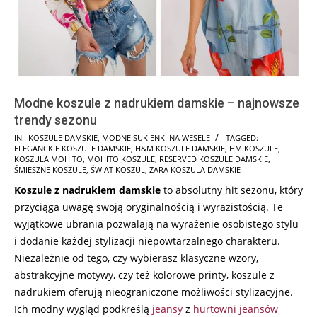
Modne koszule z nadrukiem damskie – najnowsze
trendy sezonu
2024-
IN:
KOSZULE DAMSKIE
,
MODNE SUKIENKI NA WESELE
TAGGED:
ELEGANCKIE KOSZULE DAMSKIE
,
H&M KOSZULE DAMSKIE
,
HM KOSZULE
,
07-
KOSZULA MOHITO
,
MOHITO KOSZULE
,
RESERVED KOSZULE DAMSKIE
,
15
ŚMIESZNE KOSZULE
,
ŚWIAT KOSZUL
,
ZARA KOSZULA DAMSKIE
Koszule z nadrukiem damskie
to absolutny hit sezonu, który
przyciąga uwagę swoją oryginalnością i wyrazistością. Te
wyjątkowe ubrania pozwalają na wyrażenie osobistego stylu
i dodanie każdej stylizacji niepowtarzalnego charakteru.
Niezależnie od tego, czy wybierasz klasyczne wzory,
abstrakcyjne motywy, czy też kolorowe printy, koszule z
nadrukiem oferują nieograniczone możliwości stylizacyjne.
Ich modny wygląd podkreślą
jeansy
z
hurtowni jeansów