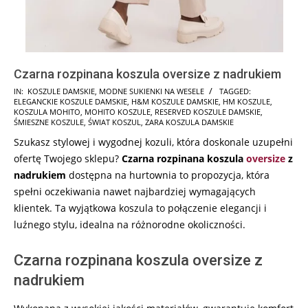
Czarna rozpinana koszula oversize z nadrukiem
2024-
IN:
KOSZULE DAMSKIE
,
MODNE SUKIENKI NA WESELE
TAGGED:
ELEGANCKIE KOSZULE DAMSKIE
,
H&M KOSZULE DAMSKIE
,
HM KOSZULE
,
06-
KOSZULA MOHITO
,
MOHITO KOSZULE
,
RESERVED KOSZULE DAMSKIE
,
24
ŚMIESZNE KOSZULE
,
ŚWIAT KOSZUL
,
ZARA KOSZULA DAMSKIE
Szukasz stylowej i wygodnej kozuli, która doskonale uzupełni
ofertę Twojego sklepu?
Czarna rozpinana koszula
oversize
z
nadrukiem
dostępna na hurtownia to propozycja, która
spełni oczekiwania nawet najbardziej wymagających
klientek. Ta wyjątkowa koszula to połączenie elegancji i
luźnego stylu, idealna na różnorodne okoliczności.
Czarna rozpinana koszula oversize z
nadrukiem