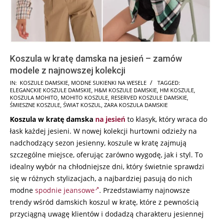
Koszula w kratę damska na jesień – zamów
modele z najnowszej kolekcji
2024-
IN:
KOSZULE DAMSKIE
,
MODNE SUKIENKI NA WESELE
TAGGED:
ELEGANCKIE KOSZULE DAMSKIE
,
H&M KOSZULE DAMSKIE
,
HM KOSZULE
,
07-
KOSZULA MOHITO
,
MOHITO KOSZULE
,
RESERVED KOSZULE DAMSKIE
,
13
ŚMIESZNE KOSZULE
,
ŚWIAT KOSZUL
,
ZARA KOSZULA DAMSKIE
Koszula w kratę damska
na jesień
to klasyk, który wraca do
łask każdej jesieni. W nowej kolekcji hurtowni odzieży na
nadchodzący sezon jesienny, koszule w kratę zajmują
szczególne miejsce, oferując zarówno wygodę, jak i styl. To
idealny wybór na chłodniejsze dni, który świetnie sprawdzi
się w różnych stylizacjach, a najbardziej pasują do nich
modne
spodnie jeansowe
. Przedstawiamy najnowsze
trendy wśród damskich koszul w kratę, które z pewnością
przyciągną uwagę klientów i dodadzą charakteru jesiennej