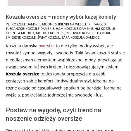
Koszula oversize – modny wybór każej kobiety
2024-
IN:
KOSZULE DAMSKIE
,
MODNE SUKIENKI NA WESELE
TAGGED:
ELEGANCKIE KOSZULE DAMSKIE
,
H&M KOSZULE DAMSKIE
,
HM KOSZULE
,
06-
KOSZULA MOHITO
,
MOHITO KOSZULE
,
RESERVED KOSZULE DAMSKIE
,
23
ŚMIESZNE KOSZULE
,
ŚWIAT KOSZUL
,
ZARA KOSZULA DAMSKIE
Koszula damska
oversize
to nie tylko modny wybór, ale
również symbol wygody i swobody. Taki fason koszuli stał się
nieodłącznym elementem współczesnej mody, przyciągając
uwagę swoim luźnym krojem i niezobowiązującym stylem.
Koszula oversize
to doskonała propozycja dla osób
ceniących sobie komfort i indywidualny styl, idealna na
różne okazje od casualowych spotkań po bardziej formalne
wyjścia, podkreślając jednocześnie swobodę i luz.
Postaw na wygodę, czyli trend na
noszenie odzieży oversize
Oversize to trend, który zdobył ogromną popularność w