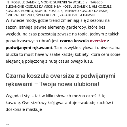
2024-
IN:
KOSZULE DAMSKIE
,
MODNE SUKIENKI NA WESELE
TAGGED:
ELEGANCKIE KOSZULE DAMSKIE
,
H&M KOSZULE DAMSKIE
,
HM KOSZULE
,
07-
KOSZULA MOHITO
,
MOHITO KOSZULE
,
RESERVED KOSZULE DAMSKIE
,
01
ŚMIESZNE KOSZULE
,
ŚWIAT KOSZUL
,
ZARA KOSZULA DAMSKIE
W świecie mody, gdzie trend zmieniają się z sezonu na
sezon, istnieją pewne elementy garderoby, które bez
względu na czas pozostają zawsze na topie. Jednym z takich
ponadczasowych ubrań jest
czarna koszula
oversize
z
podwijanymi rękawami
. Ta niezwykle stylowa i uniwersalna
bluzka to must-have w szafie każdej kobiety, która ceni sobie
elegancję połączoną z nutą casualowego luzu.
Czarna koszula oversize z podwijanymi
rękawami – Twoja nowa ulubiona!
Wygoda i styl – tak w kilku słowach można określić tę
koszulę. Oversize’owy krój gwarantuje swobodę ruchów i
doskonale maskuje
…