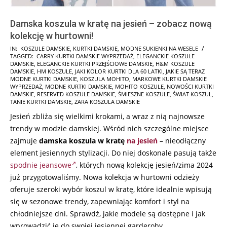
Damska koszula w kratę na jesień – zobacz nową
kolekcję w hurtowni!
2024-
IN:
KOSZULE DAMSKIE
,
KURTKI DAMSKIE
,
MODNE SUKIENKI NA WESELE
TAGGED:
CARRY KURTKI DAMSKIE WYPRZEDAŻ
,
ELEGANCKIE KOSZULE
07-
DAMSKIE
,
ELEGANCKIE KURTKI PRZEJŚCIOWE DAMSKIE
,
H&M KOSZULE
25
DAMSKIE
,
HM KOSZULE
,
JAKI KOLOR KURTKI DLA 60 LATKI
,
JAKIE SĄ TERAZ
MODNE KURTKI DAMSKIE
,
KOSZULA MOHITO
,
MARKOWE KURTKI DAMSKIE
WYPRZEDAŻ
,
MODNE KURTKI DAMSKIE
,
MOHITO KOSZULE
,
NOWOŚCI KURTKI
DAMSKIE
,
RESERVED KOSZULE DAMSKIE
,
ŚMIESZNE KOSZULE
,
ŚWIAT KOSZUL
,
TANIE KURTKI DAMSKIE
,
ZARA KOSZULA DAMSKIE
Jesień zbliża się wielkimi krokami, a wraz z nią najnowsze
trendy w modzie damskiej. Wśród nich szczególne miejsce
zajmuje
damska koszula w kratę
na jesień
– nieodłączny
element jesiennych stylizacji. Do niej doskonale pasują także
spodnie jeansowe
, których nową kolekcję jesień/zima 2024
już przygotowaliśmy. Nowa kolekcja w hurtowni odzieży
oferuje szeroki wybór koszul w kratę, które idealnie wpisują
się w sezonowe trendy, zapewniając komfort i styl na
chłodniejsze dni. Sprawdź, jakie modele są dostępne i jak
wprowadzić je do swojej jesiennej garderoby.