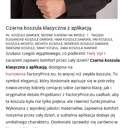
Czarna koszula klasyczna z aplikacją
2024-
IN:
KOSZULE DAMSKIE
,
MODNE SUKIENKI NA WESELE
TAGGED:
ELEGANCKIE KOSZULE DAMSKIE
,
H&M KOSZULE DAMSKIE
,
HM KOSZULE
,
06-
KOSZULA MOHITO
,
MOHITO KOSZULE
,
RESERVED KOSZULE DAMSKIE
,
28
ŚMIESZNE KOSZULE
,
ŚWIAT KOSZUL
,
ZARA KOSZULA DAMSKIE
Szukasz czegoś wyjątkowego, co podkreśli
Twój styl
i
zarazem zapewni komfort przez cały dzień?
Czarna koszula
klasyczna z aplikacją
, dostępna na
hurtownia
FactoryPrice.eu, to więcej niż zwykła koszula. To
symbol elegancji, który doskonale wpisuje się w potrzeby
nowoczesnej kobiety ceniącej sobie zarówno klasę, jak i
oryginalne detale.Projektanci z FactoryPrice.eu zadbali, aby
ta koszula była nie tylko piękna, ale również funkcjonalna.
Wykonana z wysokiej jakości materiałów, zapewnia komfort
noszenia przez cały dzień, a subtelna aplikacja dodaje jej
unikalnego charakteru. Doskonale sprawdzi się zarówno w