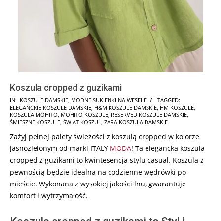
Koszula cropped z guzikami
2024-
IN:
KOSZULE DAMSKIE
,
MODNE SUKIENKI NA WESELE
TAGGED:
ELEGANCKIE KOSZULE DAMSKIE
,
H&M KOSZULE DAMSKIE
,
HM KOSZULE
,
06-
KOSZULA MOHITO
,
MOHITO KOSZULE
,
RESERVED KOSZULE DAMSKIE
,
19
ŚMIESZNE KOSZULE
,
ŚWIAT KOSZUL
,
ZARA KOSZULA DAMSKIE
Zażyj pełnej palety świeżości z koszulą cropped w kolorze
jasnozielonym od marki ITALY
MODA
! Ta elegancka koszula
cropped z guzikami to kwintesencja stylu casual. Koszula z
pewnością będzie idealna na codzienne wędrówki po
mieście. Wykonana z wysokiej jakości lnu, gwarantuje
komfort i wytrzymałość.