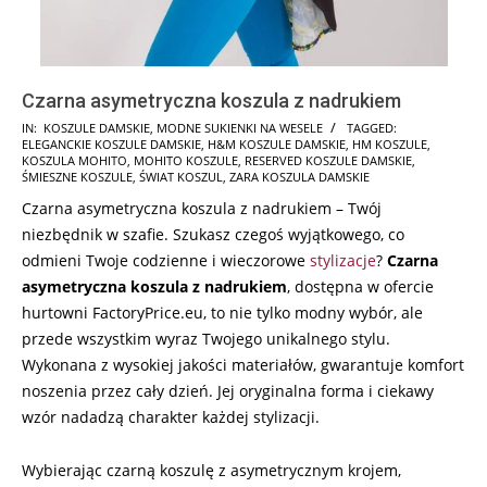
Czarna asymetryczna koszula z nadrukiem
2024-
IN:
KOSZULE DAMSKIE
,
MODNE SUKIENKI NA WESELE
TAGGED:
ELEGANCKIE KOSZULE DAMSKIE
,
H&M KOSZULE DAMSKIE
,
HM KOSZULE
,
06-
KOSZULA MOHITO
,
MOHITO KOSZULE
,
RESERVED KOSZULE DAMSKIE
,
30
ŚMIESZNE KOSZULE
,
ŚWIAT KOSZUL
,
ZARA KOSZULA DAMSKIE
Czarna asymetryczna koszula z nadrukiem – Twój
niezbędnik w szafie. Szukasz czegoś wyjątkowego, co
odmieni Twoje codzienne i wieczorowe
stylizacje
?
Czarna
asymetryczna koszula z nadrukiem
, dostępna w ofercie
hurtowni FactoryPrice.eu, to nie tylko modny wybór, ale
przede wszystkim wyraz Twojego unikalnego stylu.
Wykonana z wysokiej jakości materiałów, gwarantuje komfort
noszenia przez cały dzień. Jej oryginalna forma i ciekawy
wzór nadadzą charakter każdej stylizacji.
Wybierając czarną koszulę z asymetrycznym krojem,