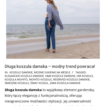
Długa koszula damska – modny trend powraca!
2024-
IN:
KOSZULE DAMSKIE
,
MODNE SUKIENKI NA WESELE
TAGGED:
ELEGANCKIE KOSZULE DAMSKIE
,
H&M KOSZULE DAMSKIE
,
HM KOSZULE
,
07-
KOSZULA MOHITO
,
MOHITO KOSZULE
,
RESERVED KOSZULE DAMSKIE
,
26
ŚMIESZNE KOSZULE
,
ŚWIAT KOSZUL
,
ZARA KOSZULA DAMSKIE
Długa koszula damska
to wyjątkowy element garderoby,
który łączy elegancję z funkcjonalnością, oferując
nieograniczone możliwości stylizacji. Jej uniwersalność