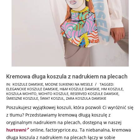
Kremowa długa koszula z nadrukiem na plecach
2024-
IN:
KOSZULE DAMSKIE
,
MODNE SUKIENKI NA WESELE
TAGGED:
ELEGANCKIE KOSZULE DAMSKIE
,
H&M KOSZULE DAMSKIE
,
HM KOSZULE
,
07-
KOSZULA MOHITO
,
MOHITO KOSZULE
,
RESERVED KOSZULE DAMSKIE
,
15
ŚMIESZNE KOSZULE
,
ŚWIAT KOSZUL
,
ZARA KOSZULA DAMSKIE
Poszukujesz wyjątkowej koszuli, która pozwoli Ci wyróżnić się
z tłumu? Przedstawiamy kremową długą koszulę z
oryginalnym nadrukiem na plecach, dostępną w naszej
hurtowni
online, factoryprice.eu. Ta niebanalna, kremowa
długa koszula z nadrukiem na plecach łączy w sobie