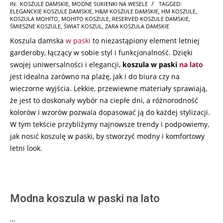
2024-
IN:
KOSZULE DAMSKIE
,
MODNE SUKIENKI NA WESELE
TAGGED:
ELEGANCKIE KOSZULE DAMSKIE
,
H&M KOSZULE DAMSKIE
,
HM KOSZULE
,
06-
KOSZULA MOHITO
,
MOHITO KOSZULE
,
RESERVED KOSZULE DAMSKIE
,
29
ŚMIESZNE KOSZULE
,
ŚWIAT KOSZUL
,
ZARA KOSZULA DAMSKIE
Koszula damska
w paski
to niezastąpiony element letniej
garderoby, łączący w sobie styl i funkcjonalność. Dzięki
swojej uniwersalności i elegancji,
koszula w paski
na lato
jest idealna zarówno na plażę, jak i do biura czy na
wieczorne wyjścia. Lekkie, przewiewne materiały sprawiają,
że jest to doskonały wybór na ciepłe dni, a różnorodność
kolorów i wzorów pozwala dopasować ją do każdej stylizacji.
W tym tekście przybliżymy najnowsze trendy i podpowiemy,
jak nosić koszulę w paski, by stworzyć modny i komfortowy
letni look.
Modna koszula w paski na lato
…