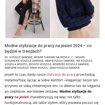
Modne stylizacje do pracy na jesień 2024 – co
będzie w trendach?
2024-
IN:
KOSZULE DAMSKIE
,
MODNE SUKIENKI NA WESELE
TAGGED:
ELEGANCKIE KOSZULE DAMSKIE
,
H&M KOSZULE DAMSKIE
,
HM KOSZULE
,
07-
KOSZULA MOHITO
,
MOHITO KOSZULE
,
RESERVED KOSZULE DAMSKIE
,
25
ŚMIESZNE KOSZULE
,
ŚWIAT KOSZUL
,
ZARA KOSZULA DAMSKIE
Jesień to czas, kiedy nasze
stylizacje do pracy
przechodzą
metamorfozę, łącząc w sobie komfort i elegancję! Sezon ten
przynosi ze sobą chłodniejsze dni, co skłania nas do sięgania
po cieplejsze, warstwowe zestawy.
Modne stylizacje do
pracy
na jesień
charakteryzują się więc nie tylko
funkcjonalnością, ale także stylem, który pozwala poczuć się