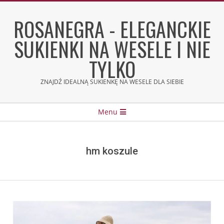
Skip
to
ROSANEGRA - ELEGANCKIE
content
SUKIENKI NA WESELE I NIE
TYLKO
ZNAJDŹ IDEALNĄ SUKIENKĘ NA WESELE DLA SIEBIE
Secondary
Menu
Navigation
Menu
hm koszule