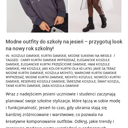
Modne outfity do szkoły na jesień – przygotuj look
na nowy rok szkolny!
2024-
IN:
KOSZULE DAMSKIE
,
KURTKI DAMSKIE
,
MODNE SUKIENKI NA WESELE
TAGGED:
CARRY KURTKI DAMSKIE WYPRZEDAŻ
,
ELEGANCKIE KOSZULE
07-
DAMSKIE
,
ELEGANCKIE KURTKI PRZEJŚCIOWE DAMSKIE
,
H&M KOSZULE
26
DAMSKIE
,
HM KOSZULE
,
JAKI KOLOR KURTKI DLA 60 LATKI
,
JAKIE SĄ TERAZ
MODNE KURTKI DAMSKIE
,
KOSZULA MOHITO
,
MARKOWE KURTKI DAMSKIE
WYPRZEDAŻ
,
MODNE KURTKI DAMSKIE
,
MOHITO KOSZULE
,
NOWOŚCI KURTKI
DAMSKIE
,
RESERVED KOSZULE DAMSKIE
,
ŚMIESZNE KOSZULE
,
ŚWIAT KOSZUL
,
TANIE KURTKI DAMSKIE
,
ZARA KOSZULA DAMSKIE
Wraz z nadejściem jesieni uczniowie i studenci zaczynają
planować swoje szkolne stylizacje, które łączą w sobie modę
i funkcjonalność. Jesień to czas, gdy ubrania stają się
bardziej zróżnicowane i warstwowe, co pozwala na
kreatywne komponowanie outfitów. Odkryj, jakie trendy i