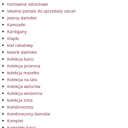
hurtownie odzieżowe
idealne portale do sprzedaży ubrań
jeansy damskie
Kamizelki
Kardigany
Klapki
kod rabatowy
kolarki damskie
Kolekcja basic
Kolekcja jesienna
kolekcja masełko
Kolekcja na lato
Kolekcja welurów
Kolekcja wiosenna
kolekcja zima
Kombinezony
Kombinezony damskie
Komplet
Komplety basic