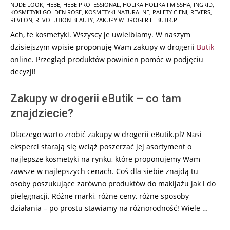
NUDE LOOK
,
HEBE
,
HEBE PROFESSIONAL
,
HOLIKA HOLIKA I MISSHA
,
INGRID
,
11-
KOSMETYKI GOLDEN ROSE
,
KOSMETYKI NATURALNE
,
PALETY CIENI
,
REVERS
,
15
REVLON
,
REVOLUTION BEAUTY
,
ZAKUPY W DROGERII EBUTIK.PL
Ach, te kosmetyki. Wszyscy je uwielbiamy. W naszym
dzisiejszym wpisie proponuję Wam zakupy w drogerii
Butik
online. Przegląd produktów powinien pomóc w podjęciu
decyzji!
Zakupy w drogerii eButik – co tam
znajdziecie?
Dlaczego warto zrobić zakupy w drogerii eButik.pl? Nasi
eksperci starają się wciąż poszerzać jej asortyment o
najlepsze kosmetyki na rynku, które proponujemy Wam
zawsze w najlepszych cenach. Coś dla siebie znajdą tu
osoby poszukujące zarówno produktów do makijażu jak i do
pielęgnacji. Różne marki, różne ceny, różne sposoby
działania – po prostu stawiamy na różnorodność! Wiele …