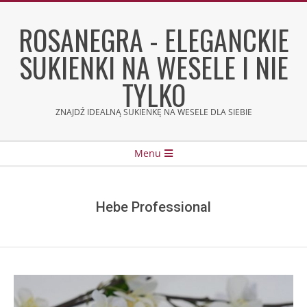
Skip
to
ROSANEGRA - ELEGANCKIE
content
SUKIENKI NA WESELE I NIE
TYLKO
ZNAJDŹ IDEALNĄ SUKIENKĘ NA WESELE DLA SIEBIE
Secondary
Menu
Navigation
Menu
Hebe Professional