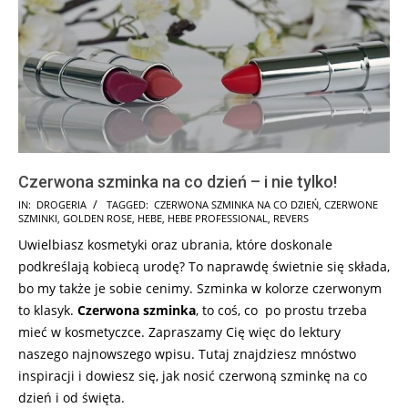
Czerwona szminka na co dzień – i nie tylko!
2025-
IN:
DROGERIA
TAGGED:
CZERWONA SZMINKA NA CO DZIEŃ
,
CZERWONE
SZMINKI
,
GOLDEN ROSE
,
HEBE
,
HEBE PROFESSIONAL
,
REVERS
06-
Uwielbiasz kosmetyki oraz ubrania, które doskonale
10
podkreślają kobiecą urodę? To naprawdę świetnie się składa,
bo my także je sobie cenimy. Szminka w kolorze czerwonym
to klasyk.
Czerwona szminka
, to coś, co po prostu trzeba
mieć w kosmetyczce. Zapraszamy Cię więc do lektury
naszego najnowszego wpisu. Tutaj znajdziesz mnóstwo
inspiracji i dowiesz się, jak nosić czerwoną szminkę na co
dzień i od święta.