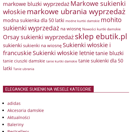
Markowe sukienki
markowe bluzki wyprzedaż
markowe ubrania wyprzedaż
włoskie
mohito
modna sukienka dla 50 latki
modne kurtki damskie
sukienki wyprzedaż
na wiosnę
Nowości kurtki damskie
sklep ebutik.pl
Orsay sukienki wyprzedaż
Sukienki włoskie i
sukienki
sukienki na wiosnę
francuskie
Sukienki włoskie letnie
tanie bluzki
tanie sukienki dla 50
tanie ciuszki damskie
tanie kurtki damskie
latki
Tanie ubrania
ELEGANCKIE SUKIENKI NA WESELE KATEGORIE
adidas
Akcesoria damskie
Aktualności
Baleriny
Bestsellery