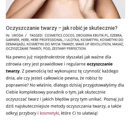
Oczyszczanie twarzy – jak robić je skutecznie?
2025-
IN:
URODA
TAGGED:
COSMETICS COCOS
,
DROGERIA EBUTIK.PL
,
EZEBRA
,
GARNIER
,
HEBE
,
HEBE PROFESSIONAL
,
I ULOTKA
,
KOSMETYKI
,
KOSMETYKI DO
01-
DEMAKIJAŻU
,
KOSMETYKI DO MYCIA TWARZY
,
MAKE UP REVOLUTION
,
MASAŻ
,
10
OCZYSZCZANIE TWARZY
,
POD
,
ZESTAWY PERFECTION
Na pewno już niejednokrotnie słyszałaś jak ważne dla
zdrowia cery jest prawidłowe i regularne
oczyszczanie
twarzy
. Z pewnością też wykonujesz tę czynność każdego
dnia, ale czy jesteś całkowicie pewna, że robisz to
poprawnie? No właśnie, dlatego dzisiaj przygotowałyśmy dla
Ciebie kompleksowy poradnik o tym, jak skutecznie
oczyszczać twarz i jakich błędów przy tym unikać. Poznaj już
dziś najskuteczniejsze metody oczyszczania twarzy, a także
odkryj przybory i
kosmetyki
, które Ci to ułatwią!