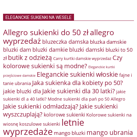
ELEGANCKIE SUKIENKI NA WESELE
Allegro sukienki do 50 zł
allegro
wyprzedaż
bluzeczka damska
bluzka damskie
bluzki damkie
bluzki dam
bluzki damski
bluzki to 50
butik z odzieżą
Czy
zł
Carry kurtki damskie wyprzedaż
kolorowe sukienki są modne?
Eleganckie kurtki
Eleganckie sukienki włoskie
fajne i
przejściowe damskie
Jaka sukienka dla kobiety po 50?
tanie ubrania
Jakie sukienki dla 30 latki?
jakie bluzki dla
jakie
sukienki dl a 40 latki? Modne sukienki dla pań po 50 Allegro
Jakie sukienki odmładzają?
Jakie sukienki
wyszczuplają?
kolorowe sukienki
Kolorowe sukienki na
letnie
wiosnę
koszulowe sukienki
wyprzedaże
mango ubrania
mango bluzki