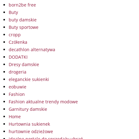
born2be free
Buty
buty damskie
Buty sportowe
cropp
Czółenka
decathlon alternatywa
DODATKI
Dresy damskie
drogeria
eleganckie sukienki
eobuwie
Fashion
Fashion aktualne trendy modowe
Garnitury damskie
Home
Hurtownia sukienek
hurtownie odzieżowe
idealne portale do sprzedaży ubrań