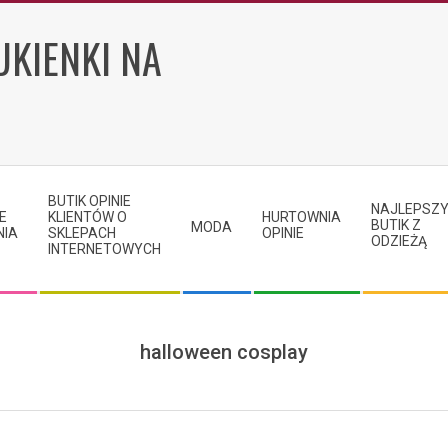
UKIENKI NA
BUTIK OPINIE
NAJLEPSZ
E
KLIENTÓW O
HURTOWNIA
BUTIK Z
MODA
NIA
SKLEPACH
OPINIE
ODZIEŻĄ
INTERNETOWYCH
halloween cosplay