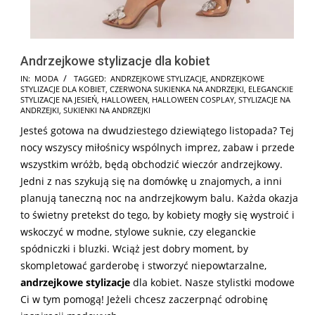
Andrzejkowe stylizacje dla kobiet
2024-
IN:
MODA
TAGGED:
ANDRZEJKOWE STYLIZACJE
,
ANDRZEJKOWE
STYLIZACJE DLA KOBIET
,
CZERWONA SUKIENKA NA ANDRZEJKI
,
ELEGANCKIE
11-
STYLIZACJE NA JESIEŃ
,
HALLOWEEN
,
HALLOWEEN COSPLAY
,
STYLIZACJE NA
15
ANDRZEJKI
,
SUKIENKI NA ANDRZEJKI
Jesteś gotowa na dwudziestego dziewiątego listopada? Tej
nocy wszyscy miłośnicy wspólnych imprez, zabaw i przede
wszystkim wróżb, będą obchodzić wieczór andrzejkowy.
Jedni z nas szykują się na domówkę u znajomych, a inni
planują taneczną noc na andrzejkowym balu. Każda okazja
to świetny pretekst do tego, by kobiety mogły się wystroić i
wskoczyć w modne, stylowe suknie, czy eleganckie
spódniczki i bluzki. Wciąż jest dobry moment, by
skompletować garderobę i stworzyć niepowtarzalne,
andrzejkowe stylizacje
dla kobiet. Nasze stylistki modowe
Ci w tym pomogą! Jeżeli chcesz zaczerpnąć odrobinę