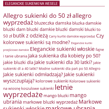
ELEGANCKIE SUKIENKI NA WESELE
Allegro sukienki do 50 zł
allegro
wyprzedaż
bluzeczka damska
bluzka damskie
bluzki damkie
bluzki dam
bluzki damski
bluzki to
butik z odzieżą
Czy
50 zł
Carry kurtki damskie wyprzedaż
kolorowe sukienki są modne?
Eleganckie kurtki
Eleganckie sukienki włoskie
fajne
przejściowe damskie
Jaka sukienka dla kobiety po 50?
i tanie ubrania
Jakie sukienki dla 30 latki?
jakie bluzki dla
jakie
sukienki dl a 40 latki? Modne sukienki dla pań po 50 Allegro
Jakie sukienki odmładzają?
Jakie sukienki
wyszczuplają?
kolorowe sukienki
Kolorowe sukienki
letnie
na wiosnę
koszulowe sukienki
wyprzedaże
mango
mango bluzki
Markowe
ubrania
markowe bluzki wyprzedaż
markowe ubrania
sukienki włoskie