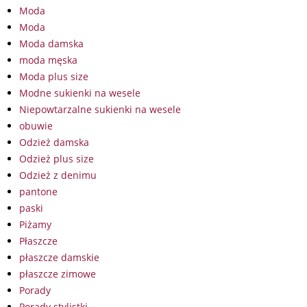
Moda
Moda
Moda damska
moda męska
Moda plus size
Modne sukienki na wesele
Niepowtarzalne sukienki na wesele
obuwie
Odzież damska
Odzież plus size
Odzież z denimu
pantone
paski
Piżamy
Płaszcze
płaszcze damskie
płaszcze zimowe
Porady
Porady stylistki