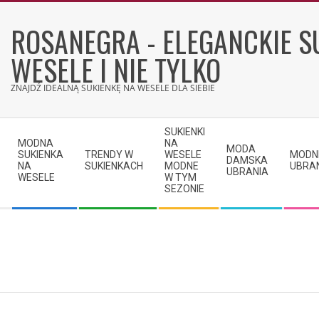
Skip
to
ROSANEGRA - ELEGANCKIE S
content
WESELE I NIE TYLKO
ZNAJDŹ IDEALNĄ SUKIENKĘ NA WESELE DLA SIEBIE
Secondary
SUKIENKI
Navigation
MODNA
NA
MODA
SUKIENKA
TRENDY W
WESELE
MODN
Menu
DAMSKA
NA
SUKIENKACH
MODNE
UBRA
UBRANIA
WESELE
W TYM
SEZONIE