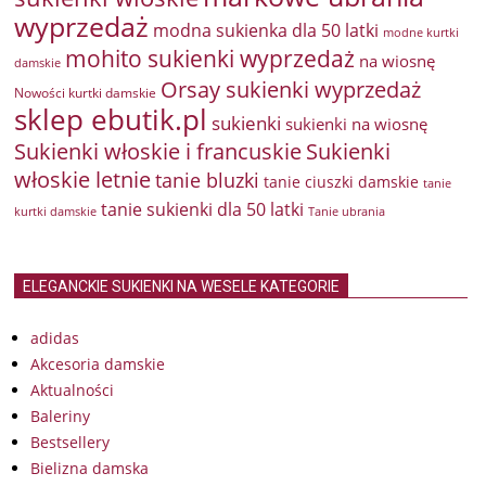
wyprzedaż
modna sukienka dla 50 latki
modne kurtki
mohito sukienki wyprzedaż
na wiosnę
damskie
Orsay sukienki wyprzedaż
Nowości kurtki damskie
sklep ebutik.pl
sukienki
sukienki na wiosnę
Sukienki włoskie i francuskie
Sukienki
włoskie letnie
tanie bluzki
tanie ciuszki damskie
tanie
tanie sukienki dla 50 latki
kurtki damskie
Tanie ubrania
ELEGANCKIE SUKIENKI NA WESELE KATEGORIE
adidas
Akcesoria damskie
Aktualności
Baleriny
Bestsellery
Bielizna damska