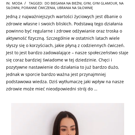
2024-
IN:
MODA
TAGGED:
DO BIEGANIA NA BIEŻNI
,
GYM
,
GYM GLAMOUR
,
NA
SIŁOWNI
,
PORANNE ĆWICZENIA
,
UBRANIA NA SIŁOWNIĘ
12-
Jedną z najważniejszych wartości życiowych jest dbanie o
10
zdrowie własne i swoich bliskich. Podstawą tego działania
powinno być regularne i zdrowe odżywianie oraz troska o
aktywność fizyczną. Szczególnie w ostatnich latach wiele
słyszy się o korzyściach, jakie płyną z codziennych ćwiczeń.
Jest to jest bardzo zadowalające – nasze społeczeństwo staje
się coraz bardziej świadome w tej dziedzinie. Chęci i
pozytywne nastawienie do działania to już bardzo dużo,
jednak w sporcie bardzo ważna jest przynajmniej
podstawowa wiedza. Dziś wytłumaczę jaki wpływ na nasze
zdrowie może mieć nieodpowiedni strój do …