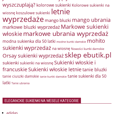
wyszczuplają?
kolorowe sukienki
Kolorowe sukienki na
letnie
wiosnę
koszulowe sukienki
wyprzedaże
mango ubrania
mango bluzki
Markowe sukienki
markowe bluzki wyprzedaż
markowe ubrania wyprzedaż
włoskie
mohito
modna sukienka dla 50 latki
modne kurtki damskie
sukienki wyprzedaż
na wiosnę
Nowości kurtki damskie
sklep ebutik.pl
Orsay sukienki wyprzedaż
Sukienki włoskie i
sukienki
sukienki na wiosnę
francuskie
Sukienki włoskie letnie
tanie bluzki
tanie sukienki dla 50
tanie ciuszki damskie
tanie kurtki damskie
latki
Tanie ubrania
ELEGANCKIE SUKIENKI NA WESELE KATEGORIE
adidas