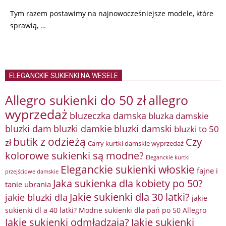
Tym razem postawimy na najnowocześniejsze modele, które
sprawią, …
ELEGANCKIE SUKIENKI NA WESELE
Allegro sukienki do 50 zł
allegro
wyprzedaż
bluzeczka damska
bluzka damskie
bluzki damkie
bluzki dam
bluzki damski
bluzki to 50
butik z odzieżą
Czy
zł
Carry kurtki damskie wyprzedaż
kolorowe sukienki są modne?
Eleganckie kurtki
Eleganckie sukienki włoskie
fajne i
przejściowe damskie
Jaka sukienka dla kobiety po 50?
tanie ubrania
Jakie sukienki dla 30 latki?
jakie bluzki dla
jakie
sukienki dl a 40 latki? Modne sukienki dla pań po 50 Allegro
Jakie sukienki odmładzają?
Jakie sukienki