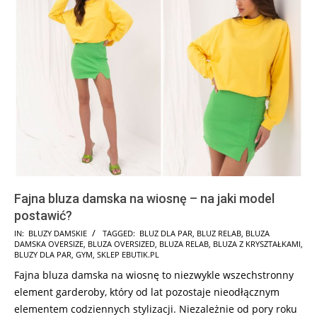
Fajna bluza damska na wiosnę – na jaki model
postawić?
2025-
IN:
BLUZY DAMSKIE
TAGGED:
BLUZ DLA PAR
,
BLUZ RELAB
,
BLUZA
DAMSKA OVERSIZE
,
BLUZA OVERSIZED
,
BLUZA RELAB
,
BLUZA Z KRYSZTAŁKAMI
,
08-
BLUZY DLA PAR
,
GYM
,
SKLEP EBUTIK.PL
31
Fajna bluza damska na wiosnę to niezwykle wszechstronny
element garderoby, który od lat pozostaje nieodłącznym
elementem codziennych stylizacji. Niezależnie od pory roku