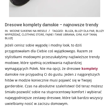
Dresowe komplety damskie – najnowsze trendy
2024-
IN:
MODNE SUKIENKI NA WESELE
TAGGED:
BLUZA
,
BLUZY DLA PAR
,
BLUZY
WYPRZEDAŻ
,
CLOTHING STORE
,
FAJNE I TANIE UBRANIA
,
GYM
,
KUP TANIĄ
08-
BLUZĘ
05
Jeżeli cenisz sobie wygodę i modny look, to dziś
przygotowałam dla Ciebie coś wyjątkowego. Razem ze
stylistkami modowymi przeszukałyśmy najświeższe trendy
modowe, które spełnią oczekiwania najbardziej
wymagających Polek. Nie ma opcji, że dresowe
komplety
damskie nie przypadną Ci do gustu. Jeden z najgorętszych
hitów w modzie koniecznie musi pojawić się w Twojej
garderobie. Czas na absolutne szaleństwo! Od teraz możesz
śmiało pozwolić sobie na stuprocentowy komfort i wybierać
najwygodniejsze zestawy dresowe, które tak bardzo wszyscy
uwielbiamy nosić w zaciszu domowym.