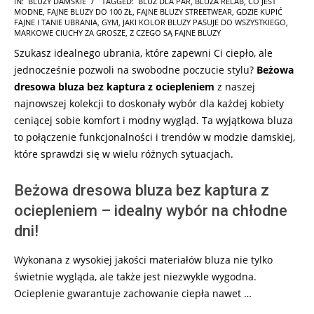
IN:
BLUZY DAMSKIE
TAGGED:
BLUZ DLA PAR
,
BLUZA RELAB
,
CO JEST
MODNE
,
FAJNE BLUZY DO 100 ZŁ
,
FAJNE BLUZY STREETWEAR
,
GDZIE KUPIĆ
09-
FAJNE I TANIE UBRANIA
,
GYM
,
JAKI KOLOR BLUZY PASUJE DO WSZYSTKIEGO
,
14
MARKOWE CIUCHY ZA GROSZE
,
Z CZEGO SĄ FAJNE BLUZY
Szukasz idealnego ubrania, które zapewni Ci ciepło, ale
jednocześnie pozwoli na swobodne poczucie stylu?
Beżowa
dresowa bluza bez kaptura z ociepleniem
z naszej
najnowszej kolekcji to doskonały wybór dla każdej kobiety
ceniącej sobie komfort i modny wygląd. Ta wyjątkowa bluza
to połączenie funkcjonalności i trendów w modzie damskiej,
które sprawdzi się w wielu różnych sytuacjach.
Beżowa dresowa bluza bez kaptura z
ociepleniem – idealny wybór na chłodne
dni!
Wykonana z wysokiej jakości materiałów bluza nie tylko
świetnie wygląda, ale także jest niezwykle wygodna.
Ocieplenie gwarantuje zachowanie ciepła nawet …