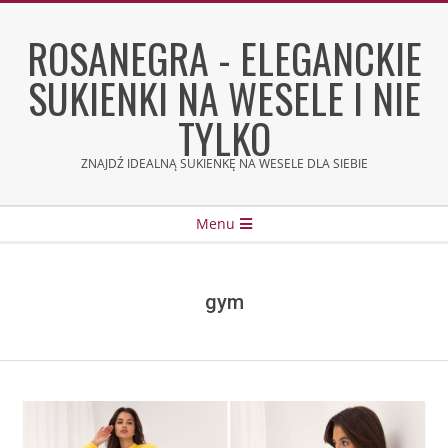
Skip
to
ROSANEGRA - ELEGANCKIE
content
SUKIENKI NA WESELE I NIE
TYLKO
ZNAJDŹ IDEALNĄ SUKIENKĘ NA WESELE DLA SIEBIE
Secondary
Menu
Navigation
Menu
gym