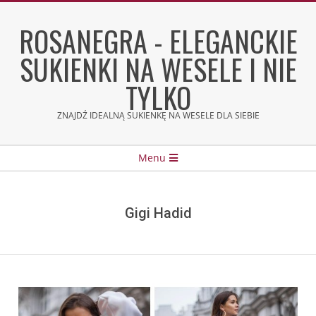
Skip
to
ROSANEGRA - ELEGANCKIE
content
SUKIENKI NA WESELE I NIE
TYLKO
ZNAJDŹ IDEALNĄ SUKIENKĘ NA WESELE DLA SIEBIE
Secondary
Menu
Navigation
Menu
Gigi Hadid