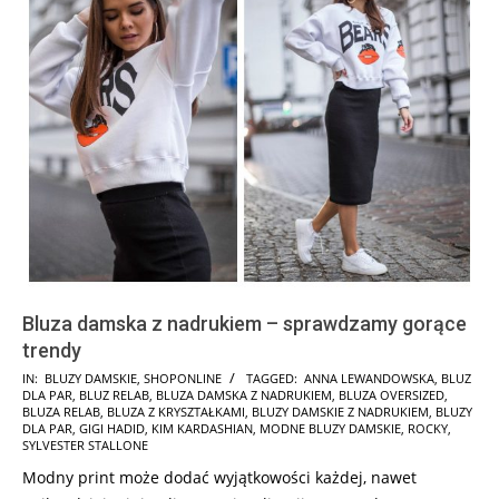
Bluza damska z nadrukiem – sprawdzamy gorące
trendy
2025-
IN:
BLUZY DAMSKIE
,
SHOPONLINE
TAGGED:
ANNA LEWANDOWSKA
,
BLUZ
DLA PAR
,
BLUZ RELAB
,
BLUZA DAMSKA Z NADRUKIEM
,
BLUZA OVERSIZED
,
02-
BLUZA RELAB
,
BLUZA Z KRYSZTAŁKAMI
,
BLUZY DAMSKIE Z NADRUKIEM
,
BLUZY
25
DLA PAR
,
GIGI HADID
,
KIM KARDASHIAN
,
MODNE BLUZY DAMSKIE
,
ROCKY
,
SYLVESTER STALLONE
Modny print może dodać wyjątkowości każdej, nawet