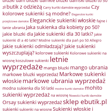
bluzki damkie
bluzki dam
bluzki damski
bluzki to 50
butik z odzieżą
Czy
zł
Carry kurtki damskie wyprzedaż
kolorowe sukienki są modne?
Eleganckie kurtki
Eleganckie sukienki włoskie
fajne i
przejściowe damskie
Jaka sukienka dla kobiety po 50?
tanie ubrania
Jakie sukienki dla 30 latki?
jakie bluzki dla
jakie
sukienki dl a 40 latki? Modne sukienki dla pań po 50 Allegro
Jakie sukienki odmładzają?
Jakie sukienki
wyszczuplają?
kolorowe sukienki
Kolorowe sukienki na
letnie
wiosnę
koszulowe sukienki
wyprzedaże
mango ubrania
mango bluzki
Markowe sukienki
markowe bluzki wyprzedaż
markowe ubrania wyprzedaż
włoskie
mohito
modna sukienka dla 50 latki
modne kurtki damskie
sukienki wyprzedaż
na wiosnę
Nowości kurtki damskie
sklep ebutik.pl
Orsay sukienki wyprzedaż
Sukienki włoskie i
sukienki
sukienki na wiosnę