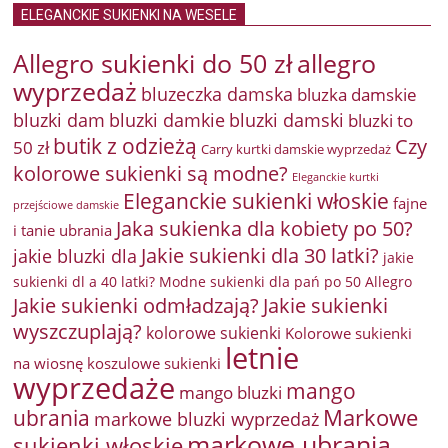
ELEGANCKIE SUKIENKI NA WESELE
Allegro sukienki do 50 zł
allegro
wyprzedaż
bluzeczka damska
bluzka damskie
bluzki damkie
bluzki dam
bluzki damski
bluzki to
butik z odzieżą
Czy
50 zł
Carry kurtki damskie wyprzedaż
kolorowe sukienki są modne?
Eleganckie kurtki
Eleganckie sukienki włoskie
fajne
przejściowe damskie
Jaka sukienka dla kobiety po 50?
i tanie ubrania
Jakie sukienki dla 30 latki?
jakie bluzki dla
jakie
sukienki dl a 40 latki? Modne sukienki dla pań po 50 Allegro
Jakie sukienki odmładzają?
Jakie sukienki
wyszczuplają?
kolorowe sukienki
Kolorowe sukienki
letnie
na wiosnę
koszulowe sukienki
wyprzedaże
mango
mango bluzki
Markowe
ubrania
markowe bluzki wyprzedaż
markowe ubrania
sukienki włoskie