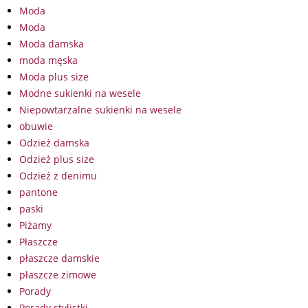
Moda
Moda
Moda damska
moda męska
Moda plus size
Modne sukienki na wesele
Niepowtarzalne sukienki na wesele
obuwie
Odzież damska
Odzież plus size
Odzież z denimu
pantone
paski
Piżamy
Płaszcze
płaszcze damskie
płaszcze zimowe
Porady
Porady stylistki