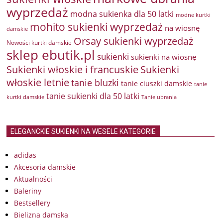
wyprzedaż
modna sukienka dla 50 latki
modne kurtki
mohito sukienki wyprzedaż
na wiosnę
damskie
Orsay sukienki wyprzedaż
Nowości kurtki damskie
sklep ebutik.pl
sukienki
sukienki na wiosnę
Sukienki włoskie i francuskie
Sukienki
włoskie letnie
tanie bluzki
tanie ciuszki damskie
tanie
tanie sukienki dla 50 latki
kurtki damskie
Tanie ubrania
ELEGANCKIE SUKIENKI NA WESELE KATEGORIE
adidas
Akcesoria damskie
Aktualności
Baleriny
Bestsellery
Bielizna damska