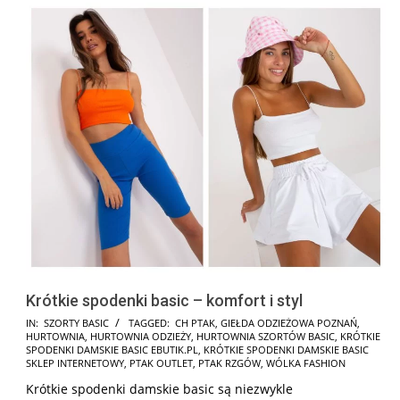
Krótkie spodenki basic – komfort i styl
2025-
IN:
SZORTY BASIC
TAGGED:
CH PTAK
,
GIEŁDA ODZIEŻOWA POZNAŃ
,
HURTOWNIA
,
HURTOWNIA ODZIEŻY
,
HURTOWNIA SZORTÓW BASIC
,
KRÓTKIE
01-
SPODENKI DAMSKIE BASIC EBUTIK.PL
,
KRÓTKIE SPODENKI DAMSKIE BASIC
27
SKLEP INTERNETOWY
,
PTAK OUTLET
,
PTAK RZGÓW
,
WÓLKA FASHION
Krótkie spodenki damskie basic są niezwykle