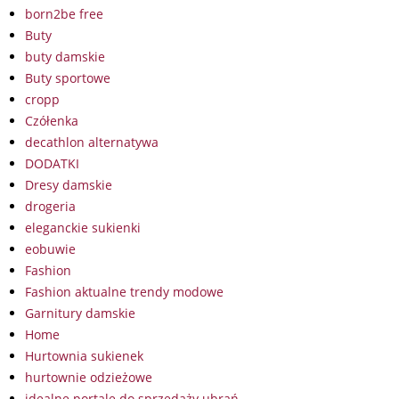
born2be free
Buty
buty damskie
Buty sportowe
cropp
Czółenka
decathlon alternatywa
DODATKI
Dresy damskie
drogeria
eleganckie sukienki
eobuwie
Fashion
Fashion aktualne trendy modowe
Garnitury damskie
Home
Hurtownia sukienek
hurtownie odzieżowe
idealne portale do sprzedaży ubrań