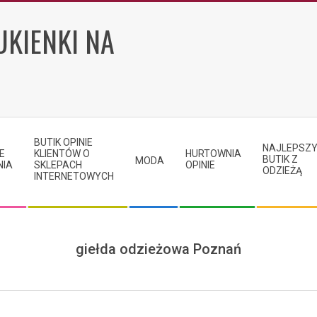
UKIENKI NA
BUTIK OPINIE
NAJLEPSZ
E
KLIENTÓW O
HURTOWNIA
BUTIK Z
MODA
NIA
SKLEPACH
OPINIE
ODZIEŻĄ
INTERNETOWYCH
giełda odzieżowa Poznań