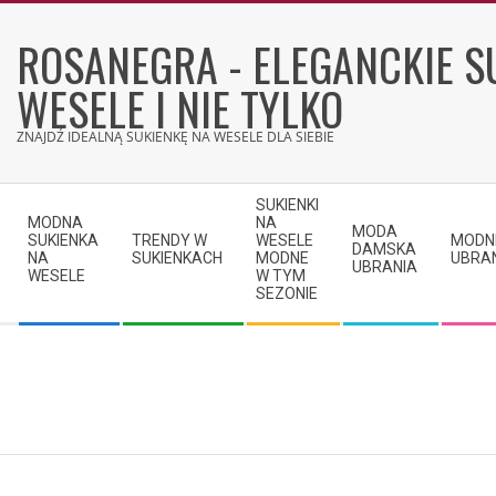
Skip
to
ROSANEGRA - ELEGANCKIE S
content
WESELE I NIE TYLKO
ZNAJDŹ IDEALNĄ SUKIENKĘ NA WESELE DLA SIEBIE
Secondary
SUKIENKI
Navigation
MODNA
NA
MODA
SUKIENKA
TRENDY W
WESELE
MODN
Menu
DAMSKA
NA
SUKIENKACH
MODNE
UBRA
UBRANIA
WESELE
W TYM
SEZONIE