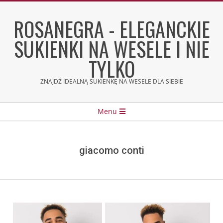
Skip
to
ROSANEGRA - ELEGANCKIE
content
SUKIENKI NA WESELE I NIE
TYLKO
ZNAJDŹ IDEALNĄ SUKIENKĘ NA WESELE DLA SIEBIE
Secondary
Menu
Navigation
Menu
giacomo conti