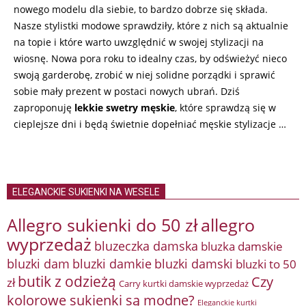
nowego modelu dla siebie, to bardzo dobrze się składa.
Nasze stylistki modowe sprawdziły, które z nich są aktualnie
na topie i które warto uwzględnić w swojej stylizacji na
wiosnę. Nowa pora roku to idealny czas, by odświeżyć nieco
swoją garderobę, zrobić w niej solidne porządki i sprawić
sobie mały prezent w postaci nowych ubrań. Dziś
zaproponuję
lekkie swetry męskie
, które sprawdzą się w
cieplejsze dni i będą świetnie dopełniać męskie stylizacje …
ELEGANCKIE SUKIENKI NA WESELE
Allegro sukienki do 50 zł
allegro
wyprzedaż
bluzeczka damska
bluzka damskie
bluzki damkie
bluzki dam
bluzki damski
bluzki to 50
butik z odzieżą
Czy
zł
Carry kurtki damskie wyprzedaż
kolorowe sukienki są modne?
Eleganckie kurtki