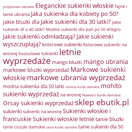
Eleganckie sukienki włoskie
fajne i
przejściowe damskie
Jaka sukienka dla kobiety po 50?
tanie ubrania
Jakie sukienki dla 30 latki?
jakie bluzki dla
jakie
sukienki dl a 40 latki? Modne sukienki dla pań po 50 Allegro
Jakie sukienki odmładzają?
Jakie sukienki
wyszczuplają?
kolorowe sukienki
Kolorowe sukienki na
letnie
wiosnę
koszulowe sukienki
wyprzedaże
mango ubrania
mango bluzki
Markowe sukienki
markowe bluzki wyprzedaż
markowe ubrania wyprzedaż
włoskie
mohito
modna sukienka dla 50 latki
modne kurtki damskie
sukienki wyprzedaż
na wiosnę
Nowości kurtki damskie
sklep ebutik.pl
Orsay sukienki wyprzedaż
Sukienki włoskie i
sukienki
sukienki na wiosnę
francuskie
Sukienki włoskie letnie
tanie bluzki
tanie sukienki dla 50
tanie ciuszki damskie
tanie kurtki damskie