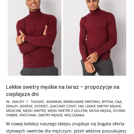
Lekkie swetry męskie na teraz – propozycje na
cieplejsze dni
2025-
IN:
ZAKUPY
TAGGED:
ANSWEAR
,
BAWEŁNIANE SWETERKI
,
BYTOM
,
C&A
,
DENLEY
,
DIVERSE
,
DSTREET
,
GIACOMO CONTI
,
HM
,
LEKKIE SWETRY MĘSKIE
,
01-
MEDICINE
,
MĘSKI SWETER
,
MĘSKI SWETER Z GOLFEM
,
MODA MĘSKA
,
OCHNIK
,
15
OMBRE
,
PRÓCHNIK
,
SWETRY MĘSKIE
,
WÓLCZANKA
W nowej kolekcji naszego sklepu znajduje się bogata oferta
stylowych swetrów dla mężczyzn. Jeżeli właśnie poszukujesz