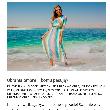
Ubrania ombre – komu pasują?
2025-
IN:
ZAKUPY
TAGGED:
GDZIE KUPIĆ UBRANIA OMBRE
,
LONDON FASHION
WEEK
,
MILANO FASHION WEEK
,
NEW YORK FASHION WEEK
,
STYLOWE
08-
UBRANIA OMBRE W FACTORYPRICE.PL
,
TANIE UBRANIA OMBRE
,
TREND NA
08
UBRANIA OMBRE
,
UBRANIA OMBRE
Kobiety uwielbiają żywe i modne stylizacje! Świetnie w tym