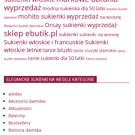
wyprzedaż
modna sukienka dla 50 latki
modne kurtki
mohito sukienki wyprzedaż
na wiosnę
damskie
Orsay sukienki wyprzedaż
Nowości kurtki damskie
sklep ebutik.pl
sukienki
sukienki na wiosnę
Sukienki włoskie i francuskie
Sukienki
włoskie letnie
tanie bluzki
tanie ciuszki damskie
tanie
tanie sukienki dla 50 latki
kurtki damskie
Tanie ubrania
ELEGANCKIE SUKIENKI NA WESELE KATEGORIE
adidas
Akcesoria damskie
Aktualności
Baleriny
Bestsellery
Bielizna damska