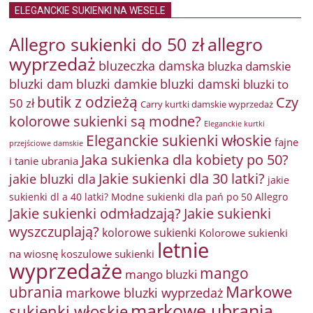
ELEGANCKIE SUKIENKI NA WESELE
Allegro sukienki do 50 zł
allegro
wyprzedaż
bluzeczka damska
bluzka damskie
bluzki damkie
bluzki dam
bluzki damski
bluzki to
butik z odzieżą
Czy
50 zł
Carry kurtki damskie wyprzedaż
kolorowe sukienki są modne?
Eleganckie kurtki
Eleganckie sukienki włoskie
fajne
przejściowe damskie
Jaka sukienka dla kobiety po 50?
i tanie ubrania
Jakie sukienki dla 30 latki?
jakie bluzki dla
jakie
sukienki dl a 40 latki? Modne sukienki dla pań po 50 Allegro
Jakie sukienki odmładzają?
Jakie sukienki
wyszczuplają?
kolorowe sukienki
Kolorowe sukienki
letnie
na wiosnę
koszulowe sukienki
wyprzedaże
mango
mango bluzki
Markowe
ubrania
markowe bluzki wyprzedaż
markowe ubrania
sukienki włoskie