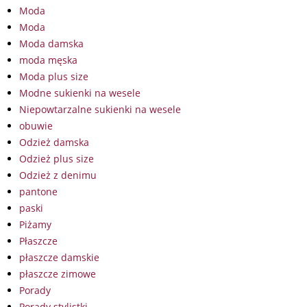
Moda
Moda
Moda damska
moda męska
Moda plus size
Modne sukienki na wesele
Niepowtarzalne sukienki na wesele
obuwie
Odzież damska
Odzież plus size
Odzież z denimu
pantone
paski
Piżamy
Płaszcze
płaszcze damskie
płaszcze zimowe
Porady
Porady stylistki