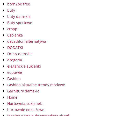
born2be free
Buty
buty damskie
Buty sportowe
cropp
Czółenka
decathlon alternatywa
DODATKI
Dresy damskie
drogeria
eleganckie sukienki
eobuwie
Fashion
Fashion aktualne trendy modowe
Garnitury damskie
Home
Hurtownia sukienek
hurtownie odzieżowe
idealne portale do sprzedaży ubrań