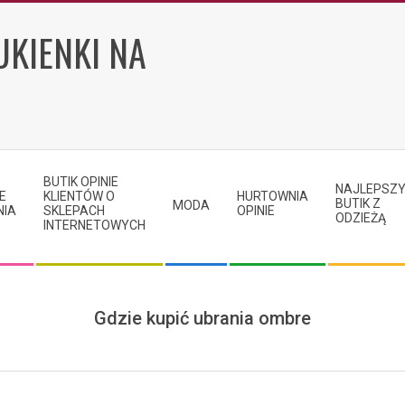
UKIENKI NA
BUTIK OPINIE
NAJLEPSZ
E
KLIENTÓW O
HURTOWNIA
BUTIK Z
MODA
NIA
SKLEPACH
OPINIE
ODZIEŻĄ
INTERNETOWYCH
Gdzie kupić ubrania ombre