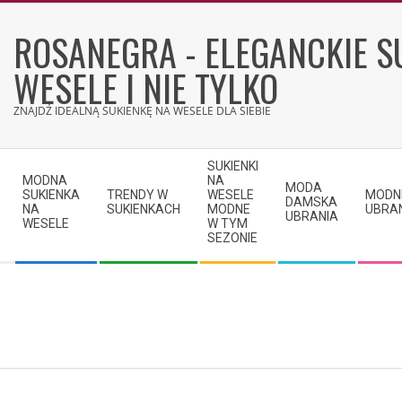
Skip
to
ROSANEGRA - ELEGANCKIE S
content
WESELE I NIE TYLKO
ZNAJDŹ IDEALNĄ SUKIENKĘ NA WESELE DLA SIEBIE
Secondary
SUKIENKI
Navigation
MODNA
NA
MODA
SUKIENKA
TRENDY W
WESELE
MODN
Menu
DAMSKA
NA
SUKIENKACH
MODNE
UBRA
UBRANIA
WESELE
W TYM
SEZONIE