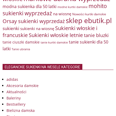
mohito
modna sukienka dla 50 latki
modne kurtki damskie
sukienki wyprzedaż
na wiosnę
Nowości kurtki damskie
sklep ebutik.pl
Orsay sukienki wyprzedaż
Sukienki włoskie i
sukienki
sukienki na wiosnę
francuskie
Sukienki włoskie letnie
tanie bluzki
tanie sukienki dla 50
tanie ciuszki damskie
tanie kurtki damskie
latki
Tanie ubrania
ELEGANCKIE SUKIENKI NA WESELE KATEGORIE
adidas
Akcesoria damskie
Aktualności
Baleriny
Bestsellery
Bielizna damska