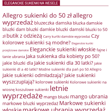
ELEGANCKIE SUKIENKI NA WESELE
Allegro sukienki do 50 zł
allegro
wyprzedaż
bluzeczka damska
bluzka damskie
bluzki damkie
bluzki dam
bluzki damski
bluzki to 50
butik z odzieżą
Czy
zł
Carry kurtki damskie wyprzedaż
kolorowe sukienki są modne?
Eleganckie kurtki
Eleganckie sukienki włoskie
fajne i
przejściowe damskie
Jaka sukienka dla kobiety po 50?
tanie ubrania
Jakie sukienki dla 30 latki?
jakie bluzki dla
jakie
sukienki dl a 40 latki? Modne sukienki dla pań po 50 Allegro
Jakie sukienki odmładzają?
Jakie sukienki
wyszczuplają?
kolorowe sukienki
Kolorowe sukienki na
letnie
wiosnę
koszulowe sukienki
wyprzedaże
mango ubrania
mango bluzki
Markowe sukienki
markowe bluzki wyprzedaż
markowe ubrania wyprzedaż
włoskie