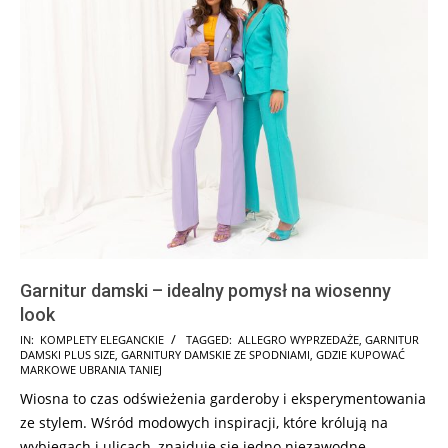
Garnitur damski – idealny pomysł na wiosenny
look
2026-
IN:
KOMPLETY ELEGANCKIE
TAGGED:
ALLEGRO WYPRZEDAŻE
,
GARNITUR
DAMSKI PLUS SIZE
,
GARNITURY DAMSKIE ZE SPODNIAMI
,
GDZIE KUPOWAĆ
05-
MARKOWE UBRANIA TANIEJ
12
Wiosna to czas odświeżenia garderoby i eksperymentowania
ze stylem. Wśród modowych inspiracji, które królują na
wybiegach i ulicach, znajduje się jedno niezawodne