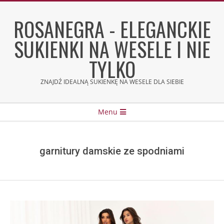
Skip
to
ROSANEGRA - ELEGANCKIE
content
SUKIENKI NA WESELE I NIE
TYLKO
ZNAJDŹ IDEALNĄ SUKIENKĘ NA WESELE DLA SIEBIE
Secondary
Menu
Navigation
Menu
garnitury damskie ze spodniami