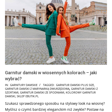
Garnitur damski w wiosennych kolorach – jaki
wybrać?
2026-
IN:
GARNITURY DAMSKIE
TAGGED:
GARNITUR DAMSKI PLUS SIZE
,
GARNITUR DAMSKI Z MARYNARKĄ DWURZĘDOWĄ
,
GARNITUR DAMSKI Z
05-
SZORTAMI
,
GARNITUR DAMSKI ZE SPODNIAMI
,
KOLOROWY GARNITUR
09
DAMSKI
,
SKLEP EBUTIK.PL
Szukasz sprawdzonego sposobu na stylowy look na wiosnę?
Myślisz o czymś bardziej eleganckim niż zwykle? Postaw na