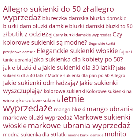
Allegro sukienki do 50 zł
allegro
wyprzedaż
bluzeczka damska
bluzka damskie
bluzki damkie
bluzki dam
bluzki damski
bluzki to 50
butik z odzieżą
Czy
zł
Carry kurtki damskie wyprzedaż
kolorowe sukienki są modne?
Eleganckie kurtki
Eleganckie sukienki włoskie
fajne i
przejściowe damskie
Jaka sukienka dla kobiety po 50?
tanie ubrania
Jakie sukienki dla 30 latki?
jakie bluzki dla
jakie
sukienki dl a 40 latki? Modne sukienki dla pań po 50 Allegro
Jakie sukienki odmładzają?
Jakie sukienki
wyszczuplają?
kolorowe sukienki
Kolorowe sukienki na
letnie
wiosnę
koszulowe sukienki
wyprzedaże
mango ubrania
mango bluzki
Markowe sukienki
markowe bluzki wyprzedaż
markowe ubrania wyprzedaż
włoskie
mohito
modna sukienka dla 50 latki
modne kurtki damskie