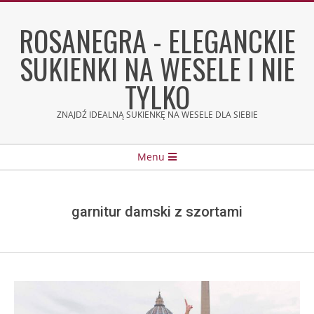
Skip
to
ROSANEGRA - ELEGANCKIE
content
SUKIENKI NA WESELE I NIE
TYLKO
ZNAJDŹ IDEALNĄ SUKIENKĘ NA WESELE DLA SIEBIE
Secondary
Menu
Navigation
Menu
garnitur damski z szortami