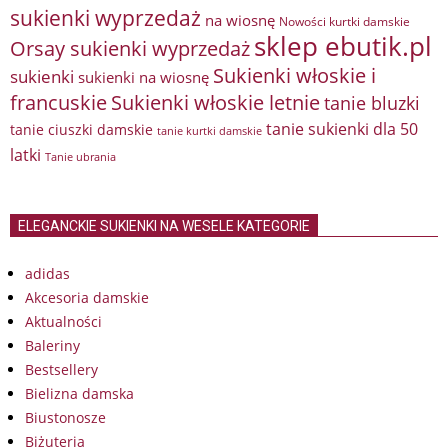
sukienki wyprzedaż
na wiosnę
Nowości kurtki damskie
sklep ebutik.pl
Orsay sukienki wyprzedaż
Sukienki włoskie i
sukienki
sukienki na wiosnę
francuskie
Sukienki włoskie letnie
tanie bluzki
tanie sukienki dla 50
tanie ciuszki damskie
tanie kurtki damskie
latki
Tanie ubrania
ELEGANCKIE SUKIENKI NA WESELE KATEGORIE
adidas
Akcesoria damskie
Aktualności
Baleriny
Bestsellery
Bielizna damska
Biustonosze
Biżuteria