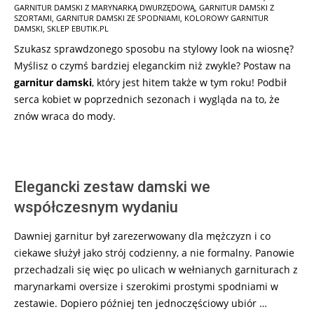
GARNITUR DAMSKI Z MARYNARKĄ DWURZĘDOWĄ
,
GARNITUR DAMSKI Z
05-
SZORTAMI
,
GARNITUR DAMSKI ZE SPODNIAMI
,
KOLOROWY GARNITUR
09
DAMSKI
,
SKLEP EBUTIK.PL
Szukasz sprawdzonego sposobu na stylowy look na wiosnę?
Myślisz o czymś bardziej eleganckim niż zwykle? Postaw na
garnitur damski
, który jest hitem także w tym roku! Podbił
serca kobiet w poprzednich sezonach i wygląda na to, że
znów wraca do mody.
Elegancki zestaw damski we
współczesnym wydaniu
Dawniej garnitur był zarezerwowany dla mężczyzn i co
ciekawe służył jako strój codzienny, a nie formalny. Panowie
przechadzali się więc po ulicach w wełnianych garniturach z
marynarkami oversize i szerokimi prostymi spodniami w
zestawie. Dopiero później ten jednoczęściowy ubiór …