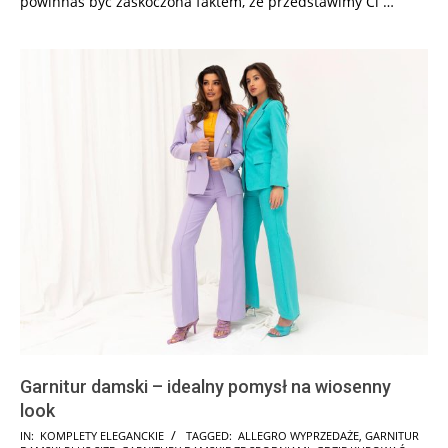
powinnaś być zaskoczona faktem, że przedstawimy Ci
…
Garnitur damski – idealny pomysł na wiosenny
look
2026-
IN:
KOMPLETY ELEGANCKIE
TAGGED:
ALLEGRO WYPRZEDAŻE
,
GARNITUR