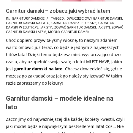
Garnitur damski – zobacz jaki wybrać latem
2026-
IN:
GARNITURY DAMSKIE
TAGGED:
DWUCZĘŚCIOWY GARNITUR DAMSKI
,
GARNITUR DAMSKI NA LATO
,
GARNITUR DAMSKI PLUS SIZE
,
GARNITUR
05-
DAMSKI W EBUTIK.PL
,
JAK STYLIZOWAĆ GARNITUR DAMSKI
,
JAK STYLIZOWAĆ
14
GARNITUR DAMSKI LATEM
,
MODNY GARNITUR DAMSKI
Choć dopiero przywitałyśmy wiosnę, to naszym zdaniem
warto omówić już teraz, co będzie jednym z największych
hitów lata! Dzięki temu będziesz mieć wystarczająco dużo
czasu, aby uzupełnić swoją szafę o letni MUST HAVE, jakim
jest
garnitur damski na lato
. Chcesz dowiedzieć się, gdzie
możesz go zakładać oraz jak go należy stylizować? W takim
razie zapraszamy do lektury!
Garnitur damski – modele idealne na
lato
Zacznijmy od najważniejszej dla każdej kobiety kwestii, czyli
jaki model będzie największym bestsellerem lata! Cóż… Nie