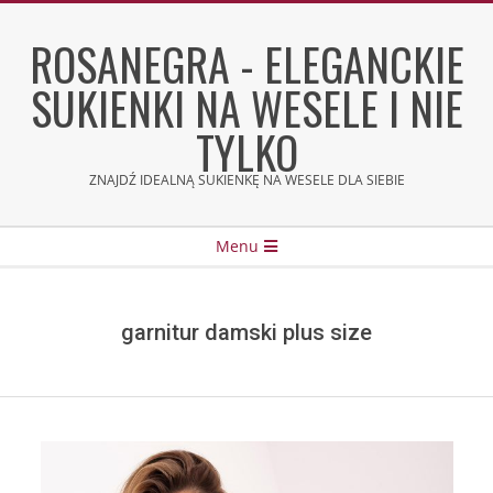
Skip
to
ROSANEGRA - ELEGANCKIE
content
SUKIENKI NA WESELE I NIE
TYLKO
ZNAJDŹ IDEALNĄ SUKIENKĘ NA WESELE DLA SIEBIE
Secondary
Menu
Navigation
Menu
garnitur damski plus size