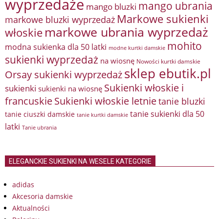
wyprzedaże
mango ubrania
mango bluzki
Markowe sukienki
markowe bluzki wyprzedaż
markowe ubrania wyprzedaż
włoskie
mohito
modna sukienka dla 50 latki
modne kurtki damskie
sukienki wyprzedaż
na wiosnę
Nowości kurtki damskie
sklep ebutik.pl
Orsay sukienki wyprzedaż
Sukienki włoskie i
sukienki
sukienki na wiosnę
francuskie
Sukienki włoskie letnie
tanie bluzki
tanie sukienki dla 50
tanie ciuszki damskie
tanie kurtki damskie
latki
Tanie ubrania
ELEGANCKIE SUKIENKI NA WESELE KATEGORIE
adidas
Akcesoria damskie
Aktualności