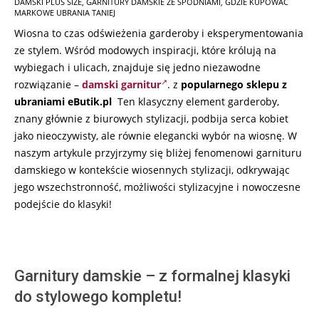
DAMSKI PLUS SIZE
,
GARNITURY DAMSKIE ZE SPODNIAMI
,
GDZIE KUPOWAĆ
05-
MARKOWE UBRANIA TANIEJ
12
Wiosna to czas odświeżenia garderoby i eksperymentowania
ze stylem. Wśród modowych inspiracji, które królują na
wybiegach i ulicach, znajduje się jedno niezawodne
rozwiązanie –
damski garnitur
. z
popularnego sklepu z
ubraniami eButik.pl
Ten klasyczny element garderoby,
znany głównie z biurowych stylizacji, podbija serca kobiet
jako nieoczywisty, ale równie elegancki wybór na wiosnę. W
naszym artykule przyjrzymy się bliżej fenomenowi garnituru
damskiego w kontekście wiosennych stylizacji, odkrywając
jego wszechstronność, możliwości stylizacyjne i nowoczesne
podejście do klasyki!
Garnitury damskie – z formalnej klasyki
do stylowego kompletu!