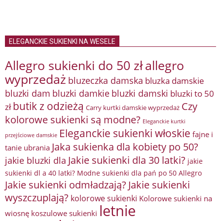
ELEGANCKIE SUKIENKI NA WESELE
Allegro sukienki do 50 zł
allegro
wyprzedaż
bluzeczka damska
bluzka damskie
bluzki damkie
bluzki dam
bluzki damski
bluzki to 50
butik z odzieżą
Czy
zł
Carry kurtki damskie wyprzedaż
kolorowe sukienki są modne?
Eleganckie kurtki
Eleganckie sukienki włoskie
fajne i
przejściowe damskie
Jaka sukienka dla kobiety po 50?
tanie ubrania
Jakie sukienki dla 30 latki?
jakie bluzki dla
jakie
sukienki dl a 40 latki? Modne sukienki dla pań po 50 Allegro
Jakie sukienki odmładzają?
Jakie sukienki
wyszczuplają?
kolorowe sukienki
Kolorowe sukienki na
letnie
wiosnę
koszulowe sukienki