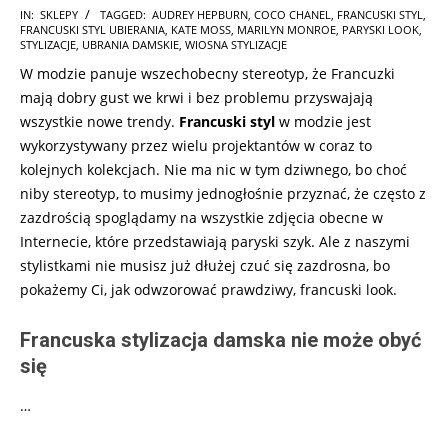
2025-
IN:
SKLEPY
TAGGED:
AUDREY HEPBURN
,
COCO CHANEL
,
FRANCUSKI STYL
,
FRANCUSKI STYL UBIERANIA
,
KATE MOSS
,
MARILYN MONROE
,
PARYSKI LOOK
,
03-
STYLIZACJE
,
UBRANIA DAMSKIE
,
WIOSNA STYLIZACJE
03
W modzie panuje wszechobecny stereotyp, że Francuzki
mają dobry gust we krwi i bez problemu przyswajają
wszystkie nowe trendy.
Francuski styl
w modzie jest
wykorzystywany przez wielu projektantów w coraz to
kolejnych kolekcjach. Nie ma nic w tym dziwnego, bo choć
niby stereotyp, to musimy jednogłośnie przyznać, że często z
zazdrością spoglądamy na wszystkie zdjęcia obecne w
Internecie, które przedstawiają paryski szyk. Ale z naszymi
stylistkami nie musisz już dłużej czuć się zazdrosna, bo
pokażemy Ci, jak odwzorować prawdziwy, francuski look.
Francuska stylizacja damska nie może obyć
się
…