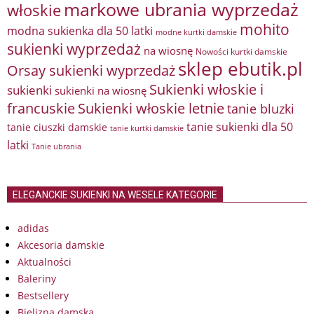
markowe ubrania wyprzedaż
włoskie
mohito
modna sukienka dla 50 latki
modne kurtki damskie
sukienki wyprzedaż
na wiosnę
Nowości kurtki damskie
sklep ebutik.pl
Orsay sukienki wyprzedaż
Sukienki włoskie i
sukienki
sukienki na wiosnę
francuskie
Sukienki włoskie letnie
tanie bluzki
tanie sukienki dla 50
tanie ciuszki damskie
tanie kurtki damskie
latki
Tanie ubrania
ELEGANCKIE SUKIENKI NA WESELE KATEGORIE
adidas
Akcesoria damskie
Aktualności
Baleriny
Bestsellery
Bielizna damska