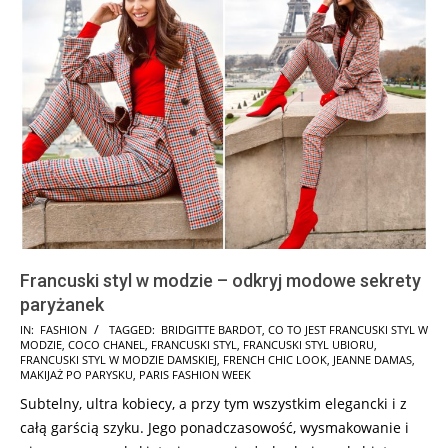
Francuski styl w modzie – odkryj modowe sekrety
paryżanek
2025-
IN:
FASHION
TAGGED:
BRIDGITTE BARDOT
,
CO TO JEST FRANCUSKI STYL W
MODZIE
,
COCO CHANEL
,
FRANCUSKI STYL
,
FRANCUSKI STYL UBIORU
,
07-
FRANCUSKI STYL W MODZIE DAMSKIEJ
,
FRENCH CHIC LOOK
,
JEANNE DAMAS
,
31
MAKIJAŻ PO PARYSKU
,
PARIS FASHION WEEK
Subtelny, ultra kobiecy, a przy tym wszystkim elegancki i z
całą garścią szyku. Jego ponadczasowość, wysmakowanie i