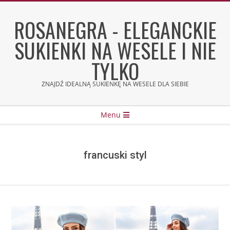
Skip
to
ROSANEGRA - ELEGANCKIE
content
SUKIENKI NA WESELE I NIE
TYLKO
ZNAJDŹ IDEALNĄ SUKIENKĘ NA WESELE DLA SIEBIE
Secondary
Menu
Navigation
Menu
francuski styl