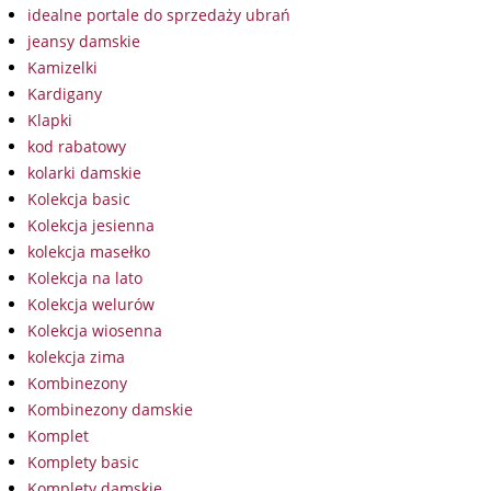
idealne portale do sprzedaży ubrań
jeansy damskie
Kamizelki
Kardigany
Klapki
kod rabatowy
kolarki damskie
Kolekcja basic
Kolekcja jesienna
kolekcja masełko
Kolekcja na lato
Kolekcja welurów
Kolekcja wiosenna
kolekcja zima
Kombinezony
Kombinezony damskie
Komplet
Komplety basic
Komplety damskie