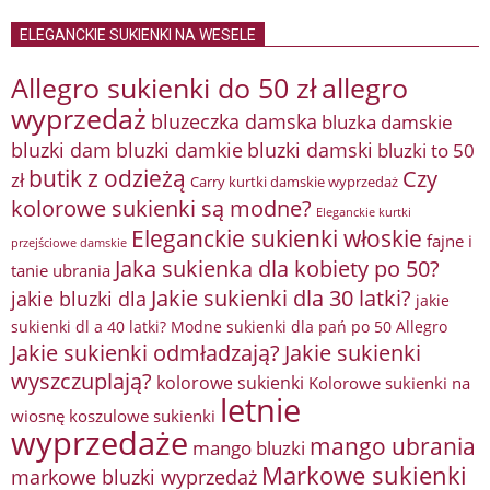
ELEGANCKIE SUKIENKI NA WESELE
Allegro sukienki do 50 zł
allegro
wyprzedaż
bluzeczka damska
bluzka damskie
bluzki damkie
bluzki dam
bluzki damski
bluzki to 50
butik z odzieżą
Czy
zł
Carry kurtki damskie wyprzedaż
kolorowe sukienki są modne?
Eleganckie kurtki
Eleganckie sukienki włoskie
fajne i
przejściowe damskie
Jaka sukienka dla kobiety po 50?
tanie ubrania
Jakie sukienki dla 30 latki?
jakie bluzki dla
jakie
sukienki dl a 40 latki? Modne sukienki dla pań po 50 Allegro
Jakie sukienki odmładzają?
Jakie sukienki
wyszczuplają?
kolorowe sukienki
Kolorowe sukienki na
letnie
wiosnę
koszulowe sukienki
wyprzedaże
mango ubrania
mango bluzki
Markowe sukienki
markowe bluzki wyprzedaż