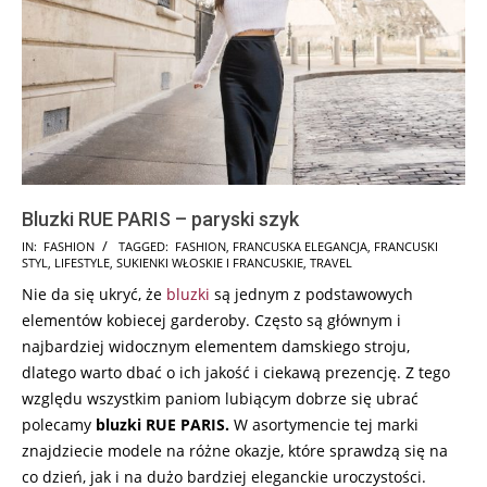
Bluzki RUE PARIS – paryski szyk
2025-
IN:
FASHION
TAGGED:
FASHION
,
FRANCUSKA ELEGANCJA
,
FRANCUSKI
STYL
,
LIFESTYLE
,
SUKIENKI WŁOSKIE I FRANCUSKIE
,
TRAVEL
06-
Nie da się ukryć, że
bluzki
są jednym z podstawowych
17
elementów kobiecej garderoby. Często są głównym i
najbardziej widocznym elementem damskiego stroju,
dlatego warto dbać o ich jakość i ciekawą prezencję. Z tego
względu wszystkim paniom lubiącym dobrze się ubrać
polecamy
bluzki RUE PARIS.
W asortymencie tej marki
znajdziecie modele na różne okazje, które sprawdzą się na
co dzień, jak i na dużo bardziej eleganckie uroczystości.