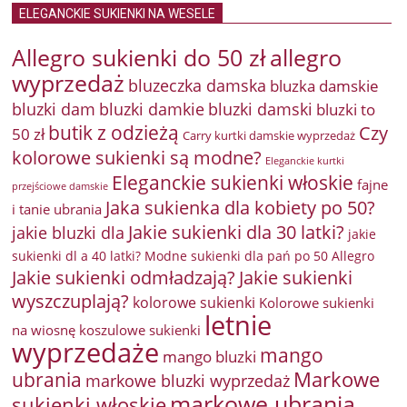
ELEGANCKIE SUKIENKI NA WESELE
Allegro sukienki do 50 zł
allegro
wyprzedaż
bluzeczka damska
bluzka damskie
bluzki damkie
bluzki dam
bluzki damski
bluzki to
butik z odzieżą
Czy
50 zł
Carry kurtki damskie wyprzedaż
kolorowe sukienki są modne?
Eleganckie kurtki
Eleganckie sukienki włoskie
fajne
przejściowe damskie
Jaka sukienka dla kobiety po 50?
i tanie ubrania
Jakie sukienki dla 30 latki?
jakie bluzki dla
jakie
sukienki dl a 40 latki? Modne sukienki dla pań po 50 Allegro
Jakie sukienki odmładzają?
Jakie sukienki
wyszczuplają?
kolorowe sukienki
Kolorowe sukienki
letnie
na wiosnę
koszulowe sukienki
wyprzedaże
mango
mango bluzki
Markowe
ubrania
markowe bluzki wyprzedaż
markowe ubrania
sukienki włoskie