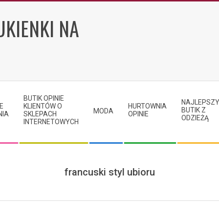
UKIENKI NA
BUTIK OPINIE
NAJLEPSZ
E
KLIENTÓW O
HURTOWNIA
BUTIK Z
MODA
NIA
SKLEPACH
OPINIE
ODZIEŻĄ
INTERNETOWYCH
francuski styl ubioru