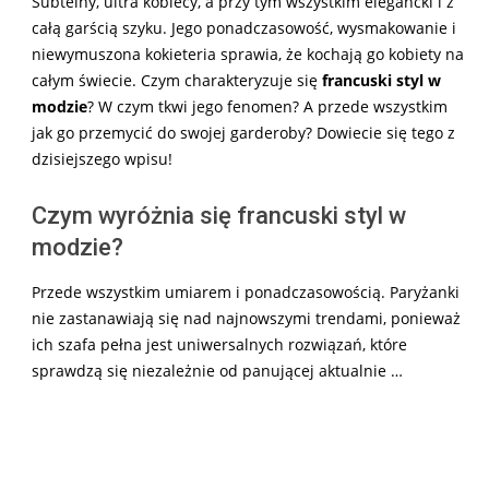
Subtelny, ultra kobiecy, a przy tym wszystkim elegancki i z
całą garścią szyku. Jego ponadczasowość, wysmakowanie i
niewymuszona kokieteria sprawia, że kochają go kobiety na
całym świecie. Czym charakteryzuje się
francuski styl w
modzie
? W czym tkwi jego fenomen? A przede wszystkim
jak go przemycić do swojej garderoby? Dowiecie się tego z
dzisiejszego wpisu!
Czym wyróżnia się francuski styl w
modzie?
Przede wszystkim umiarem i ponadczasowością. Paryżanki
nie zastanawiają się nad najnowszymi trendami, ponieważ
ich szafa pełna jest uniwersalnych rozwiązań, które
sprawdzą się niezależnie od panującej aktualnie …