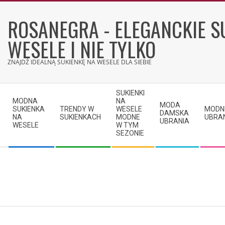
Skip
to
ROSANEGRA - ELEGANCKIE S
content
WESELE I NIE TYLKO
ZNAJDŹ IDEALNĄ SUKIENKĘ NA WESELE DLA SIEBIE
Secondary
SUKIENKI
Navigation
MODNA
NA
MODA
SUKIENKA
TRENDY W
WESELE
MODN
Menu
DAMSKA
NA
SUKIENKACH
MODNE
UBRA
UBRANIA
WESELE
W TYM
SEZONIE