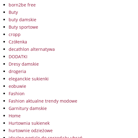
born2be free
Buty
buty damskie
Buty sportowe
cropp
Czółenka
decathlon alternatywa
DODATKI
Dresy damskie
drogeria
eleganckie sukienki
eobuwie
Fashion
Fashion aktualne trendy modowe
Garnitury damskie
Home
Hurtownia sukienek
hurtownie odzieżowe
idealne portale do sprzedaży ubrań