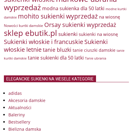
wyprzedaż
modna sukienka dla 50 latki
modne kurtki
mohito sukienki wyprzedaż
na wiosnę
damskie
Orsay sukienki wyprzedaż
Nowości kurtki damskie
sklep ebutik.pl
sukienki
sukienki na wiosnę
Sukienki włoskie i francuskie
Sukienki
włoskie letnie
tanie bluzki
tanie ciuszki damskie
tanie
tanie sukienki dla 50 latki
kurtki damskie
Tanie ubrania
ELEGANCKIE SUKIENKI NA WESELE KATEGORIE
adidas
Akcesoria damskie
Aktualności
Baleriny
Bestsellery
Bielizna damska