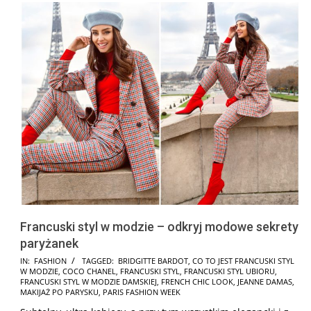
Francuski styl w modzie – odkryj modowe sekrety
paryżanek
2025-
IN:
FASHION
TAGGED:
BRIDGITTE BARDOT
,
CO TO JEST FRANCUSKI STYL
W MODZIE
,
COCO CHANEL
,
FRANCUSKI STYL
,
FRANCUSKI STYL UBIORU
,
07-
FRANCUSKI STYL W MODZIE DAMSKIEJ
,
FRENCH CHIC LOOK
,
JEANNE DAMAS
,
31
MAKIJAŻ PO PARYSKU
,
PARIS FASHION WEEK