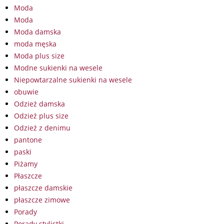
Moda
Moda
Moda damska
moda męska
Moda plus size
Modne sukienki na wesele
Niepowtarzalne sukienki na wesele
obuwie
Odzież damska
Odzież plus size
Odzież z denimu
pantone
paski
Piżamy
Płaszcze
płaszcze damskie
płaszcze zimowe
Porady
Porady stylistki