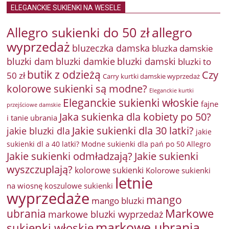
ELEGANCKIE SUKIENKI NA WESELE
Allegro sukienki do 50 zł
allegro
wyprzedaż
bluzeczka damska
bluzka damskie
bluzki damkie
bluzki dam
bluzki damski
bluzki to
butik z odzieżą
Czy
50 zł
Carry kurtki damskie wyprzedaż
kolorowe sukienki są modne?
Eleganckie kurtki
Eleganckie sukienki włoskie
fajne
przejściowe damskie
Jaka sukienka dla kobiety po 50?
i tanie ubrania
Jakie sukienki dla 30 latki?
jakie bluzki dla
jakie
sukienki dl a 40 latki? Modne sukienki dla pań po 50 Allegro
Jakie sukienki odmładzają?
Jakie sukienki
wyszczuplają?
kolorowe sukienki
Kolorowe sukienki
letnie
na wiosnę
koszulowe sukienki
wyprzedaże
mango
mango bluzki
Markowe
ubrania
markowe bluzki wyprzedaż
markowe ubrania
sukienki włoskie