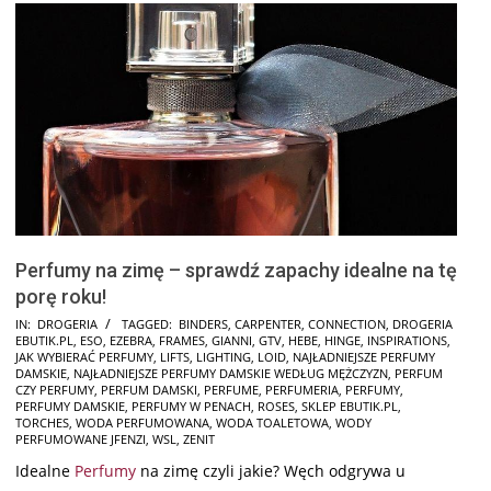
Perfumy na zimę – sprawdź zapachy idealne na tę
porę roku!
2024-
IN:
DROGERIA
TAGGED:
BINDERS
,
CARPENTER
,
CONNECTION
,
DROGERIA
EBUTIK.PL
,
ESO
,
EZEBRA
,
FRAMES
,
GIANNI
,
GTV
,
HEBE
,
HINGE
,
INSPIRATIONS
,
11-
JAK WYBIERAĆ PERFUMY
,
LIFTS
,
LIGHTING
,
LOID
,
NAJŁADNIEJSZE PERFUMY
25
DAMSKIE
,
NAJŁADNIEJSZE PERFUMY DAMSKIE WEDŁUG MĘŻCZYZN
,
PERFUM
CZY PERFUMY
,
PERFUM DAMSKI
,
PERFUME
,
PERFUMERIA
,
PERFUMY
,
PERFUMY DAMSKIE
,
PERFUMY W PENACH
,
ROSES
,
SKLEP EBUTIK.PL
,
TORCHES
,
WODA PERFUMOWANA
,
WODA TOALETOWA
,
WODY
PERFUMOWANE JFENZI
,
WSL
,
ZENIT
Idealne
Perfumy
na zimę czyli jakie? Węch odgrywa u