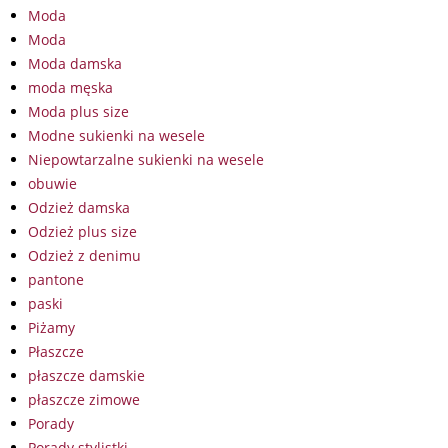
Moda
Moda
Moda damska
moda męska
Moda plus size
Modne sukienki na wesele
Niepowtarzalne sukienki na wesele
obuwie
Odzież damska
Odzież plus size
Odzież z denimu
pantone
paski
Piżamy
Płaszcze
płaszcze damskie
płaszcze zimowe
Porady
Porady stylistki