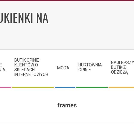
UKIENKI NA
BUTIK OPINIE
NAJLEPSZ
E
KLIENTÓW O
HURTOWNIA
BUTIK Z
MODA
NIA
SKLEPACH
OPINIE
ODZIEŻĄ
INTERNETOWYCH
frames