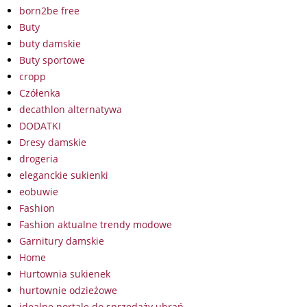
born2be free
Buty
buty damskie
Buty sportowe
cropp
Czółenka
decathlon alternatywa
DODATKI
Dresy damskie
drogeria
eleganckie sukienki
eobuwie
Fashion
Fashion aktualne trendy modowe
Garnitury damskie
Home
Hurtownia sukienek
hurtownie odzieżowe
idealne portale do sprzedaży ubrań