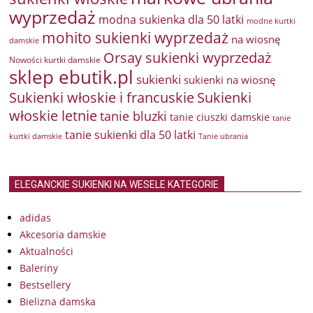
wyprzedaż
modna sukienka dla 50 latki
modne kurtki
mohito sukienki wyprzedaż
na wiosnę
damskie
Orsay sukienki wyprzedaż
Nowości kurtki damskie
sklep ebutik.pl
sukienki
sukienki na wiosnę
Sukienki włoskie i francuskie
Sukienki
włoskie letnie
tanie bluzki
tanie ciuszki damskie
tanie
tanie sukienki dla 50 latki
kurtki damskie
Tanie ubrania
ELEGANCKIE SUKIENKI NA WESELE KATEGORIE
adidas
Akcesoria damskie
Aktualności
Baleriny
Bestsellery
Bielizna damska