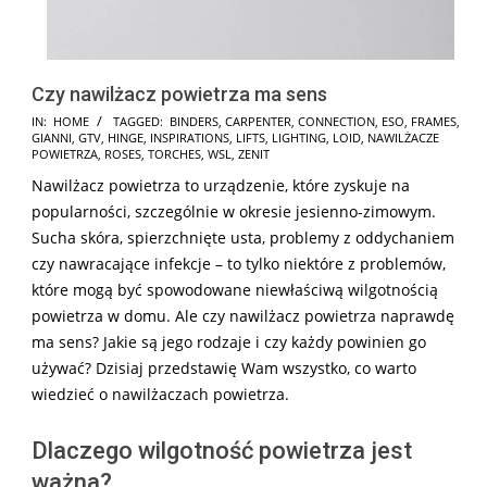
Czy nawilżacz powietrza ma sens
2024-
IN:
HOME
TAGGED:
BINDERS
,
CARPENTER
,
CONNECTION
,
ESO
,
FRAMES
,
GIANNI
,
GTV
,
HINGE
,
INSPIRATIONS
,
LIFTS
,
LIGHTING
,
LOID
,
NAWILŻACZE
11-
POWIETRZA
,
ROSES
,
TORCHES
,
WSL
,
ZENIT
29
Nawilżacz powietrza to urządzenie, które zyskuje na
popularności, szczególnie w okresie jesienno-zimowym.
Sucha skóra, spierzchnięte usta, problemy z oddychaniem
czy nawracające infekcje – to tylko niektóre z problemów,
które mogą być spowodowane niewłaściwą wilgotnością
powietrza w domu. Ale czy nawilżacz powietrza naprawdę
ma sens? Jakie są jego rodzaje i czy każdy powinien go
używać? Dzisiaj przedstawię Wam wszystko, co warto
wiedzieć o nawilżaczach powietrza.
Dlaczego wilgotność powietrza jest
ważna?