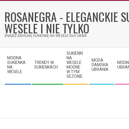
Skip
to
ROSANEGRA - ELEGANCKIE S
content
WESELE I NIE TYLKO
ZNAJDŹ IDEALNĄ SUKIENKĘ NA WESELE DLA SIEBIE
Secondary
SUKIENKI
Navigation
MODNA
NA
MODA
SUKIENKA
TRENDY W
WESELE
MODN
Menu
DAMSKA
NA
SUKIENKACH
MODNE
UBRA
UBRANIA
WESELE
W TYM
SEZONIE