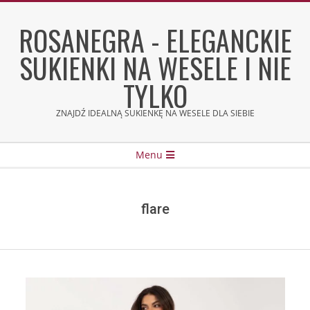
Skip
to
ROSANEGRA - ELEGANCKIE
content
SUKIENKI NA WESELE I NIE
TYLKO
ZNAJDŹ IDEALNĄ SUKIENKĘ NA WESELE DLA SIEBIE
Secondary
Menu
Navigation
Menu
flare