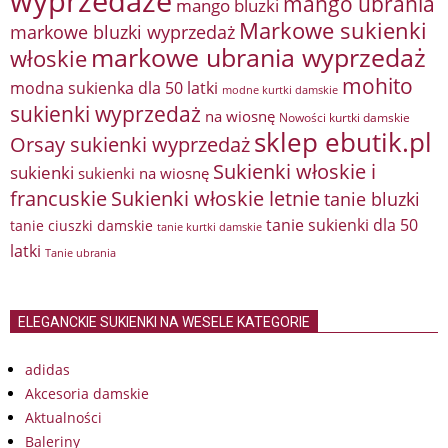
wyprzedaże
mango ubrania
mango bluzki
Markowe sukienki
markowe bluzki wyprzedaż
markowe ubrania wyprzedaż
włoskie
mohito
modna sukienka dla 50 latki
modne kurtki damskie
sukienki wyprzedaż
na wiosnę
Nowości kurtki damskie
sklep ebutik.pl
Orsay sukienki wyprzedaż
Sukienki włoskie i
sukienki
sukienki na wiosnę
francuskie
Sukienki włoskie letnie
tanie bluzki
tanie sukienki dla 50
tanie ciuszki damskie
tanie kurtki damskie
latki
Tanie ubrania
ELEGANCKIE SUKIENKI NA WESELE KATEGORIE
adidas
Akcesoria damskie
Aktualności
Baleriny