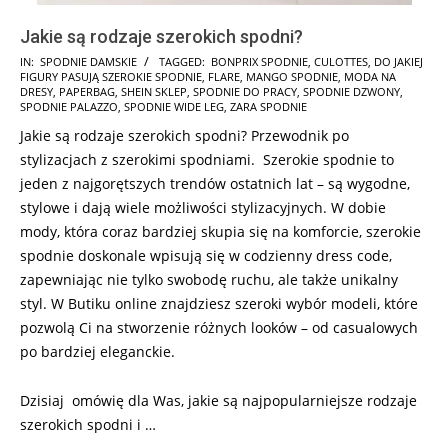
Jakie są rodzaje szerokich spodni?
2026-
IN:
SPODNIE DAMSKIE
TAGGED:
BONPRIX SPODNIE
,
CULOTTES
,
DO JAKIEJ
FIGURY PASUJĄ SZEROKIE SPODNIE
,
FLARE
,
MANGO SPODNIE
,
MODA NA
05-
DRESY
,
PAPERBAG
,
SHEIN SKLEP
,
SPODNIE DO PRACY
,
SPODNIE DZWONY
,
11
SPODNIE PALAZZO
,
SPODNIE WIDE LEG
,
ZARA SPODNIE
Jakie są rodzaje szerokich spodni? Przewodnik po
stylizacjach z szerokimi spodniami. Szerokie spodnie to
jeden z najgorętszych trendów ostatnich lat – są wygodne,
stylowe i dają wiele możliwości stylizacyjnych. W dobie
mody, która coraz bardziej skupia się na komforcie, szerokie
spodnie doskonale wpisują się w codzienny dress code,
zapewniając nie tylko swobodę ruchu, ale także unikalny
styl. W Butiku online znajdziesz szeroki wybór modeli, które
pozwolą Ci na stworzenie różnych looków – od casualowych
po bardziej eleganckie.
Dzisiaj omówię dla Was, jakie są najpopularniejsze rodzaje
szerokich spodni i …