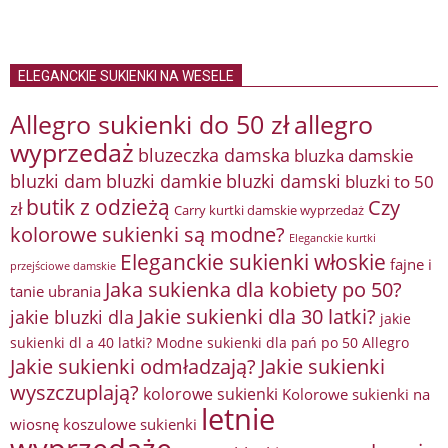
ELEGANCKIE SUKIENKI NA WESELE
Allegro sukienki do 50 zł
allegro
wyprzedaż
bluzeczka damska
bluzka damskie
bluzki damkie
bluzki dam
bluzki damski
bluzki to 50
butik z odzieżą
Czy
zł
Carry kurtki damskie wyprzedaż
kolorowe sukienki są modne?
Eleganckie kurtki
Eleganckie sukienki włoskie
fajne i
przejściowe damskie
Jaka sukienka dla kobiety po 50?
tanie ubrania
Jakie sukienki dla 30 latki?
jakie bluzki dla
jakie
sukienki dl a 40 latki? Modne sukienki dla pań po 50 Allegro
Jakie sukienki odmładzają?
Jakie sukienki
wyszczuplają?
kolorowe sukienki
Kolorowe sukienki na
letnie
wiosnę
koszulowe sukienki